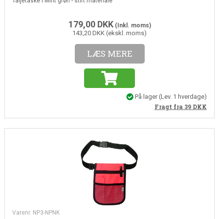
Taljetaske i Mint grøn - stift materiale
179,00
DKK
(Inkl. moms)
143,20 DKK (ekskl. moms)
LÆS MERE
På lager
(
Lev. 1 hverdage
)
Fragt fra 39
DKK
Varenr. NP3-NPNK