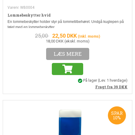
Varenr. WB0004
Lommebeskytter hvid
En lommebeskytter holder styr på lommetilbehøret. Undgå kuglepen på
tøjet med en lommebeskytter
25,00
22,50
DKK
(Inkl. moms)
18,00 DKK (ekskl. moms)
LÆS MERE
På lager
(
Lev. 1 hverdage
)
Fragt fra 39
DKK
SPAR
10%