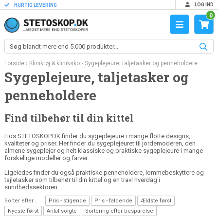
LOG IND
HURTIG LEVERING
0
Forside
›
Kliniktøj & kliniksko
›
Sygeplejeure, taljetasker og penneholdere
Sygeplejeure, taljetasker og
penneholdere
Find tilbehør til din kittel
Hos STETOSKOP.DK finder du sygeplejeure i mange flotte designs,
kvaliteter og priser. Her finder du sygeplejeuret til jordemoderen, den
almene sygeplejer og helt klassiske og praktiske sygeplejeure i mange
forskellige modeller og farver.
Ligeledes finder du også praktiske penneholdere, lommebeskyttere og
tajletasker som tilbehør til din kittel og en travl hverdag i
sundhedssektoren.
Sorter efter...
Pris - stigende
Pris - faldende
Ældste først
Nyeste først
Antal solgte
Sortering efter besparelse