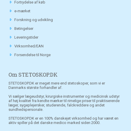
Fortrydelse af køb
e-mærket
Forskning og udvikling
Betingelser
Leveringstider
Virksomhed/EAN
Forsendelse til Norge
Om STETOSKOP.DK
STETOSKOP.DK er meget mere end stetoskoper, som vi er
Danmarks største forhandler af.
Vi sælger lægeudstyr, kirurgiske instrumenter og medicinsk udstyr
af høj kvalitet fra kendte mærker til rimelige priser til praktiserende
læger, sygeplejersker, studerende, falckreddere og andet
sundhedspersonale.
STETOSKOP.DK er en 100% danskejet virksomhed og har været en
aktiv spiller på det danske medico marked siden 2000.