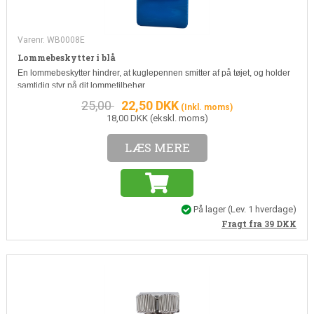
Varenr. WB0008E
Lommebeskytter i blå
En lommebeskytter hindrer, at kuglepennen smitter af på tøjet, og holder
samtidig styr på dit lommetilbehør.
25,00
22,50
DKK
(Inkl. moms)
18,00 DKK (ekskl. moms)
LÆS MERE
På lager
(
Lev. 1 hverdage
)
Fragt fra 39
DKK