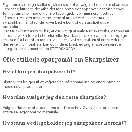
Ergonomisk design spiller også en stor rolle i valget af den rette skarpske.
Læger og kirurger, der arbejder med præcisionsopgaver, har ofte behov
for instrumenter med et komfortabelt greb, der minimerer træthed i
hånden. Derfor er mange moderne skarpskeer designet med et
skridsikkert håndtag, der giver bedre kontrol og stabilitet under
procedurer.
Uanset hvilket behov du har, er det vigtigt at vælge en skarpske, der passer
til formålet. En forkert størrelse eller type kan påvirke præcisionen og øge
risikoen for komplikationer. Hvis du er i tvivl om, hvilken skarpske der er
den rette til din praksis, kan du finde et bredt udvalg af
specialiserede
kirurgiske instrumenter
hos STETOSKOP.DK.
Ofte stillede spørgsmål om Skarpskeer
Hvad bruges skarpskeer til?
Skarpskeer bruges til vævsfjernelse, sårbehandling og andre præcise
medicinske procedurer.
Hvordan vælger jeg den rette skarpske?
Valget afhænger af proceduren og dine behov. Overvej faktorer som
størrelse, ergonomi og materiale.
Hvordan vedligeholder jeg skarpskeer korrekt?