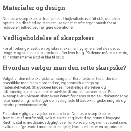
Materialer og design
De fleste skarpskeer er fremstillet af
højkvalitets rustfrit stål
, der sikrer
optimal holdbarhed og sterilitet. Designet er ofte ergonomisk for at
reducere træthed ved længere operationer.
Vedligeholdelse af skarpskeer
For at forlænge levetiden og sikre maksimal hygiejne anbefales det at
rengøre og sterilisere skarpskeer efter hver brug. På denne måde sikrer du,
at instrumenterne altid er klar til brug.
Hvordan vælger man den rette skarpske?
Valget af den rette skarpske afhænger af flere faktorer, herunder den
specifikke medicinske procedure, ergonomisk design og
materialekvalitet. Skarpskeer findes i forskellige størrelser og
udformninger, der hver især er udviklet til præcise anvendelser. For
eksempel er
Volkman skarpskeer
kendt for deres præcise udskæringer og
lette håndtering, hvilket gør dem velegnede til både kirurgiske indgreb og
mindre præcisionsarbejde.
En anden vigtig overvejelse er materialet. De fleste skarpskeer er
fremstillet af
rustfrit stål
, hvilket sikrer lang levetid og optimal hygiejne.
Rustfrit stål er modstandsdygtigt over for korrosion og nemt at sterilisere,
hvilket er afgørende i medicinske miljøer, hvor sterilitet er en topprioritet.