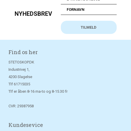
NYHEDSBREV
Find os her
STETOSKOP.DK
Industrivej 1,
4200 Slagelse
Tlf
61715035
Tlf er åben 8-16 ma-to og 8-15.30 fr
CVR: 29387958
Kundesevice