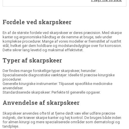
Fordele ved skarpskeer
En af de største fordele ved skarpskeer er deres præcision. Med skarpe
kanter og ergonomiske håndtag er de nemme at bruge, selv under
komplekse procedurer. Mange af vores modeller er fremstillet af
rustfrit
stål
, hvilket gør dem holdbare og modstandsdygtige over for korrosion.
Dette sikrer lang levetid og maksimal effektivitet.
Typer af skarpskeer
Der findes mange forskellige typer skarpskeer, herunder:
Specialiserede diagnostiske værktøjer
: Ideelle til præcise kirurgiske
procedurer.
Generelle kirurgiske instrumenter
: Tilpasset specifikke medicinske
anvendelser.
Standardiserede skarpskeer: Perfekte til generelle opgaver.
Anvendelse af skarpskeer
Skarpskeer anvendes ofte til at fjerne dødt væv eller udføre præcise
indgreb, der kræver skarpe kanter og høj kontrol. De bruges både inden
for almen kirurgi og mere specialiserede områder som dermatologi og
tandpleje.