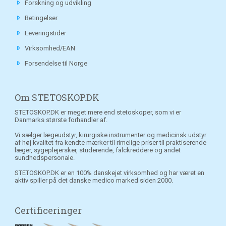
Forskning og udvikling
Betingelser
Leveringstider
Virksomhed/EAN
Forsendelse til Norge
Om STETOSKOP.DK
STETOSKOP.DK er meget mere end stetoskoper, som vi er
Danmarks største forhandler af.
Vi sælger lægeudstyr, kirurgiske instrumenter og medicinsk udstyr
af høj kvalitet fra kendte mærker til rimelige priser til praktiserende
læger, sygeplejersker, studerende, falckreddere og andet
sundhedspersonale.
STETOSKOP.DK er en 100% danskejet virksomhed og har været en
aktiv spiller på det danske medico marked siden 2000.
Certificeringer