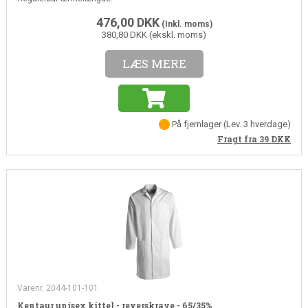
476,00
DKK
(Inkl. moms)
380,80 DKK (ekskl. moms)
LÆS MERE
På fjernlager
(
Lev. 3 hverdage
)
Fragt fra 39
DKK
Varenr. 2044-101-101
Kentaur unisex kittel - reverskrave - 65/35%