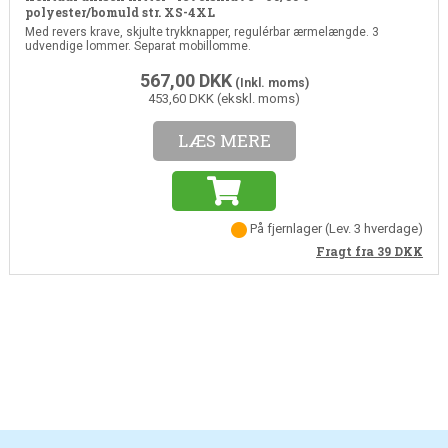
polyester/bomuld str. XS-4XL
Med revers krave, skjulte trykknapper, regulérbar ærmelængde. 3
udvendige lommer. Separat mobillomme.
567,00
DKK
(Inkl. moms)
453,60 DKK (ekskl. moms)
LÆS MERE
På fjernlager
(
Lev. 3 hverdage
)
Fragt fra 39
DKK