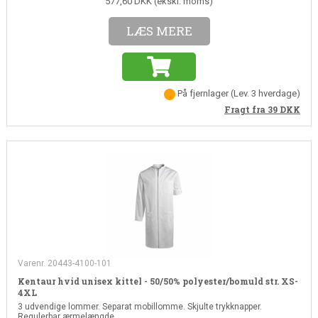
577,60 DKK (ekskl. moms)
LÆS MERE
På fjernlager
(
Lev. 3 hverdage
)
Fragt fra 39
DKK
Varenr. 20443-4100-101
Kentaur hvid unisex kittel - 50/50% polyester/bomuld str. XS-
4XL
3 udvendige lommer. Separat mobillomme. Skjulte trykknapper.
Regulerbar ærmelængde.