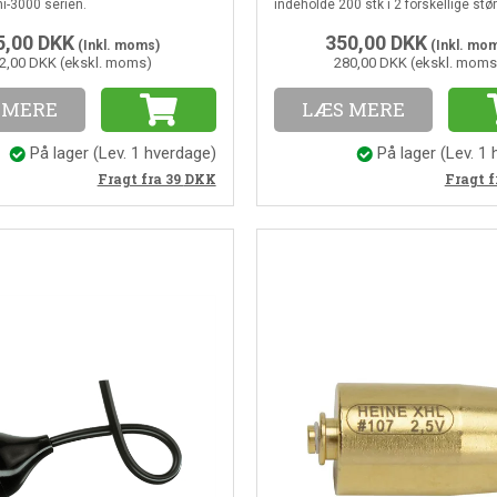
ni-3000 serien.
indeholde 200 stk i 2 forskellige stør
Vægmonteres.
5,00
DKK
350,00
DKK
(Inkl. moms)
(Inkl. mo
2,00 DKK (ekskl. moms)
280,00 DKK (ekskl. moms
 MERE
LÆS MERE
På lager
(
Lev. 1 hverdage
)
På lager
(
Lev. 1
Fragt fra 39
DKK
Fragt f