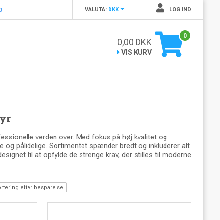
VALUTA:
DKK
LOG IND
0
0
0,00
DKK
VIS KURV
yr
ssionelle verden over. Med fokus på høj kvalitet og
e og pålidelige. Sortimentet spænder bredt og inkluderer alt
ignet til at opfylde de strenge krav, der stilles til moderne
rtering efter besparelse