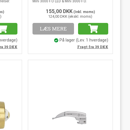
relser.
Mini 3000 F.O LED & Mini 3000 F.O.
155,00
DKK
ms)
(Inkl. moms)
)
124,00 DKK (ekskl. moms)
LÆS MERE
 hverdage
)
På lager
(
Lev. 1 hverdage
)
ra 39
DKK
Fragt fra 39
DKK