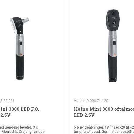
85.20.021
Varenr. D-008.71.120
ni 3000 LED F.O.
Heine Mini 3000 oftalmo
 2,5V
LED 2.5V
d uendelig levetid. 3 x
5 blændeåbninger. 18 linser -20 til +
. Fiberoptik. Drejeligt vindue.
timer brændetid. Gummi pandestøtte