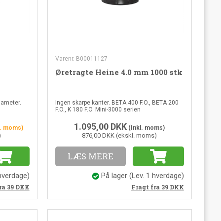
Varenr. B00011127
Øretragte Heine 4.0 mm 1000 stk
ameter.
Ingen skarpe kanter. BETA 400 F.O., BETA 200
F.O., K 180 F.O. Mini-3000 serien
1.095,00
DKK
l. moms)
(Inkl. moms)
)
876,00 DKK (ekskl. moms)
LÆS MERE
 hverdage
)
På lager
(
Lev. 1 hverdage
)
ra 39
DKK
Fragt fra 39
DKK