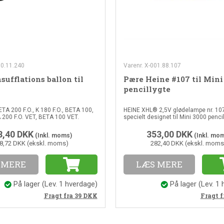
00.11.240
Varenr. X-001.88.107
sufflations ballon til
Pære Heine #107 til Mini
pencillygte
ETA 200 F.O., K 180 F.O., BETA 100,
HEINE XHL® 2,5V glødelampe nr. 107
 200 F.O. VET, BETA 100 VET.
specielt designet til Mini 3000 penci
8,40
DKK
353,00
DKK
(Inkl. moms)
(Inkl. mo
8,72 DKK (ekskl. moms)
282,40 DKK (ekskl. moms
 MERE
LÆS MERE
På lager
(
Lev. 1 hverdage
)
På lager
(
Lev. 1
Fragt fra 39
DKK
Fragt f