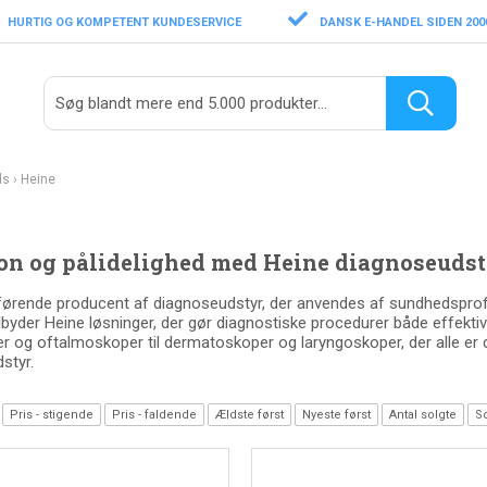
HURTIG OG KOMPETENT KUNDESERVICE
DANSK E-HANDEL SIDEN 200
ds
›
Heine
on og pålidelighed med Heine diagnoseudst
førende producent af diagnoseudstyr, der anvendes af sundhedsprofe
ilbyder Heine løsninger, der gør diagnostiske procedurer både effektiv
r og oftalmoskoper til dermatoskoper og laryngoskoper, der alle er des
styr.
Pris - stigende
Pris - faldende
Ældste først
Nyeste først
Antal solgte
So