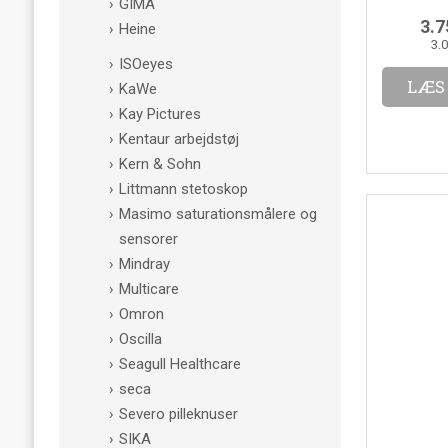
GIMA
3.7
Heine
3.
ISOeyes
LÆS
KaWe
Kay Pictures
Kentaur arbejdstøj
Kern & Sohn
Littmann stetoskop
Masimo saturationsmålere og
sensorer
Mindray
Multicare
Omron
Oscilla
Seagull Healthcare
seca
Severo pilleknuser
SIKA