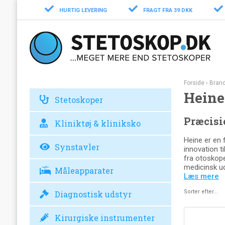
HURTIG LEVERING
FRAGT FRA 39 DKK
Forside
›
Bran
Heine
Stetoskoper
Præcisi
Kliniktøj & kliniksko
Heine er en 
Synstavler
innovation t
fra otoskope
medicinsk ud
Måleapparater
Læs mere
Sorter efter...
Diagnostisk udstyr
Kirurgiske instrumenter