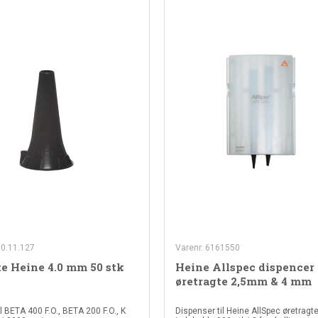
00.11.127
Varenr. 6161550
te Heine 4.0 mm 50 stk
Heine Allspec dispencer 
øretragte 2,5mm & 4 mm
 BETA 400 F.O., BETA 200 F.O., K
Dispenser til Heine AllSpec øretragt