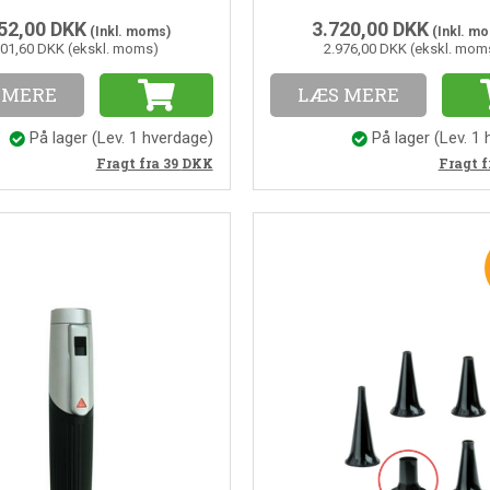
52,00
DKK
3.720,00
DKK
(Inkl. moms)
(Inkl. m
001,60 DKK (ekskl. moms)
2.976,00 DKK (ekskl. mom
 MERE
LÆS MERE
På lager
(
Lev. 1 hverdage
)
På lager
(
Lev. 1
Fragt fra 39
DKK
Fragt f