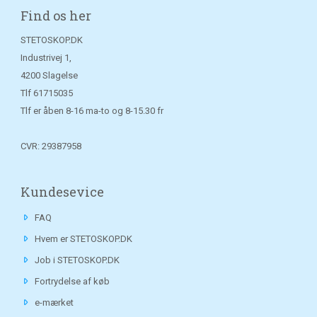
Find os her
STETOSKOP.DK
Industrivej 1,
4200 Slagelse
Tlf
61715035
Tlf er åben 8-16 ma-to og 8-15.30 fr
CVR: 29387958
Kundesevice
FAQ
Hvem er STETOSKOP.DK
Job i STETOSKOP.DK
Fortrydelse af køb
e-mærket