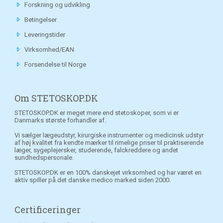
Forskning og udvikling
Betingelser
Leveringstider
Virksomhed/EAN
Forsendelse til Norge
Om STETOSKOP.DK
STETOSKOP.DK er meget mere end stetoskoper, som vi er
Danmarks største forhandler af.
Vi sælger lægeudstyr, kirurgiske instrumenter og medicinsk udstyr
af høj kvalitet fra kendte mærker til rimelige priser til praktiserende
læger, sygeplejersker, studerende, falckreddere og andet
sundhedspersonale.
STETOSKOP.DK er en 100% danskejet virksomhed og har været en
aktiv spiller på det danske medico marked siden 2000.
Certificeringer