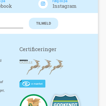
s på
Følg os på
ebook
Instagram
Certificeringer
d
 af
ger,