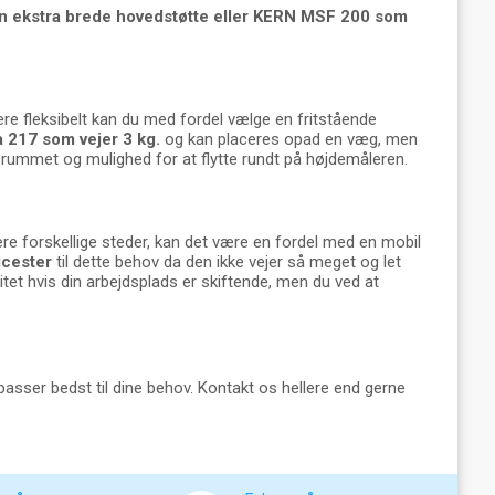
n ekstra brede hovedstøtte eller KERN MSF 200 som
ere fleksibelt kan du med fordel vælge en fritstående
 217 som vejer 3 kg.
og kan placeres opad en væg, men
l rummet og mulighed for at flytte rundt på højdemåleren.
lere forskellige steder, kan det være en fordel med en mobil
icester
til dette behov da den ikke vejer så meget og let
tet hvis din arbejdsplads er skiftende, men du ved at
passer bedst til dine behov. Kontakt os hellere end gerne