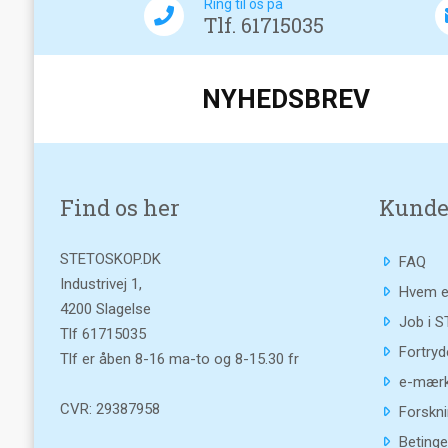
Ring til os på
Tlf. 61715035
NYHEDSBREV
Find os her
Kunde
STETOSKOP.DK
FAQ
Industrivej 1,
Hvem e
4200 Slagelse
Job i 
Tlf
61715035
Fortryd
Tlf er åben 8-16 ma-to og 8-15.30 fr
e-mærk
CVR: 29387958
Forskni
Betinge