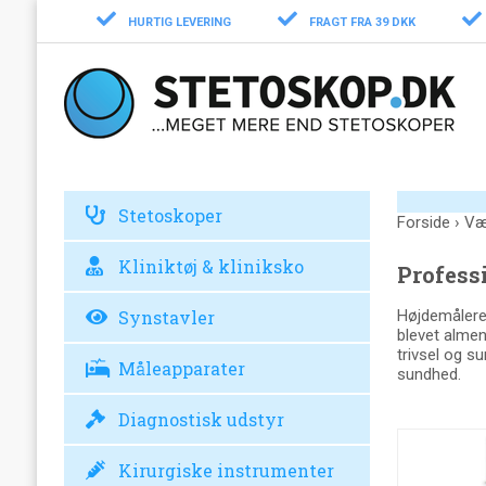
HURTIG LEVERING
FRAGT FRA 39 DKK
Stetoskoper
Forside
›
Væ
Kliniktøj & kliniksko
Professi
Synstavler
Højdemålere 
blevet almen
trivsel og s
Måleapparater
sundhed.
Diagnostisk udstyr
Kirurgiske instrumenter