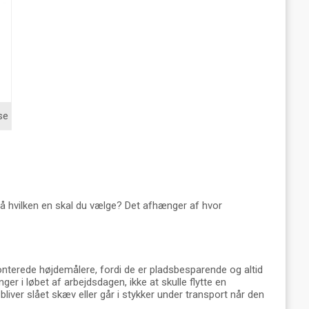
se
Så hvilken en skal du vælge? Det afhænger af hvor
monterede højdemålere, fordi de er pladsbesparende og altid
r i løbet af arbejdsdagen, ikke at skulle flytte en
iver slået skæv eller går i stykker under transport når den