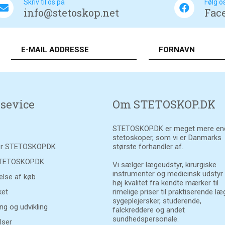
Skriv til os på
Følg o
info@stetoskop.net
Fac
sevice
Om STETOSKOP.DK
STETOSKOP.DK er meget mere en
stetoskoper, som vi er Danmarks
r STETOSKOP.DK
største forhandler af.
STETOSKOP.DK
Vi sælger lægeudstyr, kirurgiske
instrumenter og medicinsk udstyr
else af køb
høj kvalitet fra kendte mærker til
et
rimelige priser til praktiserende læ
sygeplejersker, studerende,
ng og udvikling
falckreddere og andet
sundhedspersonale.
lser