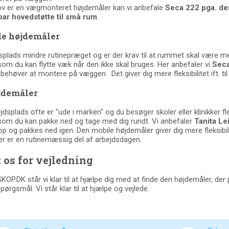
ov er en vægmonteret højdemåler kan vi anbefale
Seca 222 pga. de
bar hovedstøtte til små rum
.
de højdemåler
dsplads mindre rutinepræget og er der krav til at rummet skal være m
om du kan flytte væk når den ikke skal bruges. Her anbefaler vi
Seca
behøver at montere på væggen. Det giver dig mere fleksibilitet ift. ti
jdemåler
ejdsplads ofte er "ude i marken" og du besøger skoler eller klinikker f
som du kan pakke ned og tage med dig rundt. Vi anbefaler
Tanita Le
p og pakkes ned igen. Den mobile højdemåler giver dig mere fleksibili
r er en rutinemæssig del af arbejdsdagen.
 os for vejledning
P.DK står vi klar til at hjælpe dig med at finde den højdemåler, der 
pørgsmål. Vi står klar til at hjælpe og vejlede.