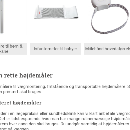
e til børn &
Infantometer til babyer
Målebånd hovedstørrel
ksne
n rette højdemåler
målere til vægmontering, fritstående og transportable højdemålere. 
n primært skal bruges.
ret højdemåler
jder i en lægepraksis eller sundhedsklinik kan vi klart anbefale væg
g. Det er tidsbesparende hvis man har mange rutinemæssige højdemålinge
rem hver gang den skal bruges. Du undgår samtidig at højdemåleren bl
eret på væggen.