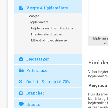
Vægte & Højdemålere
Vægte
Højdemålere
Højdemålere til børn & voksne
Infantometer til babyer
Højdemåler
Målebånd hovedstørrelse
vo
Lægetasker
Find de
Pilleknuser
Vi har højde
højdemålere
Outlet - Spar op til 70%
Vægmonte
Brancher
Hvis du arbe
klar til bru
højdemåler f
Brands
er fastmont