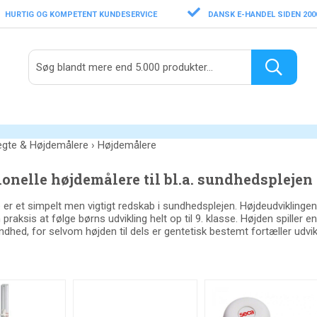
HURTIG OG KOMPETENT KUNDESERVICE
DANSK E-HANDEL SIDEN 200
gte & Højdemålere
›
Højdemålere
onelle højdemålere til bl.a. sundhedsplejen
er et simpelt men vigtigt redskab i sundhedsplejen. Højdeudviklingen g
 praksis at
følge børns udvikling helt op til 9. klasse
. Højden spiller e
undhed, for selvom
højden til dels er gentetisk bestemt
fortæller udvi