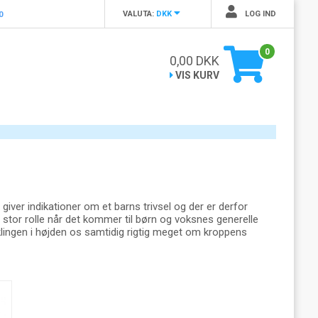
VALUTA:
DKK
LOG IND
0
0
0,00
DKK
VIS KURV
iver indikationer om et barns trivsel og der er derfor
n stor rolle når det kommer til børn og voksnes generelle
klingen i højden os samtidig rigtig meget om kroppens