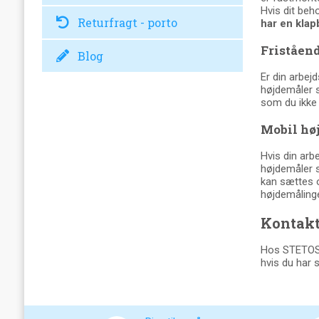
Hvis dit beh
Returfragt - porto
har en klap
Friståen
Blog
Er din arbej
højdemåler s
som du ikke 
Mobil hø
Hvis din arb
højdemåler 
kan sættes o
højdemålinge
Kontakt
Hos STETOSKO
hvis du har s