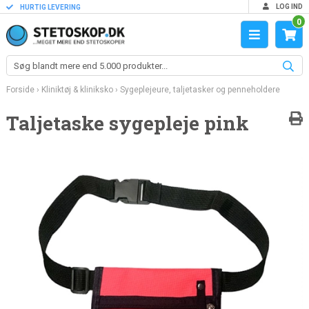
LOG IND
HURTIG LEVERING
0
Forside
›
Kliniktøj & kliniksko
›
Sygeplejeure, taljetasker og penneholdere
Taljetaske sygepleje pink