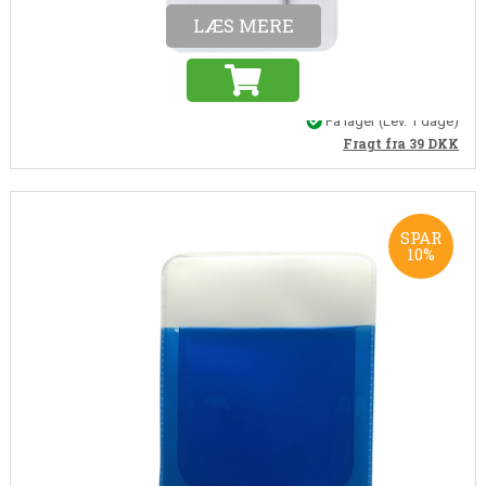
LÆS MERE
På lager
(Lev. 1 dage)
Fragt fra 39
DKK
SPAR
10%
Varenr. WB0008E
Lommebeskytter i blå
En lommebeskytter hindrer, at kuglepennen smitter af på tøjet, og holder
samtidig styr på dit lommetilbehør.
25,00
22,50
DKK
(Inkl. moms)