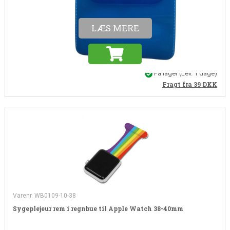
18,00 DKK (ekskl. moms)
LÆS MERE
På lager
(Lev. 1 dage)
Fragt fra 39
DKK
Varenr. WB0109-10-38
Sygeplejeur rem i regnbue til Apple Watch 38-40mm