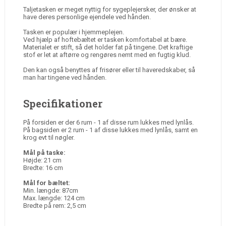
Taljetasken er meget nyttig for sygeplejersker, der ønsker at
have deres personlige ejendele ved hånden.
Tasken er populær i hjemmeplejen.
Ved hjælp af hoftebæltet er tasken komfortabel at bære.
Materialet er stift, så det holder fat på tingene. Det kraftige
stof er let at aftørre og rengøres nemt med en fugtig klud.
Den kan også benyttes af frisører eller til haveredskaber, så
man har tingene ved hånden.
Specifikationer
På forsiden er der 6 rum - 1 af disse rum lukkes med lynlås.
På bagsiden er 2 rum - 1 af disse lukkes med lynlås, samt en
krog evt til nøgler.
Mål på taske:
Højde: 21 cm
Bredte: 16 cm
Mål for bæltet:
Min. længde: 87cm
Max. længde: 124 cm
Bredte på rem: 2,5 cm