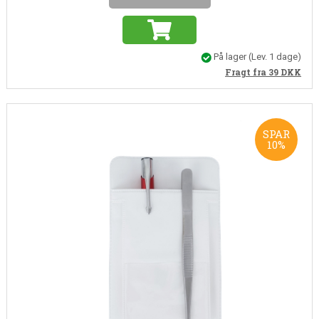
På lager
(Lev. 1 dage)
Fragt fra 39
DKK
SPAR
10%
Varenr. WB0004
Lommebeskytter hvid
En lommebeskytter holder styr på lommetilbehøret. Undgå kuglepen på
tøjet med en lommebeskytter
25,00
22,50
DKK
(Inkl. moms)
18,00 DKK (ekskl. moms)