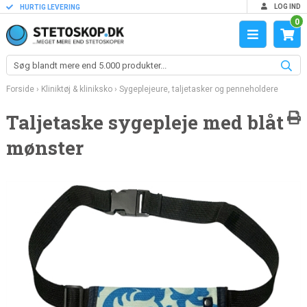
LOG IND
HURTIG LEVERING
0
Forside
›
Kliniktøj & kliniksko
›
Sygeplejeure, taljetasker og penneholdere
Taljetaske sygepleje med blåt
mønster