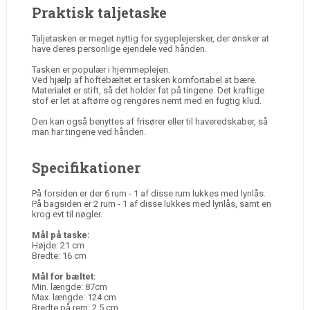
Praktisk taljetaske
Taljetasken er meget nyttig for sygeplejersker, der ønsker at
have deres personlige ejendele ved hånden.
Tasken er populær i hjemmeplejen.
Ved hjælp af hoftebæltet er tasken komfortabel at bære.
Materialet er stift, så det holder fat på tingene. Det kraftige
stof er let at aftørre og rengøres nemt med en fugtig klud.
Den kan også benyttes af frisører eller til haveredskaber, så
man har tingene ved hånden.
Specifikationer
På forsiden er der 6 rum - 1 af disse rum lukkes med lynlås.
På bagsiden er 2 rum - 1 af disse lukkes med lynlås, samt en
krog evt til nøgler.
Mål på taske:
Højde: 21 cm
Bredte: 16 cm
Mål for bæltet:
Min. længde: 87cm
Max. længde: 124 cm
Bredte på rem: 2,5 cm