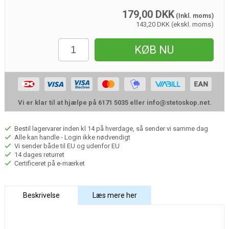
179,00
DKK
(Inkl. moms)
143,20 DKK (ekskl. moms)
KØB NU
Vi er klar til at hjælpe på 6171 5035 eller
info@stetoskop.net
.
Bestil lagervarer inden kl 14 på hverdage, så sender vi samme dag
Alle kan handle - Login ikke nødvendigt
Vi sender både til EU og udenfor EU
14 dages returret
Certificeret på e-mærket
Beskrivelse
Læs mere her