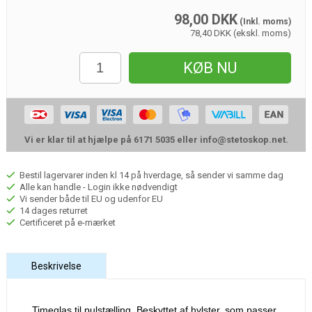
98,00
DKK
(Inkl. moms)
78,40 DKK (ekskl. moms)
KØB NU
Vi er klar til at hjælpe på 6171 5035 eller
info@stetoskop.net
.
Bestil lagervarer inden kl 14 på hverdage, så sender vi samme dag
Alle kan handle - Login ikke nødvendigt
Vi sender både til EU og udenfor EU
14 dages returret
Certificeret på e-mærket
Beskrivelse
Timeglas til pulstælling.
Beskyttet af hylster, som passer