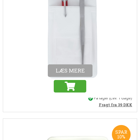
Varenr. WB0004
Lommebeskytter hvid
En lommebeskytter holder styr på lommetilbehøret. Undgå kuglepen på
tøjet med en lommebeskytter
25,00
22,50
DKK
(Inkl. moms)
18,00 DKK (ekskl. moms)
LÆS MERE
På lager
(Lev. 1 dage)
Fragt fra 39
DKK
SPAR
10%