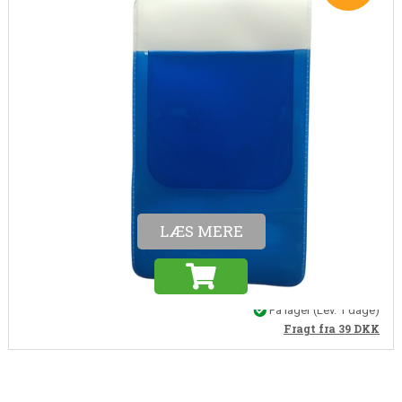
Varenr. WB0008E
Lommebeskytter i blå
En lommebeskytter hindrer, at kuglepennen smitter af på tøjet, og holder
samtidig styr på dit lommetilbehør.
25,00
22,50
DKK
(Inkl. moms)
18,00 DKK (ekskl. moms)
LÆS MERE
På lager
(Lev. 1 dage)
Fragt fra 39
DKK