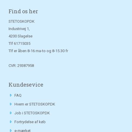
Find os her
STETOSKOP.DK
Industrivej 1,
4200 Slagelse
Tlf
61715035
Tlf er åben 8-16 ma-to og 8-15.30 fr
CVR: 29387958
Kundesevice
FAQ
Hvem er STETOSKOP.DK
Job i STETOSKOP.DK
Fortrydelse af køb
e-mærket