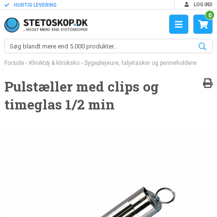
LOG IND
HURTIG LEVERING
0
Forside
›
Kliniktøj & kliniksko
›
Sygeplejeure, taljetasker og penneholdere
Pulstæller med clips og
timeglas 1/2 min