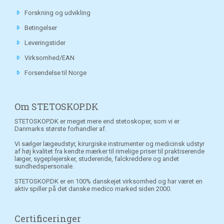
Forskning og udvikling
Betingelser
Leveringstider
Virksomhed/EAN
Forsendelse til Norge
Om STETOSKOP.DK
STETOSKOP.DK er meget mere end stetoskoper, som vi er
Danmarks største forhandler af.
Vi sælger lægeudstyr, kirurgiske instrumenter og medicinsk udstyr
af høj kvalitet fra kendte mærker til rimelige priser til praktiserende
læger, sygeplejersker, studerende, falckreddere og andet
sundhedspersonale.
STETOSKOP.DK er en 100% danskejet virksomhed og har været en
aktiv spiller på det danske medico marked siden 2000.
Certificeringer