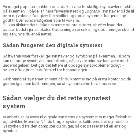
En meget populær funktion er, at du kan vise forskellige synstavler direkte
på skærmen – både Ishihara farvesynstest og LogMAR synstavler både til
børn og voksne. Det giver fleksibilitet og gør at systemet fungerer lige
godt til børneundersøgelser som til voksne.
Du kan tilslutte det til både skærme og projektorer, alt efter hvad der
passer bedst i jeres lokaler. Opsætningen er enkel, og opdateringer sker af
sig selv, hvis du er på nettet.
Sådan fungerer den digitale synstest
Softwaren viser forskellige synstavler og symboler på skærmen. Til børn
kan du bruge synstavler med billeder, så selv de mindste kan være med i
undersøgelsen. Det gør det lettere at opdage synsproblemer tidligt –
hvilket ofte gør en stor forskel for behandlingen.
Kalibrering af systemet er nemt når du kommer ind på et nyt kontor og du
guides igennem kalibreringen, så at synsprøverne bliver præcise.
Sådan vælger du det rette synstest
system
Vi anbefaler ISOeyes til digitale synstests da systemet er meget fleksibelt
og udvikles løbende. Når du bruger systemet kalibreres det og indstiller
lysstyrke ud fra den computer du bruger, så det passer med en analog
synstest.