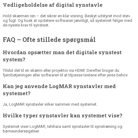
Vedligeholdelse af digital synstavle
Hold skærmen ren – det sikrer en klar visning. Beskyt udstyret mod støv
og fugt. Og husk at opdatere softwaren jævnligt, så systemet følger med
de nyeste krav til synstest.
FAQ – Ofte stillede spørgsmål
Hvordan opsætter man det digitale synstest
system?
Tilslut det til en skærm eller projektor via HDMI. Derefter bruger du
fjernbetjeningen eller softwaren til at tilpasse testene efter jeres behov.
Kan jeg anvende LogMAR synstavler med
systemet?
Ja, LogMAR synstavler virker sammen med systemet.
Hvilke typer synstavler kan systemet vise?
Systemet viser LogMAR, Ishihara samt synstavler til synstræning og
børneundersøgelser.