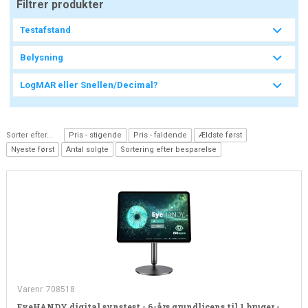
Filtrer produkter
Testafstand
Belysning
LogMAR eller Snellen/Decimal?
Sorter efter...
Pris - stigende
Pris - faldende
Ældste først
Nyeste først
Antal solgte
Sortering efter besparelse
Varenr. 708518
EyeHANDY digital synstest - 6-års grundlicens til 1 bruger -