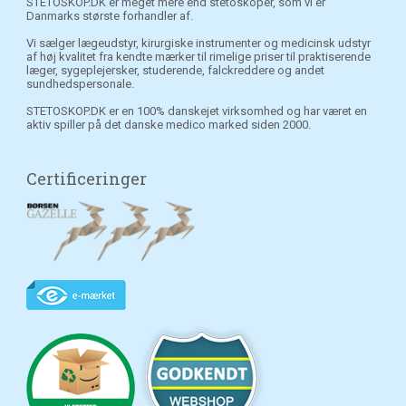
STETOSKOP.DK er meget mere end stetoskoper, som vi er
Danmarks største forhandler af.
Vi sælger lægeudstyr, kirurgiske instrumenter og medicinsk udstyr
af høj kvalitet fra kendte mærker til rimelige priser til praktiserende
læger, sygeplejersker, studerende, falckreddere og andet
sundhedspersonale.
STETOSKOP.DK er en 100% danskejet virksomhed og har været en
aktiv spiller på det danske medico marked siden 2000.
Certificeringer