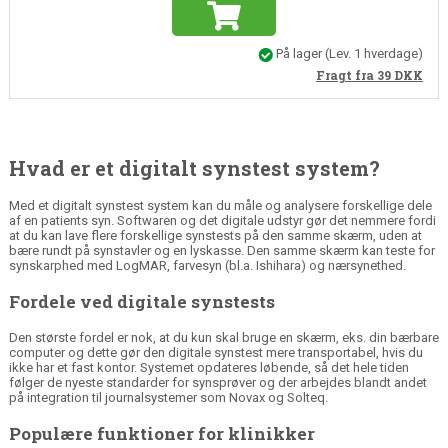
På lager
(
Lev. 1 hverdage
)
Fragt fra 39
DKK
Hvad er et digitalt synstest system?
Med et digitalt synstest system kan du måle og analysere forskellige dele
af en patients syn. Softwaren og det digitale udstyr gør det nemmere fordi
at du kan lave flere forskellige synstests på den samme skærm, uden at
bære rundt på synstavler og en lyskasse. Den samme skærm kan teste for
synskarphed med LogMAR, farvesyn (bl.a. Ishihara) og nærsynethed.
Fordele ved digitale synstests
Den største fordel er nok, at du kun skal bruge en skærm, eks. din bærbare
computer og dette gør den digitale synstest mere transportabel, hvis du
ikke har et fast kontor. Systemet opdateres løbende, så det hele tiden
følger de nyeste standarder for synsprøver og der arbejdes blandt andet
på integration til journalsystemer som Novax og Solteq.
Populære funktioner for klinikker