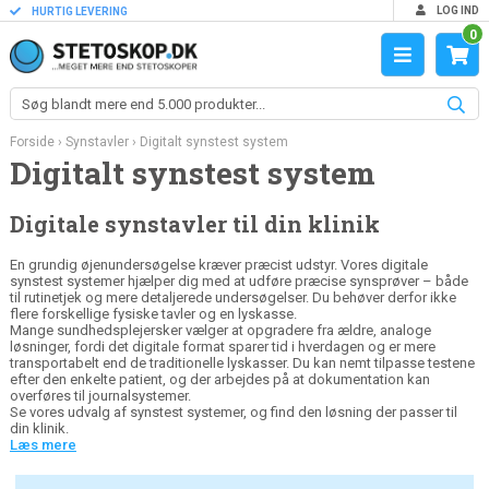
LOG IND
HURTIG LEVERING
0
Forside
›
Synstavler
›
Digitalt synstest system
Digitalt synstest system
Digitale synstavler til din klinik
En grundig øjenundersøgelse kræver præcist udstyr. Vores digitale
synstest systemer hjælper dig med at udføre præcise synsprøver – både
til rutinetjek og mere detaljerede undersøgelser. Du behøver derfor ikke
flere forskellige fysiske tavler og en lyskasse.
Mange sundhedsplejersker vælger at opgradere fra ældre, analoge
løsninger, fordi det digitale format sparer tid i hverdagen og er mere
transportabelt end de traditionelle lyskasser. Du kan nemt tilpasse testene
efter den enkelte patient, og der arbejdes på at dokumentation kan
overføres til journalsystemer.
Se vores udvalg af synstest systemer, og find den løsning der passer til
din klinik.
Læs mere