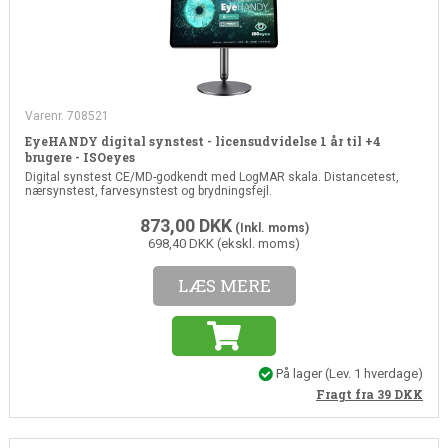
Varenr. 708521
EyeHANDY digital synstest - licensudvidelse 1 år til +4
brugere - ISOeyes
Digital synstest CE/MD-godkendt med LogMAR skala. Distancetest,
nærsynstest, farvesynstest og brydningsfejl.
873,00
DKK
(Inkl. moms)
698,40 DKK (ekskl. moms)
LÆS MERE
På lager
(
Lev. 1 hverdage
)
Fragt fra 39
DKK