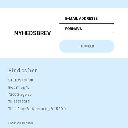
NYHEDSBREV
Find os her
STETOSKOP.DK
Industrivej 1,
4200 Slagelse
Tlf
61715035
Tlf er åben 8-16 ma-to og 8-15.30 fr
CVR: 29387958