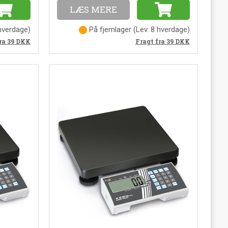
LÆS MERE
 hverdage
)
På fjernlager
(
Lev. 8 hverdage
)
ra 39
DKK
Fragt fra 39
DKK