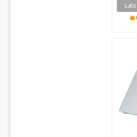
LÆS
P