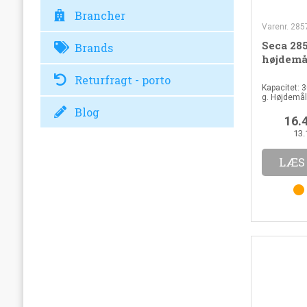
Brancher
Varenr. 28
Seca 285
Brands
højdemå
Returfragt - porto
Kapacitet: 3
g. Højdemåli
TARE, BMI, 
Blog
16.
13.
LÆS