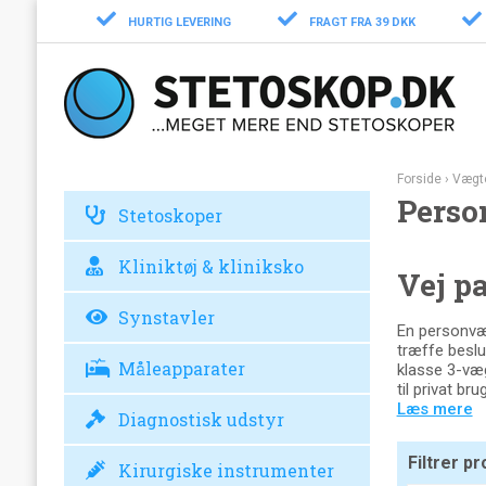
HURTIG LEVERING
FRAGT FRA 39 DKK
Forside
›
Vægt
Perso
Stetoskoper
Kliniktøj & kliniksko
Vej p
Synstavler
En personvægt
træffe beslu
Måleapparater
klasse 3-væg
til privat b
Læs mere
Diagnostisk udstyr
Filtrer p
Kirurgiske instrumenter