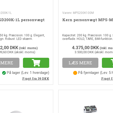
D200K-1L
Varenr. MPS200K100M
D200K-1L personvægt
Kern personvægt MPS-M
50 kg. Præcision: 100 g. Elegant,
Kapacitet: 200 kg. Præcision: 100 g. 
sign. Robust. LED skærm.
overflade. HOLD, TARE, BMI-funktion.
2,00
DKK
4.375,00
DKK
(Inkl. moms)
(Inkl. m
09,60 DKK (ekskl. moms)
3.500,00 DKK (ekskl. mom
 MERE
LÆS MERE
På lager
(
Lev. 1 hverdage
)
På fjernlager
(
Lev. 5
Fragt fra 39
DKK
Fragt f