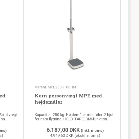
Varenr. MPE250K100HM
ed
Kern personvægt MPE med
højdemåler
 Solid vægt
Kapacitet: 250 kg. Højdemåler medføler. 2 hjul
ion.
for nem flytning. HOLD, TARE, BMI-funktion.
6.187,00
DKK
oms)
(Inkl. moms)
s)
4.949,60 DKK (ekskl. moms)