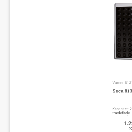
Varenr. 81
Seca 81
Kapacitet: 2
trædeflade. 
vejer 2,9 kg
1.2
9