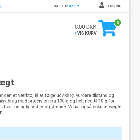
VALUTA:
DKK
LOG IND
0
0
0,00
DKK
VIS KURV
vægt
den et værktøj til at følge udvikling, vurdere tilstand og
k brug med præcision fra 100 g og helt ned til 10 g for
r, hvor nøjagtighed er afgørende. Vi har også enkelte vægte
n.