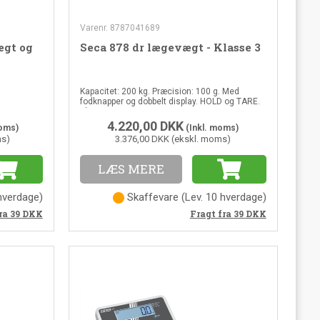
Varenr. 8787041689
ægt og
Seca 878 dr lægevægt - Klasse 3
Kapacitet: 200 kg. Præcision: 100 g. Med
fodknapper og dobbelt display. HOLD og TARE.
RE, BMI,
Klasse 3.
4.220,00
DKK
moms)
(Inkl. moms)
ms)
3.376,00 DKK (ekskl. moms)
LÆS MERE
 hverdage
)
Skaffevare
(
Lev. 10 hverdage
)
ra 39
DKK
Fragt fra 39
DKK