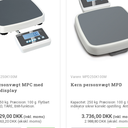
C250K100M
Varenr. MPD250K100M
rsonvægt MPC med
Kern personvægt MPD
 display
50 kg. Præcision: 100 g. Flytbart
Kapacitet: 250 kg. Præcision: 100 g.
D, TARE, BMI-funktion.
indikator sikrer korrekt opstilling. Ant
overflade.
29,00
DKK
3.736,00
DKK
(Inkl. moms)
(Inkl. m
063,20 DKK (ekskl. moms)
2.988,80 DKK (ekskl. mom