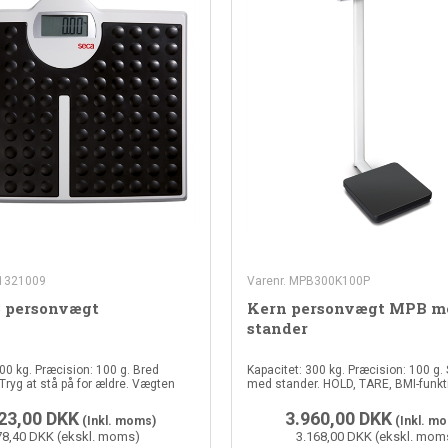
31321009
Varenr. MPB300K100P
3 personvægt
Kern personvægt MPB m
stander
00 kg. Præcision: 100 g. Bred
Kapacitet: 300 kg. Præcision: 100 g.
Tryg at stå på for ældre. Vægten
med stander. HOLD, TARE, BMI-funkt
23,00
DKK
3.960,00
DKK
(Inkl. moms)
(Inkl. m
78,40 DKK (ekskl. moms)
3.168,00 DKK (ekskl. mom