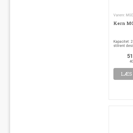
Varenr. MG
Kern MG
Kapacitet: 2
stilrent de
51
4
LÆS