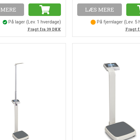
 MERE
LÆS MERE
På lager
(
Lev. 1 hverdage
)
På fjernlager
(
Lev. 5
Fragt fra 39
DKK
Fragt f