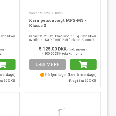
Varenr. MPS200K100M3
Kern personvægt MPS-M3 -
Klasse 3
Skridsikker
Kapacitet: 200 kg. Præcision: 100 g. Skridsikker
overflade. HOLD, TARE, BMI-funktion. Klasse 3.
5.125,00
DKK
oms)
(Inkl. moms)
s)
4.100,00 DKK (ekskl. moms)
LÆS MERE
 hverdage
)
På fjernlager
(
Lev. 5 hverdage
)
ra 39
DKK
Fragt fra 39
DKK