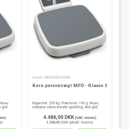
Varenr. MPD250K100M3
Kern personvægt MPD - Klasse 3
 Nivau
Kapacitet: 250 kg. Præcision: 100 g. Nivau
i glid
indikator sikrer korrekt opstilling. Anti glid
overflade. Klasse 3.
4.486,00
DKK
oms)
(Inkl. moms)
s)
3.588,80 DKK (ekskl. moms)