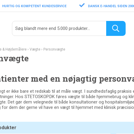
HURTIG OG KOMPETENT KUNDESERVICE
DANSK E-HANDEL SIDEN 200
e & Højdemålere
›
Vægte
›
Personvægte
nvægte
atienter med en nøjagtig person
 er ikke bare et redskab til at måle vægt. I sundhedsfaglig praksis er 
tninger. Hos STETOSKOP.DK føres vægte til både hjemmebrug og klinis
te. Det gør dem velegnede til både konsultationer og hospitalsmiljøe
rug for dem der gerne vil have en vægt til hjemmet med klinisk præcisio
rodukter