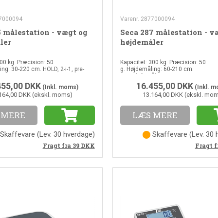
57000094
Varenr. 2877000094
 målestation - vægt og
Seca 287 målestation - v
ler
højdemåler
00 kg. Præcision: 50
Kapacitet: 300 kg. Præcision: 50
ng: 30-220 cm. HOLD, 2-i-1, pre-
g. Højdemåling: 60-210 cm.
BFR.
Kontaktfrimåling. HOLD, 2-i-1, pre-TA
BFR.
455,00
DKK
16.455,00
DKK
(Inkl. moms)
(Inkl. 
164,00 DKK (ekskl. moms)
13.164,00 DKK (ekskl. mo
 MERE
LÆS MERE
Skaffevare
(
Lev. 30 hverdage
)
Skaffevare
(
Lev. 30
Fragt fra 39
DKK
Fragt f