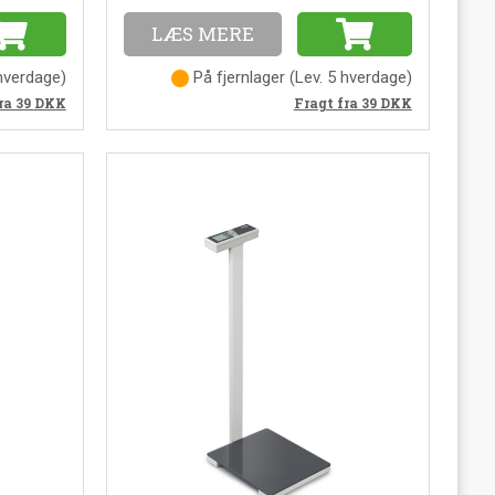
LÆS MERE
 hverdage
)
På fjernlager
(
Lev. 5 hverdage
)
ra 39
DKK
Fragt fra 39
DKK