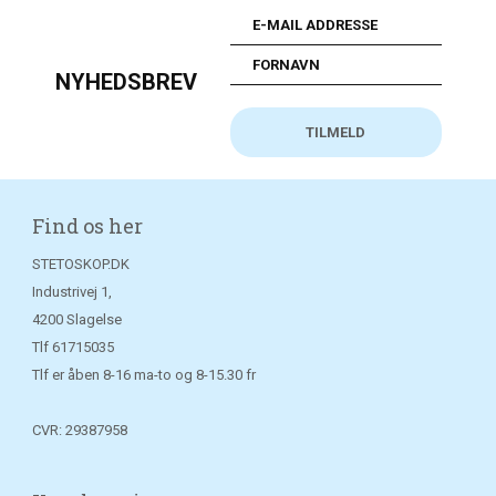
NYHEDSBREV
Find os her
STETOSKOP.DK
Industrivej 1,
4200 Slagelse
Tlf
61715035
Tlf er åben 8-16 ma-to og 8-15.30 fr
CVR: 29387958