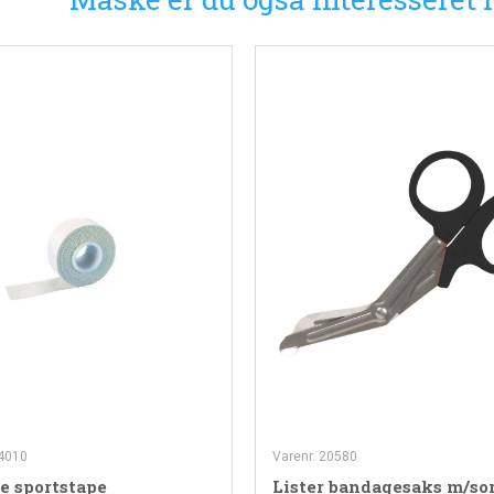
64010
Varenr. 20580
e sportstape
Lister bandagesaks m/so