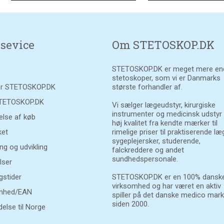
sevice
Om STETOSKOP.DK
STETOSKOP.DK er meget mere en
stetoskoper, som vi er Danmarks
r STETOSKOP.DK
største forhandler af.
STETOSKOP.DK
Vi sælger lægeudstyr, kirurgiske
instrumenter og medicinsk udstyr
else af køb
høj kvalitet fra kendte mærker til
et
rimelige priser til praktiserende læ
sygeplejersker, studerende,
ng og udvikling
falckreddere og andet
sundhedspersonale.
lser
gstider
STETOSKOP.DK er en 100% danske
virksomhed og har været en aktiv
mhed/EAN
spiller på det danske medico mar
siden 2000.
else til Norge