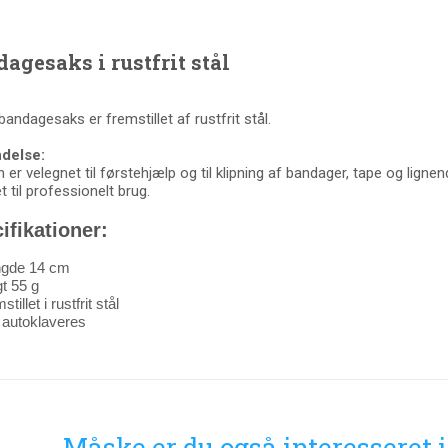
agesaks i rustfrit stål
bandagesaks er fremstillet af rustfrit stål.
delse:
 er velegnet til førstehjælp og til klipning af bandager, tape og lignen
t til professionelt brug.
ifikationer:
gde 14 cm
t 55 g
tillet i rustfrit stål
 autoklaveres
Måske er du også interesseret 