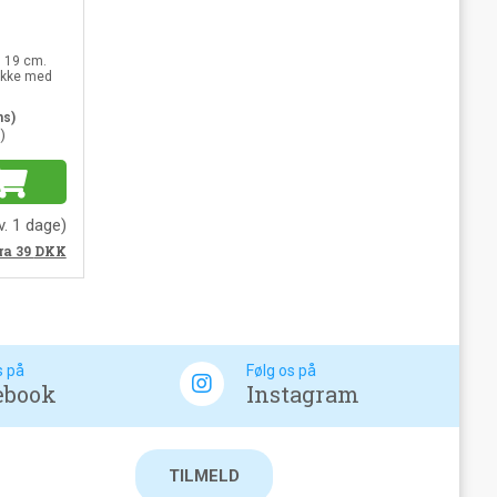
. 19 cm.
akke med
ms)
)
v. 1 dage)
ra 39
DKK
s på
Følg os på
ebook
Instagram