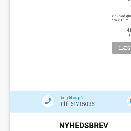
zinkoxid gu
cm x 10 m
4
3
LÆS
Ring til os på
Tlf. 61715035
NYHEDSBREV