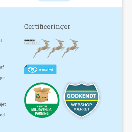
Certificeringer
d
 af
ger,
jet
ked