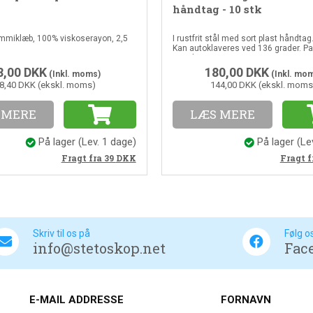
håndtag - 10 stk
mmiklæb, 100% viskoserayon, 2,5
I rustfrit stål med sort plast håndtag
Kan autoklaveres ved 136 grader. P
10 stk
8,00
DKK
180,00
DKK
(Inkl. moms)
(Inkl. mo
8,40 DKK (ekskl. moms)
144,00 DKK (ekskl. moms
 MERE
LÆS MERE
På lager
(Lev. 1 dage)
På lager
(Le
Fragt fra 39
DKK
Fragt f
Skriv til os på
Følg o
info@stetoskop.net
Fac