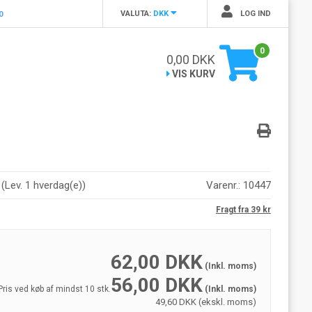
VALUTA:
DKK
LOG IND
0
0
0,00
DKK
VIS KURV
r
(
Lev. 1 hverdag(e)
)
Varenr.:
10447
Fragt fra 39 kr
62,00
DKK
(Inkl. moms)
56,00
DKK
Pris ved køb af mindst 10 stk.
(Inkl. moms)
49,60 DKK (ekskl. moms)