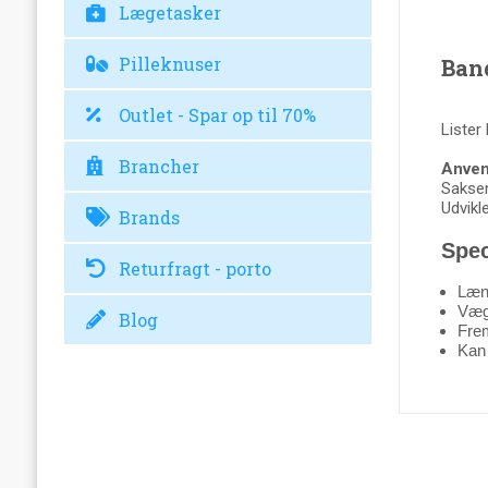
Lægetasker
Pilleknuser
Band
Outlet - Spar op til 70%
Lister 
Brancher
Anven
Saksen
Udvikle
Brands
Spec
Returfragt - porto
Læn
Væg
Blog
Frems
Kan