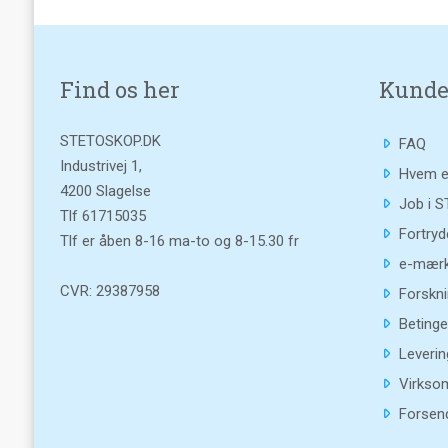
Find os her
Kunde
STETOSKOP.DK
FAQ
Industrivej 1,
Hvem e
4200 Slagelse
Job i 
Tlf
61715035
Fortryd
Tlf er åben 8-16 ma-to og 8-15.30 fr
e-mærk
CVR: 29387958
Forskni
Betinge
Leverin
Virkso
Forsend