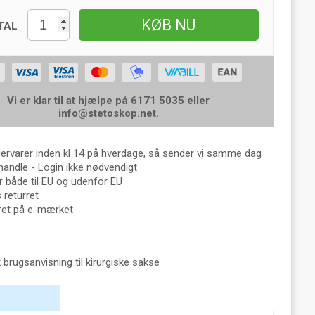
KØB NU
TAL
Vi er klar til at hjælpe på 6171 5035 eller
info@stetoskop.net
.
gervarer inden kl 14 på hverdage, så sender vi samme dag
handle - Login ikke nødvendigt
 både til EU og udenfor EU
returret
eret på e-mærket
 brugsanvisning til kirurgiske sakse