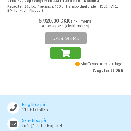
Seca 799 Søjlevægt med BMI-funktion - Klasse 3
Kapacitet: 200 kg. Præcision: 100 g. Transporthjul under. HOLD, TARE,
BMI-funktion. Klasse 3.
5.920,00
DKK
(Inkl. moms)
4.736,00 DKK (ekskl. moms)
LÆS MERE
Skaffevare
(Lev. 20 dage)
Fragt fra 39
DKK
Ring til os på
Tlf. 61715035
Skriv til os på
info@stetoskop.net