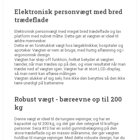
Elektronisk personvægt med bred
trædeflade
Elektronisk personvægt med meget bred trædeflade og lav
platform med nubret måtte. Dette gør at vægten er ideel til
ældre mennesker.
Dette er en foretrukket vægt hos lægeklinikker, hospitaler og
apoteker. Vægten er nem at bruge, med hurtig aflæsning og i
ergonomisk design.
Vægten har step-off funktion, hvilket betyder at vægten
tænder, når man trædes op på den, og viser resultatet når man
træder ned af vægten igen. Vægter har et stort LCD-display,
så man nemt kan aflæse målingen.
Vægten slukker af sig selv, hvis ikke den benyttes så den ikke
tære unødigt på batterierne.
Robust vægt - bæreevne op til 200
kg
Denne vægt er ideel til de tungere vejninger, og har en
kapacitet op til 200 kg, og det gør den velegnet til kraftige
personer. Seca 813 har en solid gummibelægning på den
store trædeflade og en massiv stålramme, der gør vægten
holdbar til mange vejninger. Med dette robuste design, har du