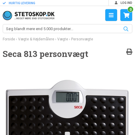
LOG IND
HURTIG LEVERING
0
Forside
›
Vægte & Højdemålere
›
Vægte
›
Personvægte
Seca 813 personvægt