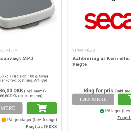
D250K100M
Varenr. kal_KS
rsonvægt MPD
Kalibrering af Kern eller
vægte
50 kg. Præcision: 100 g. Nivau
rer korrekt opstilling. Anti glid
36,00
DKK
Ring for pris
(Inkl. moms)
(Inkl. m
988,80 DKK (ekskl. moms)
LÆS MERE
 MERE
På lager
(Lev
Fragt f
På fjernlager
(Lev. 5 dage)
Fragt fra 39
DKK