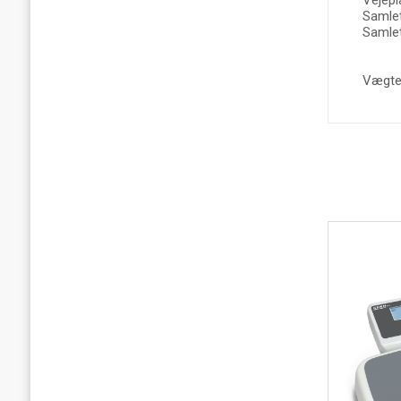
Samlet
Samlet
Vægten