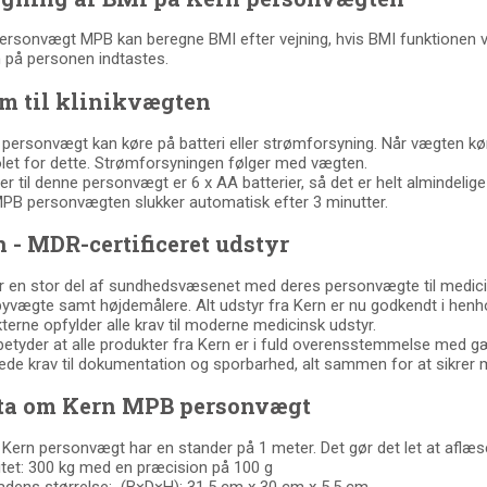
ersonvægt MPB kan beregne BMI efter vejning, hvis BMI funktionen v
 på personen indtastes.
m til klinikvægten
personvægt kan køre på batteri eller strømforsyning. Når vægten kø
et for dette. Strømforsyningen følger med vægten.
er til denne personvægt er 6 x AA batterier, så det er helt almindelige 
PB personvægten slukker automatisk efter 3 minutter.
 - MDR-certificeret udstyr
r en stor del af sundhedsvæsenet med deres personvægte til medicin
yvægte samt højdemålere. Alt udstyr fra Kern er nu godkendt i henhol
terne opfylder alle krav til moderne medicinsk udstyr.
betyder at alle produkter fra Kern er i fuld overensstemmelse med gæ
de krav til dokumentation og sporbarhed, alt sammen for at sikrer 
ta om Kern MPB personvægt
Kern personvægt har en stander på 1 meter. Det gør det let at aflæ
tet: 300 kg med en præcision på 100 g
adens størrelse: (B×D×H): 31,5 cm x 30 cm x 5,5 cm