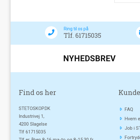
Ring til os på
Tlf. 61715035
NYHEDSBREV
Find os her
Kunde
STETOSKOP.DK
FAQ
Industrivej 1,
Hvem e
4200 Slagelse
Job i 
Tlf
61715035
Fortryd
Tlf er åben 8-16 ma-to og 8-15.30 fr