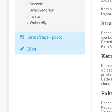
Soehnle
Kern p
Swann-Morton
højden
Tanita
Strø
Welch Allyn
Denne 
Returfragt - porto
symbol
Batteri
Kern M
Blog
Kern
Kern e
og bab
produk
Dette 
skærpe
Fak
Denne 
Kapaci
Vejepl