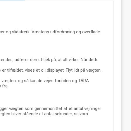
kker og slidstærk. Vægtens udfordmning og overflade
des, udfører den et tjek på, at alt virker. Når dette
er tilfældet, vises et o i displayet. Flyt lidt på vægten,
på vægten, og så kan de vejes forinden og TARA
 fra.
ægger vægten som gennemsnittet af et antal vejninger
Vægten bliver stående et antal sekunder, selvom