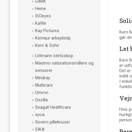
GIMA
Heine
ISOeyes
Sol
KaWe
Kay Pictures
Kern M
gør de
Kentaur arbejdstøj
Kern & Sohn
Let 
Littmann stetoskop
Kern M
Masimo saturationsmålere og
er udfø
sensorer
Det er 
indtil 
Mindray
I enke
Multicare
funkti
Omron
Vejn
Oscilla
Seagull Healthcare
Hvis p
seca
hurtig
person
Severo pilleknuser
SIKA
Ber