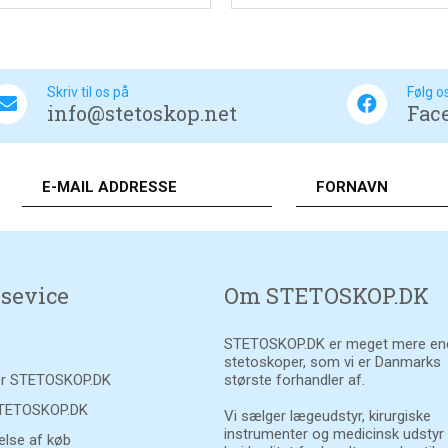
Skriv til os på
Følg o
info@stetoskop.net
Fac
sevice
Om STETOSKOP.DK
STETOSKOP.DK er meget mere en
stetoskoper, som vi er Danmarks
r STETOSKOP.DK
største forhandler af.
STETOSKOP.DK
Vi sælger lægeudstyr, kirurgiske
instrumenter og medicinsk udstyr
else af køb