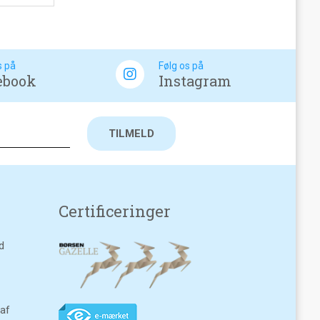
s på
Følg os på
ebook
Instagram
Certificeringer
d
 af