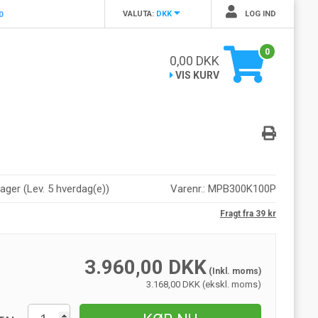
VALUTA:
DKK
LOG IND
0
0
0,00
DKK
VIS KURV
lager
(
Lev. 5 hverdag(e)
)
Varenr.:
MPB300K100P
Fragt fra 39 kr
3.960,00
DKK
(Inkl. moms)
3.168,00 DKK (ekskl. moms)