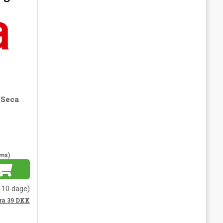
 Seca
oms)
. 10 dage)
ra 39
DKK