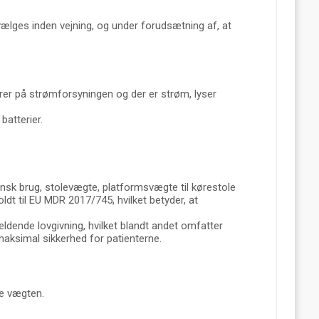
ælges inden vejning, og under forudsætning af, at
rer på strømforsyningen og der er strøm, lyser
batterier.
sk brug, stolevægte, platformsvægte til kørestole
dt til EU MDR 2017/745, hvilket betyder, at
ldende lovgivning, hvilket blandt andet omfatter
maksimal sikkerhed for patienterne.
se vægten.