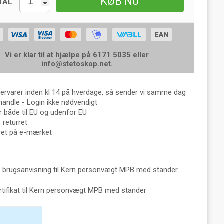
KØB NU
TAL
Vi er klar til at hjælpe på 6171 5035 eller
info@stetoskop.net
.
gervarer inden kl 14 på hverdage, så sender vi samme dag
handle - Login ikke nødvendigt
 både til EU og udenfor EU
returret
eret på e-mærket
 brugsanvisning til Kern personvægt MPB med stander
rtifikat til Kern personvægt MPB med stander