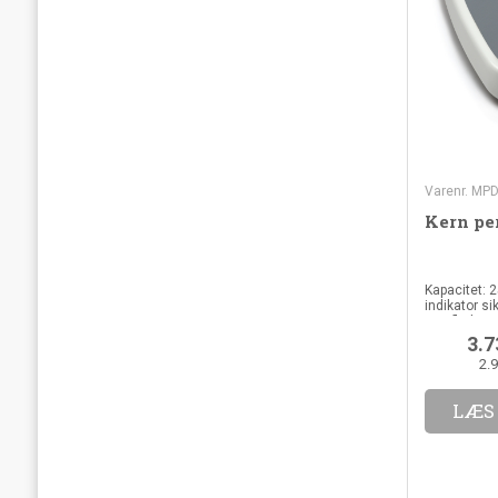
Varenr. MP
Kern pe
Kapacitet: 2
indikator sik
overflade.
3.7
2.
LÆS