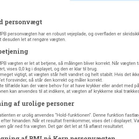
id personvægt
PB personvægten har en robust vejeplade, og overfladen er skridsi
t desuden let at rengøre vægten.
betjening
PB vægten er let at betjene, så målingen bliver korrekt. Når vægten tæn
rt, vises 0,0 kg i displayet, og den er klar til brug.
meget vigtigt, at vægten står helt vandret og helt stabilt. Hvis det ikke 
o'et forsvinder, så står den korrekt og måler korrekt.
lte tilfælde kan der være behov for at have krykker eller andet med 
onen kan anvendes til at indikere, at vægten af krykkerne skal trækkes
ing af urolige personer
atienten er urolig anvendes "Hold-funktionen". Denne funktion fastl
t efter hinanden. Når et resultat fremkommer, vises det i displayet. 
en går ned fra vægten. Det gør det let at få aflæst resultatet.
egning af BMI på Kern personvægten