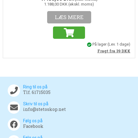
1.188,00 DKK (ekskl. moms)
LÆS MERE
På lager
(Lev. 1 dage)
Fragt fra 39
DKK
Ring til os på
Tlf. 61715035
Skriv til os på
info@stetoskop.net
Følg os på
Facebook
Følg os på