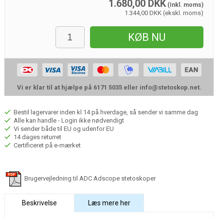
1.680,00
DKK
(Inkl. moms)
1.344,00 DKK (ekskl. moms)
KØB NU
Vi er klar til at hjælpe på 6171 5035 eller
info@stetoskop.net
.
Bestil lagervarer inden kl 14 på hverdage, så sender vi samme dag
Alle kan handle - Login ikke nødvendigt
Vi sender både til EU og udenfor EU
14 dages returret
Certificeret på e-mærket
Brugervejledning til ADC Adscope stetoskoper
Beskrivelse
Læs mere her