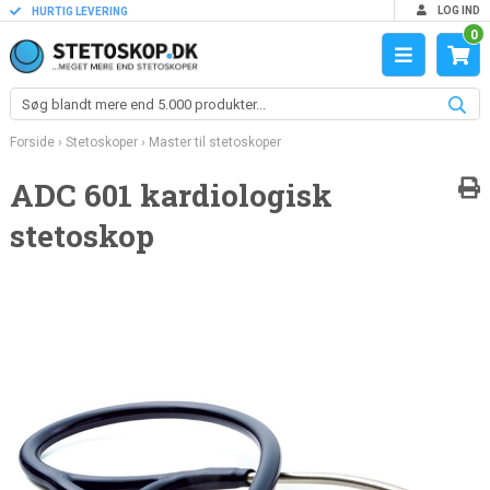
LOG IND
HURTIG LEVERING
0
Forside
›
Stetoskoper
›
Master til stetoskoper
ADC 601 kardiologisk
stetoskop