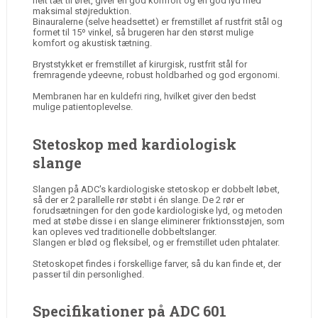
helt tæt til øret, giver en god komfort og en god lyd med
maksimal støjreduktion.
Binauralerne (selve headsettet) er fremstillet af rustfrit stål og
formet til 15º vinkel, så brugeren har den størst mulige
komfort og akustisk tætning.
Bryststykket er fremstillet af kirurgisk, rustfrit stål for
fremragende ydeevne, robust holdbarhed og god ergonomi.
Membranen har en kuldefri ring, hvilket giver den bedst
mulige patientoplevelse.
Stetoskop med kardiologisk
slange
Slangen på ADC's kardiologiske stetoskop er dobbelt løbet,
så der er 2 parallelle rør støbt i én slange. De 2 rør er
forudsætningen for den gode kardiologiske lyd, og metoden
med at støbe disse i en slange eliminerer friktionsstøjen, som
kan opleves ved traditionelle dobbeltslanger.
Slangen er blød og fleksibel, og er fremstillet uden phtalater.
Stetoskopet findes i forskellige farver, så du kan finde et, der
passer til din personlighed.
Specifikationer på ADC 601