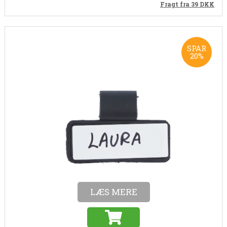
Fragt fra 39
DKK
SPAR
20%
Varenr. WA0002
Navneskilt
Navneskilt til stetoskop og andet. Ikke egnet til kardiologiske
stetoskoper.
21,00
16,80
DKK
(Inkl. moms)
13,44 DKK (ekskl. moms)
LÆS MERE