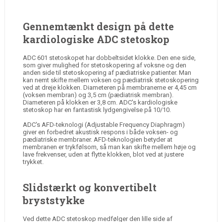
Gennemtænkt design på dette
kardiologiske ADC stetoskop
ADC 601 stetoskopet har dobbeltsidet klokke. Den ene side,
som giver mulighed for stetoskopering af voksne og den
anden side til stetoskopering af pædiatriske patienter. Man
kan nemt skifte mellem voksen og pædiatrisk stetoskopering
ved at dreje klokken. Diameteren på membranerne er 4,45 cm
(voksen membran) og 3,5 cm (pædiatrisk membran).
Diameteren på klokken er 3,8 cm. ADC's kardiologiske
stetoskop har en fantastisk lydgengivelse på 10/10.
ADC's AFD-teknologi (Adjustable Frequency Diaphragm)
giver en forbedret akustisk respons i både voksen- og
pædiatriske membraner. AFD-teknologien betyder at
membranen er trykfølsom, så man kan skifte mellem høje og
lave frekvenser, uden at flytte klokken, blot ved at justere
trykket.
Slidstærkt og konvertibelt
bryststykke
Ved dette ADC stetoskop medfølger den lille side af