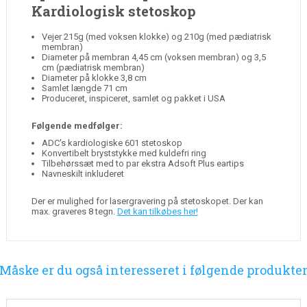
Kardiologisk stetoskop
Vejer 215g (med voksen klokke) og 210g (med pædiatrisk
membran)
Diameter på membran 4,45 cm (voksen membran) og 3,5
cm (pædiatrisk membran)
Diameter på klokke 3,8 cm
Samlet længde 71 cm
Produceret, inspiceret, samlet og pakket i USA
Følgende medfølger:
ADC's kardiologiske 601 stetoskop
Konvertibelt bryststykke med kuldefri ring
Tilbehørssæt med to par ekstra Adsoft Plus eartips
Navneskilt inkluderet
Der er mulighed for lasergravering på stetoskopet. Der kan
max. graveres 8 tegn.
Det kan tilkøbes her!
Måske er du også interesseret i følgende produkte