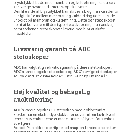
bryststykket både med membran og kuldefri ring, så du selv
kan vælge hvordan dit stetoskop skal være.
Den lille side af bryststykket kan skrues af, og man kan derfor
hurtigt skifte mellem membran og kuldefri ring uden at slide
unødigt på membran og kuldefri ring. Dette gør stetoskopet
nemt at konvertere til den type stetoskopering man ønsker,
samt forlænge stetoskopets levetid, ved blot at skifte
metaldelen.
Livsvarig garanti på ADC
stetoskoper
ADC har valgt at give livstidsgaranti på deres stetoskoper.
ADC's kardiologiske stetoskop og ADC's øvrige stetoskoper,
er udviklet til at kunne holde til, at blive brugt i mange år.
Høj kvalitet og behagelig
auskultering
ADC's kardiologiske 601 stetoskop med dobbeltsidet
klokke, har en ekstra dyb klokke for uovertruffen lavfrekvent
respons. Membranerne er meget tætte, så lyden forstærkes
yderligere.
​Adsoft Plus silikone eartips med snap-on forbindelse slutter