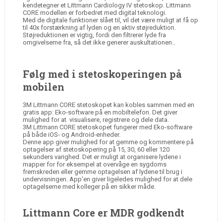
kendetegner et Littmann Cardiology IV stetoskop. Littmann
CORE modellen er forbedret med digital teknologi.
Med de digitale funktioner slået til, vil det være muligt at få op
til 40x forstærkning af lyden og en aktiv støjreduktion.
Støjreduktionen er vigtig, fordi den filtrerer lyde fra
omgivelserne fra, så det ikke generer auskultationen..
Følg med i stetoskoperingen på
mobilen
3M Littmann CORE stetoskopet kan kobles sammen med en
gratis app: Eko-software på en mobiltelefon. Det giver
mulighed for at visualisere, registrere og dele data.
3M Littmann CORE stetoskopet fungerer med Eko-software
på både iOS- og Android-enheder.
Denne app giver mulighed for at gemme og kommentere på
optagelser af stetoskopering på 15, 30, 60 eller 120
sekunders varighed. Det er muligt at organisere lydene i
mapper for for eksempel at overvåge en sygdoms
fremskreden eller gemme optagelsen af lydene til brug i
undervisningen. App'en giver ligeledes mulighed for at dele
optagelserne med kolleger på en sikker måde.
Littmann Core er MDR godkendt