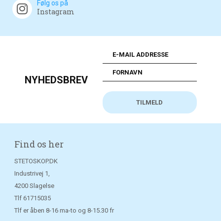
Følg os på
Instagram
NYHEDSBREV
Find os her
STETOSKOP.DK
Industrivej 1,
4200 Slagelse
Tlf
61715035
Tlf er åben 8-16 ma-to og 8-15.30 fr