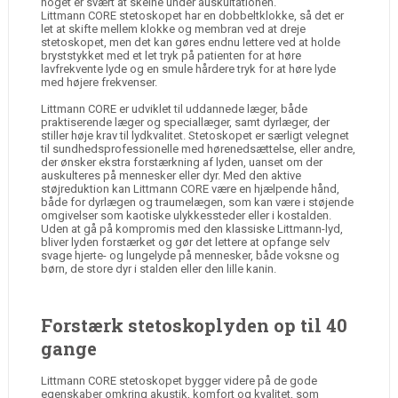
noget er svært at skelne under auskultationen.
Littmann CORE stetoskopet har en dobbeltklokke, så det er
let at skifte mellem klokke og membran ved at dreje
stetoskopet, men det kan gøres endnu lettere ved at holde
bryststykket med et let tryk på patienten for at høre
lavfrekvente lyde og en smule hårdere tryk for at høre lyde
med højere frekvenser.
Littmann CORE er udviklet til uddannede læger, både
praktiserende læger og speciallæger, samt dyrlæger, der
stiller høje krav til lydkvalitet. Stetoskopet er særligt velegnet
til sundhedsprofessionelle med hørenedsættelse, eller andre,
der ønsker ekstra forstærkning af lyden, uanset om der
auskulteres på mennesker eller dyr. Med den aktive
støjreduktion kan Littmann CORE være en hjælpende hånd,
både for dyrlægen og traumelægen, som kan være i støjende
omgivelser som kaotiske ulykkessteder eller i kostalden.
Uden at gå på kompromis med den klassiske Littmann-lyd,
bliver lyden forstærket og gør det lettere at opfange selv
svage hjerte- og lungelyde på mennesker, både voksne og
børn, de store dyr i stalden eller den lille kanin.
Forstærk stetoskoplyden op til 40
gange
Littmann CORE stetoskopet bygger videre på de gode
egenskaber omkring akustik, komfort og kvalitet, som