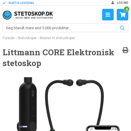
LOG IND
HURTIG LEVERING
0
Forside
›
Stetoskoper
›
Master til stetoskoper
Littmann CORE Elektronisk
stetoskop