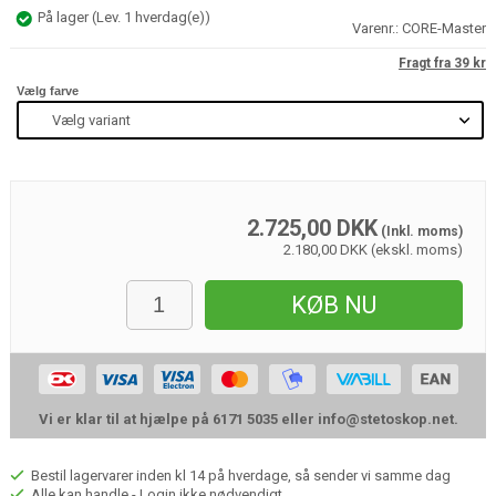
På lager
(
Lev. 1 hverdag(e)
)
Varenr.:
CORE-Master
Fragt fra 39 kr
Vælg farve
2.725,00
DKK
(Inkl. moms)
2.180,00 DKK (ekskl. moms)
KØB NU
Vi er klar til at hjælpe på 6171 5035 eller
info@stetoskop.net
.
Bestil lagervarer inden kl 14 på hverdage, så sender vi samme dag
Alle kan handle - Login ikke nødvendigt