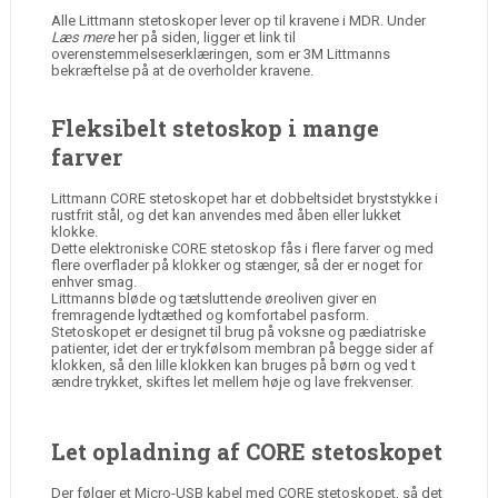
Alle Littmann stetoskoper lever op til kravene i MDR. Under
Læs mere
her på siden, ligger et link til
overenstemmelseserklæringen, som er 3M Littmanns
bekræftelse på at de overholder kravene.
Fleksibelt stetoskop i mange
farver
Littmann CORE stetoskopet har et dobbeltsidet bryststykke i
rustfrit stål, og det kan anvendes med åben eller lukket
klokke.
Dette elektroniske CORE stetoskop fås i flere farver og med
flere overflader på klokker og stænger, så der er noget for
enhver smag.
Littmanns bløde og tætsluttende øreoliven giver en
fremragende lydtæthed og komfortabel pasform.
Stetoskopet er designet til brug på voksne og pædiatriske
patienter, idet der er trykfølsom membran på begge sider af
klokken, så den lille klokken kan bruges på børn og ved t
ændre trykket, skiftes let mellem høje og lave frekvenser.
Let opladning af CORE stetoskopet
Der følger et Micro-USB kabel med CORE stetoskopet, så det