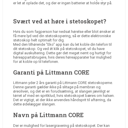
er let at oplade det, og der er ingen batterier at holde styr på.
Svært ved at høre i stetoskopet?
Hvis du som fagperson har nedsat hørelse eller blot ønsker at
få mere lyd ved din stetoskopering, så er dette elektroniske
stetoskop helt optimalt for dig.
Med den tilhørende "Eko" app kan du let koble din telefon til
dit stetoskop. Og ved ét klik på stetoskopet, vil du have
digital auskultering. Dette gør det meget nemt og hurtigt for
høreappartsbrugere, hvis deres høreapparater har mulighed
for at koble op til telefonen.
Garanti på Littmann CORE
Littmann yder 2 års garanti på Littmann CORE stetoskoperne.
Denne garanti gælder ikke på slitage på membran og
øreoliven, og det er en forudsætning, at slangen jævnligt er
tørret af med en spritklud, hvis stetoskopet bæres om halsen.
Det er vigtigt, at der ikke anvendes håndsprit til aftørring, da
dette ødelægger slangen.
Navn på Littmann CORE
Der er mulighed for lasergravering på stetoskopet. Der kan