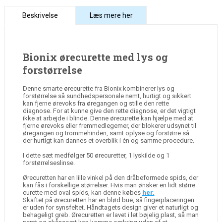
Beskrivelse
Læs mere her
Bionix ørecurette med lys og
forstørrelse
Denne smarte ørecurette fra Bionix kombinerer lys og
forstørrelse så sundhedspersonale nemt, hurtigt og sikkert
kan fjerne ørevoks fra øregangen og stille den rette
diagnose. For at kunne give den rette diagnose, er det vigtigt
ikke at arbejde i blinde. Denne ørecurette kan hjælpe med at
fjerne ørevoks eller fremmedlegemer, der blokerer udsynet til
øregangen og trommehinden, samt oplyse og forstørre så
der hurtigt kan dannes et overblik i én og samme procedure.
I dette sæt medfølger 50 ørecuretter, 1 lyskilde og 1
forstørrelseslinse.
Ørecuretten har en lille vinkel på den dråbeformede spids, der
kan fås i forskellige størrelser. Hvis man ønsker en lidt større
curette med oval spids, kan denne købes
her.
Skaftet på ørecuretten har en blød bue, så fingerplaceringen
er uden for synsfeltet. Håndtagets design giver et naturligt og
behageligt greb. Ørecuretten er lavet i let bøjelig plast, så man