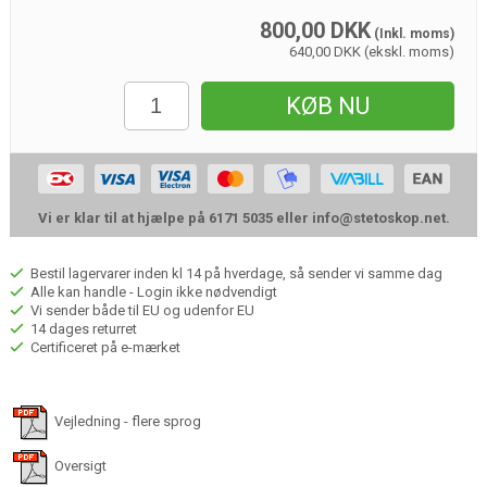
800,00
DKK
(Inkl. moms)
640,00 DKK (ekskl. moms)
KØB NU
Vi er klar til at hjælpe på 6171 5035 eller
info@stetoskop.net
.
Bestil lagervarer inden kl 14 på hverdage, så sender vi samme dag
Alle kan handle - Login ikke nødvendigt
Vi sender både til EU og udenfor EU
14 dages returret
Certificeret på e-mærket
Vejledning - flere sprog
Oversigt