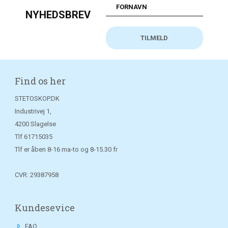
NYHEDSBREV
Find os her
STETOSKOP.DK
Industrivej 1,
4200 Slagelse
Tlf
61715035
Tlf er åben 8-16 ma-to og 8-15.30 fr
CVR: 29387958
Kundesevice
FAQ