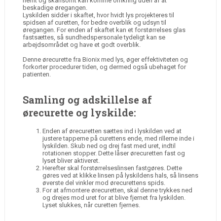
nemt og skånsomt kan komme omkring uden af at
beskadige øregangen.
Lyskilden sidder i skaftet, hvor hvidt lys projekteres til
spidsen af curetten, for bedre overblik og udsyn til
øregangen. For enden af skaftet kan et forstørrelses glas
fastsættes, så sundhedspersonale tydeligt kan se
arbejdsområdet og have et godt overblik.
Denne ørecurette fra Bionix med lys, øger effektiviteten og
forkorter procedurer tiden, og dermed også ubehaget for
patienten.
Samling og adskillelse af
ørecurette og lyskilde:
Enden af ørecuretten sættes ind i lyskilden ved at
justere tapperne på curettens ende, med rillerne inde i
lyskilden. Skub ned og drej fast med uret, indtil
rotationen stopper. Dette låser ørecuretten fast og
lyset bliver aktiveret.
Herefter skal forstørrelseslinsen fastgøres. Dette
gøres ved at klikke linsen på lyskildens hals, så linsens
øverste del vinkler mod ørecurettens spids.
For at afmontere ørecuretten, skal denne trykkes ned
og drejes mod uret for at blive fjernet fra lyskilden.
Lyset slukkes, når curetten fjernes.