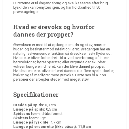
Curetterne er til éngangsbrug og skal kasseres efter brug.
Lyskilden kan benyttes igen, og har holdbarhed til 50
prøvetagninger.
Hvad er ørevoks og hvorfor
dannes der propper?
Ørevoksen er med til at opfange smuds og støv, smører
huden og beskytter mod infektion i øret. Øregangen har en
naturlig, selvrensende funktion så ørevoksen selv flyder ud.
Hvis dette bliver forhindret - bl.a. ved overforbrug af in-ear
høretelefoner, høreapparater, eller vatpinde der skubber
voksen længere ind i øret, kan der blive dannet propper.
Hvis huden i øret bliver irriteret dannes der flere nye hudceller,
hvilket også medfører mere ørevoks. Dette ses bl.a. hos
personer der arbejder steder med meget støv.
Specifikationer
Bredde på spids:
0,3 cm
Længde på spids:
0,5 cm
Spidsens form
: dråbeformet
Skaftets form:
lige
Længde på lyskilde:
4,7 cm
Længde på ørecurette (ikke påsat):
11,8 cm