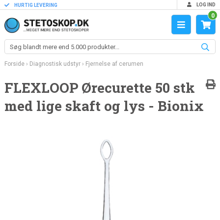
LOG IND
HURTIG LEVERING
0
Forside
›
Diagnostisk udstyr
›
Fjernelse af cerumen
FLEXLOOP Ørecurette 50 stk
med lige skaft og lys - Bionix