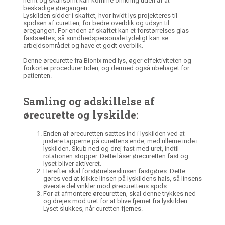
nemt og skånsomt kan komme omkring uden af at
beskadige øregangen.
Lyskilden sidder i skaftet, hvor hvidt lys projekteres til
spidsen af curetten, for bedre overblik og udsyn til
øregangen. For enden af skaftet kan et forstørrelses glas
fastsættes, så sundhedspersonale tydeligt kan se
arbejdsområdet og have et godt overblik.
Denne ørecurette fra Bionix med lys, øger effektiviteten og
forkorter procedurer tiden, og dermed også ubehaget for
patienten.
Samling og adskillelse af
ørecurette og lyskilde:
Enden af ørecuretten sættes ind i lyskilden ved at
justere tapperne på curettens ende, med rillerne inde i
lyskilden. Skub ned og drej fast med uret, indtil
rotationen stopper. Dette låser ørecuretten fast og
lyset bliver aktiveret.
Herefter skal forstørrelseslinsen fastgøres. Dette
gøres ved at klikke linsen på lyskildens hals, så linsens
øverste del vinkler mod ørecurettens spids.
For at afmontere ørecuretten, skal denne trykkes ned
og drejes mod uret for at blive fjernet fra lyskilden.
Lyset slukkes, når curetten fjernes.