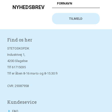
NYHEDSBREV
Find os her
STETOSKOP.DK
Industrivej 1,
4200 Slagelse
Tlf
61715035
Tlf er åben 8-16 ma-to og 8-15.30 fr
CVR: 29387958
Kundesevice
FAQ