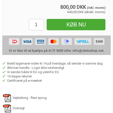
800,00
DKK
(Inkl. moms)
640,00 DKK (ekskl. moms)
KØB NU
Vi er klar til at hjælpe på 6171 5035 eller
info@stetoskop.net
.
Bestil lagervarer inden kl 14 på hverdage, så sender vi samme dag
Alle kan handle - Login ikke nødvendigt
Vi sender både til EU og udenfor EU
14 dages returret
Certificeret på e-mærket
Vejledning - flere sprog
Oversigt