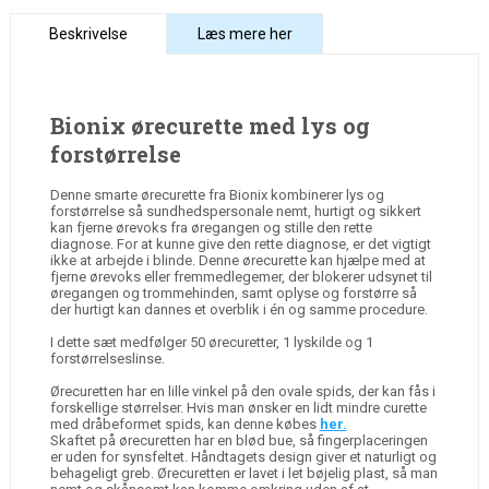
Beskrivelse
Læs mere her
Bionix ørecurette med lys og
forstørrelse
Denne smarte ørecurette fra Bionix kombinerer lys og
forstørrelse så sundhedspersonale nemt, hurtigt og sikkert
kan fjerne ørevoks fra øregangen og stille den rette
diagnose. For at kunne give den rette diagnose, er det vigtigt
ikke at arbejde i blinde. Denne ørecurette kan hjælpe med at
fjerne ørevoks eller fremmedlegemer, der blokerer udsynet til
øregangen og trommehinden, samt oplyse og forstørre så
der hurtigt kan dannes et overblik i én og samme procedure.
I dette sæt medfølger 50 ørecuretter, 1 lyskilde og 1
forstørrelseslinse.
Ørecuretten har en lille vinkel på den ovale spids, der kan fås i
forskellige størrelser. Hvis man ønsker en lidt mindre curette
med dråbeformet spids, kan denne købes
her.
Skaftet på ørecuretten har en blød bue, så fingerplaceringen
er uden for synsfeltet. Håndtagets design giver et naturligt og
behageligt greb. Ørecuretten er lavet i let bøjelig plast, så man