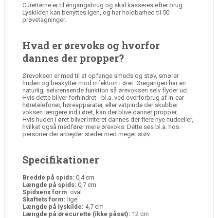
Curetterne er til éngangsbrug og skal kasseres efter brug.
Lyskilden kan benyttes igen, og har holdbarhed til 50
prøvetagninger.
Hvad er ørevoks og hvorfor
dannes der propper?
Ørevoksen er med til at opfange smuds og støv, smører
huden og beskytter mod infektion i øret. Øregangen har en
naturlig, selvrensende funktion så ørevoksen selv flyder ud.
Hvis dette bliver forhindret - bl.a. ved overforbrug af in-ear
høretelefoner, høreapparater, eller vatpinde der skubber
voksen længere ind i øret, kan der blive dannet propper.
Hvis huden i øret bliver irriteret dannes der flere nye hudceller,
hvilket også medfører mere ørevoks. Dette ses bl.a. hos
personer der arbejder steder med meget støv.
Specifikationer
Bredde på spids:
0,4 cm
Længde på spids:
0,7 cm
Spidsens form
: oval
Skaftets form:
lige
Længde på lyskilde:
4,7 cm
Længde på ørecurette (ikke påsat):
12 cm