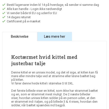
Bestil lagervarer inden kl 14 på hverdage, så sender vi samme dag
Alle kan handle - Login ikke nødvendigt
Vi sender både til EU og udenfor EU
14 dages returret
Certificeret på e-mærket
Beskrivelse
Læs mere her
Kortærmet hvid kittel med
justerbar talje
Denne kittel er en unisex model, og det vil sige, at kitlen kan få
mere eller mindre talje ved at stramme eller løsne bæltet bag
på kitlen.
Vi fører denne hvide kittel i størrelse S til 3XL.
Det første billede viser en kittel, som ikke har strammet bæltet
og en, som er strammet mest muligt. De 2 næste billeder
viser, hvordan unisex kitlen sidder på en person uden, at den
er strammet ind i taljen, og på billede 3 & 4 vises, hvordan den
sidder, når bæltet spændes ind bagpå.