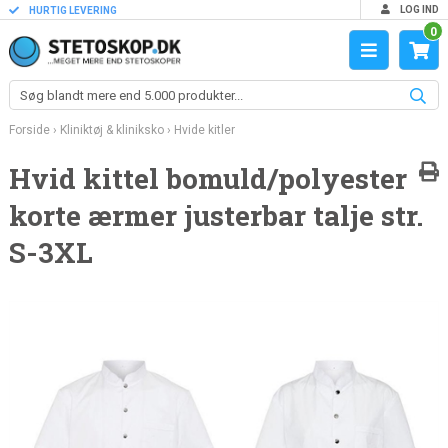
LOG IND
HURTIG LEVERING
0
Forside
›
Kliniktøj & kliniksko
›
Hvide kitler
Hvid kittel bomuld/polyester
korte ærmer justerbar talje str.
S-3XL