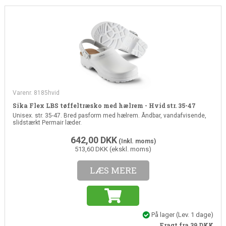
Varenr. 8185hvid
Sika Flex LBS tøffeltræsko med hælrem - Hvid str. 35-47
Unisex. str. 35-47. Bred pasform med hælrem. Åndbar, vandafvisende,
slidstærkt Permair læder.
642,00
DKK
(Inkl. moms)
513,60 DKK (ekskl. moms)
LÆS MERE
På lager
(Lev. 1 dage)
Fragt fra 39
DKK