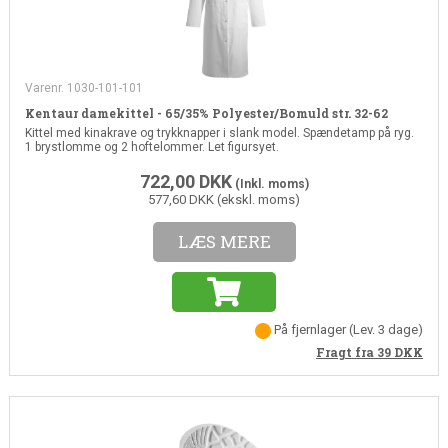
Varenr. 1030-101-101
Kentaur damekittel - 65/35% Polyester/Bomuld str. 32-62
Kittel med kinakrave og trykknapper i slank model. Spændetamp på ryg.
1 brystlomme og 2 hoftelommer. Let figursyet.
722,00
DKK
(Inkl. moms)
577,60 DKK (ekskl. moms)
LÆS MERE
På fjernlager
(Lev. 3 dage)
Fragt fra 39
DKK