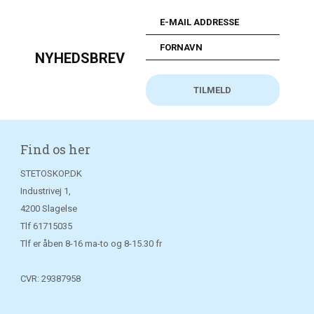
NYHEDSBREV
Find os her
STETOSKOP.DK
Industrivej 1,
4200 Slagelse
Tlf
61715035
Tlf er åben 8-16 ma-to og 8-15.30 fr
CVR: 29387958