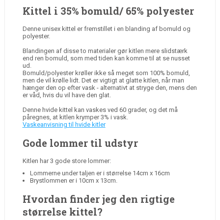
Kittel i 35% bomuld/ 65% polyester
Denne unisex kittel er fremstillet i en blanding af bomuld og
polyester.
Blandingen af disse to materialer gør kitlen mere slidstærk
end ren bomuld, som med tiden kan komme til at se nusset
ud.
Bomuld/polyester krøller ikke så meget som 100% bomuld,
men de vil krølle lidt. Det er vigtigt at glatte kitlen, når man
hænger den op efter vask - alternativt at stryge den, mens den
er våd, hvis du vil have den glat.
Denne hvide kittel kan vaskes ved 60 grader, og det må
påregnes, at kitlen krymper 3% i vask.
Vaskeanvisning til hvide kitler
Gode lommer til udstyr
Kitlen har 3 gode store lommer:
Lommerne under taljen er i størrelse 14cm x 16cm
Brystlommen er i 10cm x 13cm.
Hvordan finder jeg den rigtige
størrelse kittel?