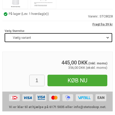
På lager
(
Lev. 1 hverdag(e)
)
Varenr.:
STC8028
Fragt fra 39 kr
Vælg Størrelse
445,00
DKK
(Inkl. moms)
356,00 DKK (ekskl. moms)
KØB NU
Vi er klar til at hjælpe på 6171 5035 eller
info@stetoskop.net
.