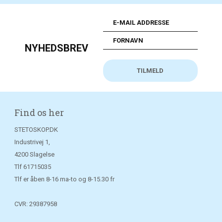
NYHEDSBREV
Find os her
STETOSKOP.DK
Industrivej 1,
4200 Slagelse
Tlf
61715035
Tlf er åben 8-16 ma-to og 8-15.30 fr
CVR: 29387958