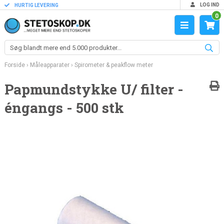
LOG IND
HURTIG LEVERING
0
Forside
›
Måleapparater
›
Spirometer & peakflow meter
Papmundstykke U/ filter -
éngangs - 500 stk