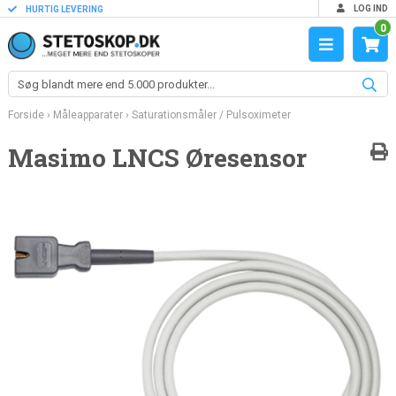
LOG IND
HURTIG LEVERING
0
Forside
›
Måleapparater
›
Saturationsmåler / Pulsoximeter
Masimo LNCS Øresensor