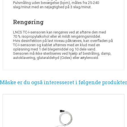
Pulsmåling uden bevægelse (bpm), måles fra 25-240
slag/minut med en nøjagtighed på 3 slag/minut.
Rengøring
LNCS TC-I-sensoren kan rengøres ved at aftørre den med
70 % isopropylalkohol eller et mildt rengøringsmiddel.
Hvis desinfektion på lavt niveau påkræves, kan overfladen på
TC-I-sensoren og kablet aftørres med en klud med en
opløsning med 1 del blegemiddel og 10 dele vand.
Sensoren må ikke steriliseres ved hjælp af bestråling, damp,
autoklavering, glutaraldehyd (Cidex) eller ætylenoxid.
Måske er du også interesseret i følgende produkte