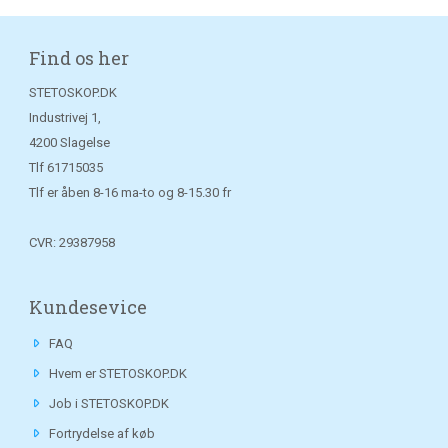
Find os her
STETOSKOP.DK
Industrivej 1,
4200 Slagelse
Tlf
61715035
Tlf er åben 8-16 ma-to og 8-15.30 fr
CVR: 29387958
Kundesevice
FAQ
Hvem er STETOSKOP.DK
Job i STETOSKOP.DK
Fortrydelse af køb