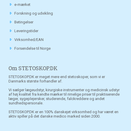
e-mærket
Forskning og udvikling
Betingelser
Leveringstider
Virksomhed/EAN
Forsendelse til Norge
Om STETOSKOP.DK
STETOSKOP.DK er meget mere end stetoskoper, som vi er
Danmarks største forhandler af.
Vi sælger lægeudstyr, kirurgiske instrumenter og medicinsk udstyr
af høj kvalitet fra kendte mærker til rimelige priser til praktiserende
læger, sygeplejersker, studerende, falckreddere og andet
sundhedspersonale.
STETOSKOP.DK er en 100% danskejet virksomhed og har været en
aktiv spiller på det danske medico marked siden 2000.