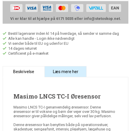
Vi er klar til at hjælpe på 6171 5035 eller
info@stetoskop.net
.
Bestil lagervarer inden kl 14 på hverdage, så sender vi samme dag
Alle kan handle - Login ikke nødvendigt
Vi sender både til EU og udenfor EU
14 dages returret
Certificeret på e-mærket
Beskrivelse
Læs mere her
Masimo LNCS TC-I Øresensor
Masimo LNCS TC-I genanvendelig øresensor. Denne
øresensor er til voksne og børn der vejer over 30 kg. Masimo
øresensor giver pålidelige målinger, selv ved lav perfusion.
Denne øresensor kan benyttes både på operationsstuer,
skadestuer, sengeafsnit, intensiv, plejehjem, lægehuse og