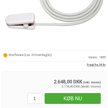
Skaffevare
(
Lev. 20 hverdag(e)
)
Varenr.:
1895
Fragt fra 39 kr
2.648,00
DKK
(Inkl. moms)
2.118,40 DKK (ekskl. moms)
KØB NU