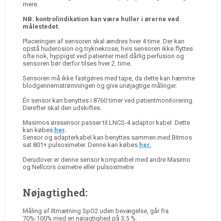
mere.
NB: kontrolindikation kan være huller i ørerne ved
målestedet.
Placeringen af sensoren skal ændres hver 4 time. Der kan
opstå huderosion og tryknekrose, hvis sensoren ikke flyttes
ofte nok, hyppigst ved patienter med dårlig perfusion og
sensoren bør derfor tilses hver 2. time.
Sensoren må ikke fastgøres med tape, da dette kan hæmme
blodgennemstrømningen og give unøjagtige målinger.
Én sensor kan benyttes i 8760 timer ved patientmonitorering.
Derefter skal den udskiftes.
Masimos øresensor passer til LNCS-4 adaptor kabel. Dette
kan købes
her
.
Sensor og adapterkabel kan benyttes sammen med Bitmos
sat 801+ pulsoximeter. Denne kan købes
her.
Derudover er denne sensor kompatibel med andre Masimo
og Nellcors oximetre eller pulsoximetre.
Nøjagtighed:
Måling af iltmætning SpO2 uden bevægelse, går fra
70%-100% med en nøjagtighed på 3,5 %.