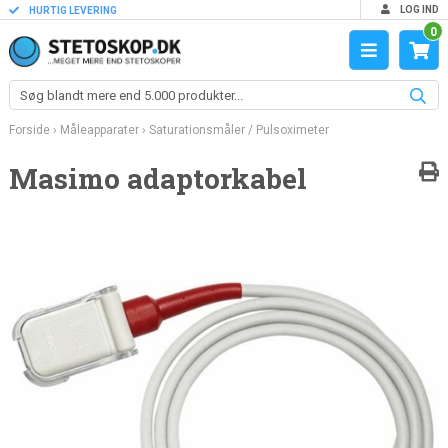
LOG IND
HURTIG LEVERING
0
Forside
›
Måleapparater
›
Saturationsmåler / Pulsoximeter
Masimo adaptorkabel