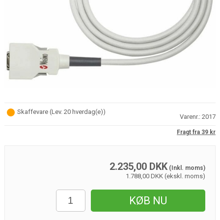
Skaffevare
(
Lev. 20 hverdag(e)
)
Varenr.:
2017
Fragt fra 39 kr
2.235,00
DKK
(Inkl. moms)
1.788,00 DKK (ekskl. moms)
KØB NU