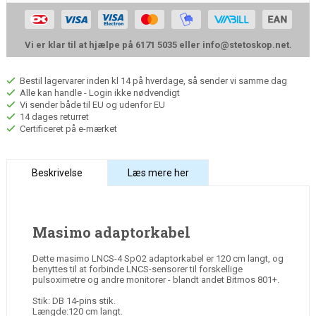
Vi er klar til at hjælpe på 6171 5035 eller
info@stetoskop.net
.
Bestil lagervarer inden kl 14 på hverdage, så sender vi samme dag
Alle kan handle - Login ikke nødvendigt
Vi sender både til EU og udenfor EU
14 dages returret
Certificeret på e-mærket
Beskrivelse
Læs mere her
Masimo adaptorkabel
Dette masimo LNCS-4 SpO2 adaptorkabel er 120 cm langt, og
benyttes til at forbinde LNCS-sensorer til forskellige
pulsoximetre og andre monitorer - blandt andet Bitmos 801+.
Stik: DB 14-pins stik.
Længde:120 cm langt.