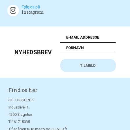
Følg os på
Instagram
NYHEDSBREV
Find os her
STETOSKOP.DK
Industrivej 1,
4200 Slagelse
Tlf
61715035
Tlf er åben 8-16 ma-to og 8-15.30 fr