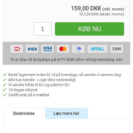
159,00
DKK
(Inkl. moms)
127,20 DKK (ekskl. moms)
KØB NU
Vi er klar til at hjælpe på 6171 5035 eller
info@stetoskop.net
.
Bestil lagervarer inden kl 14 på hverdage, så sender vi samme dag
Alle kan handle - Login ikke nødvendigt
Vi sender både til EU og udenfor EU
14 dages returret
Certificeret på e-mærket
Beskrivelse
Læs mere her