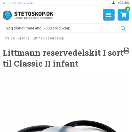
LOG IND
HURTIG LEVERING
0
Forside
›
Brands
›
Littmann stetoskop
Littmann reservedelskit I sort
til Classic II infant