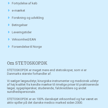
Fortrydelse af køb
e-mærket
Forskning og udvikling
Betingelser
Leveringstider
Virksomhed/EAN
Forsendelse til Norge
Om STETOSKOP.DK
STETOSKOP.DK er meget mere end stetoskoper, som vi er
Danmarks største forhandler af.
Vi sælger lægeudstyr, kirurgiske instrumenter og medicinsk udstyr
af høj kvalitet fra kendte mærker til rimelige priser til praktiserende
læger, sygeplejersker, studerende, falckreddere og andet
sundhedspersonale.
STETOSKOP.DK er en 100% danskejet virksomhed og har været en
aktiv spiller på det danske medico marked siden 2000.