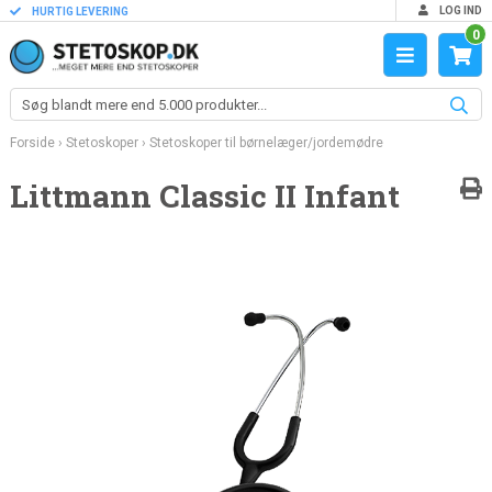
LOG IND
HURTIG LEVERING
0
Forside
›
Stetoskoper
›
Stetoskoper til børnelæger/jordemødre
Littmann Classic II Infant