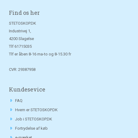
Find os her
STETOSKOP.DK
Industrivej 1,
4200 Slagelse
Tlf
61715035
Tlf er åben 8-16 ma-to og 8-15.30 fr
CVR: 29387958
Kundesevice
FAQ
Hvem er STETOSKOP.DK
Job i STETOSKOP.DK
Fortrydelse af køb
e-mærket