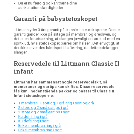
Du er nu færdig og kan træne dine
auskultationsfærdigheder
Garanti på babystetoskopet
Littmann yder 3 års garanti på classic II stetoskoperne. Denne
garanti gælder ikke på slitage på membran og øreoliven, og
det er en forudsætning, at slangen jævnligt er tørret af med en
spritklud, hvis stetoskopet bæres om halsen. Det er vigtigt, at
der ikke anvendes håndsprit til aftørring, da dette ødelægger
slangen.
Reservedele til Littmann Classic II
infant
Littmann har sammensat nogle reservedelskit, så
membraner og eartips kan skiftes. Disse reservedele
fås kun i nedenstående pakker og passer til Classic II
Infant stetoskoperne:
1 membran, 1 sort og 1 grå ring i sort og grå
2 store og 2 små eartips i grå
2 store og 2 små eartips i sort
Kuldefri ring i grå
Kuldefri ring i sort
Enkel membran ring i grå
Enkel membran ring i sort