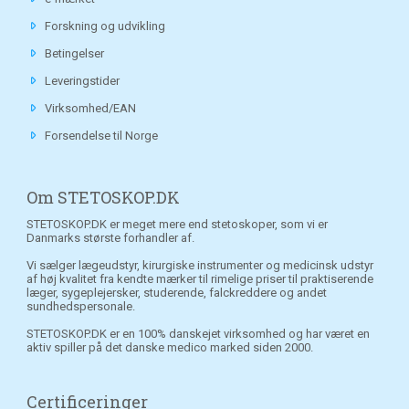
Forskning og udvikling
Betingelser
Leveringstider
Virksomhed/EAN
Forsendelse til Norge
Om STETOSKOP.DK
STETOSKOP.DK er meget mere end stetoskoper, som vi er
Danmarks største forhandler af.
Vi sælger lægeudstyr, kirurgiske instrumenter og medicinsk udstyr
af høj kvalitet fra kendte mærker til rimelige priser til praktiserende
læger, sygeplejersker, studerende, falckreddere og andet
sundhedspersonale.
STETOSKOP.DK er en 100% danskejet virksomhed og har været en
aktiv spiller på det danske medico marked siden 2000.
Certificeringer