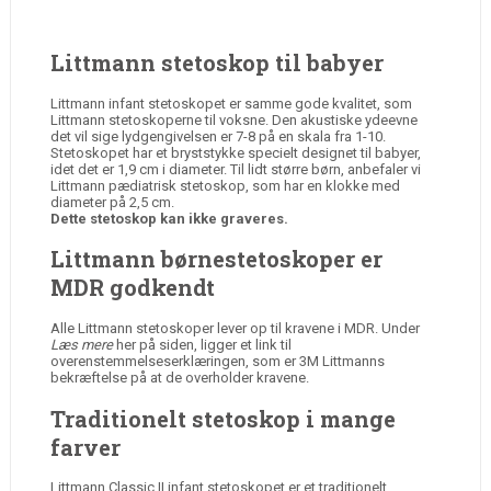
Littmann stetoskop til babyer
Littmann infant stetoskopet er samme gode kvalitet, som
Littmann stetoskoperne til voksne. Den akustiske ydeevne
det vil sige lydgengivelsen er 7-8 på en skala fra 1-10.
Stetoskopet har et bryststykke specielt designet til babyer,
idet det er 1,9 cm i diameter. Til lidt større børn, anbefaler vi
Littmann pædiatrisk stetoskop, som har en klokke med
diameter på 2,5 cm.
Dette stetoskop kan ikke graveres.
Littmann børnestetoskoper er
MDR godkendt
Alle Littmann stetoskoper lever op til kravene i MDR. Under
Læs mere
her på siden, ligger et link til
overenstemmelseserklæringen, som er 3M Littmanns
bekræftelse på at de overholder kravene.
Traditionelt stetoskop i mange
farver
Littmann Classic II infant stetoskopet er et traditionelt