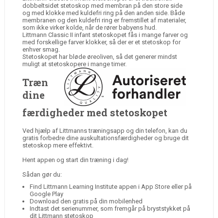
dobbeltsidet stetoskop med membran på den store side
og med klokke med kuldefri ring på den anden side. Både
membranen og den kuldefri ring er fremstillet af materialer,
som ikke virker kolde, når de rører babyens hud.
Littmann Classic II infant stetoskopet fås i mange farver og
med forskellige farver klokker, så der er et stetoskop for
enhver smag.
Stetoskopet har bløde øreoliven, så det generer mindst
muligt at stetoskopere i mange timer.
Træn
dine
færdigheder med stetoskopet
Ved hjælp af Littmanns træningsapp og din telefon, kan du
gratis forbedre dine auskultationsfærdigheder og bruge dit
stetoskop mere effektivt.
Hent appen og start din træning i dag!
Sådan gør du:
Find Littmann Learning Institute appen i App Store eller på
Google Play
Download den gratis på din mobilenhed
Indtast det serienummer, som fremgår på bryststykket på
dit Littmann stetoskop