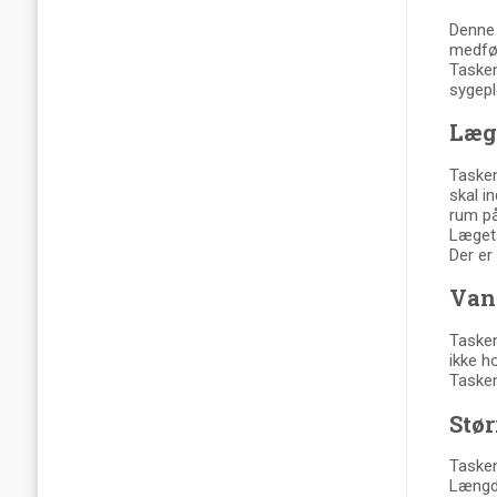
Denne 
medføl
Tasken
sygepl
Læg
Tasken
skal i
rum på
Lægeta
Der er
Van
Tasken
ikke ho
Tasken
Stør
Tasken
Længde