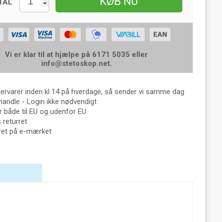
KØB NU
TAL
Vi er klar til at hjælpe på 6171 5035 eller
info@stetoskop.net
.
gervarer inden kl 14 på hverdage, så sender vi samme dag
handle - Login ikke nødvendigt
 både til EU og udenfor EU
returret
eret på e-mærket