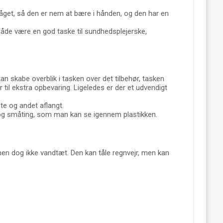
låget, så den er nem at bære i hånden, og den har en
både være en god taske til sundhedsplejerske,
n skabe overblik i tasken over det tilbehør, tasken
il ekstra opbevaring. Ligeledes er der et udvendigt
gte og andet aflangt.
 og småting, som man kan se igennem plastikken.
en dog ikke vandtæt. Den kan tåle regnvejr, men kan