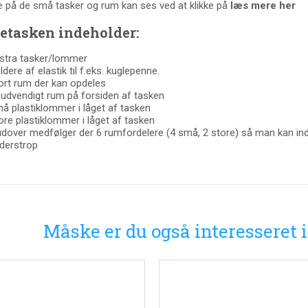
 på de små tasker og rum kan ses ved at klikke på
læs mere her
etasken indeholder:
stra tasker/lommer
ldere af elastik til f.eks. kuglepenne.
ort rum der kan opdeles
e udvendigt rum på forsiden af tasken
å plastiklommer i låget af tasken
ore plastiklommer i låget af tasken
dover medfølger der 6 rumfordelere (4 små, 2 store) så man kan ind
derstrop
Måske er du også interesseret 