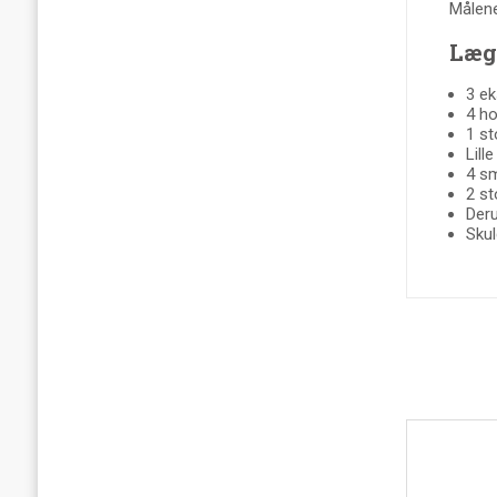
Målene
Læg
3 ek
4 ho
1 st
Lill
4 sm
2 st
Deru
Skul