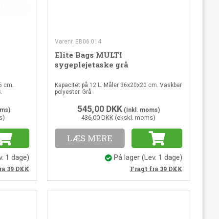
Varenr. EB06.014
Elite Bags MULTI
sygeplejetaske grå
6 cm.
Kapacitet på 12 L. Måler 36x20x20 cm. Vaskbar
.
polyester. Grå
545,00
DKK
oms)
(Inkl. moms)
s)
436,00 DKK (ekskl. moms)
LÆS MERE
v. 1 dage)
På lager
(Lev. 1 dage)
ra 39
DKK
Fragt fra 39
DKK