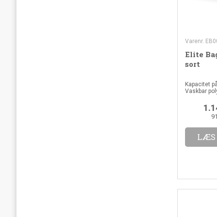
Varenr. EB0
Elite B
sort
Kapacitet p
Vaskbar poly
1.1
9
LÆS