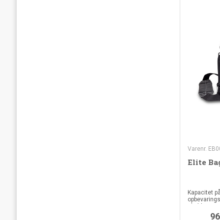
Varenr. EB0
Elite B
Kapacitet p
opbevaring
skulderstro
96