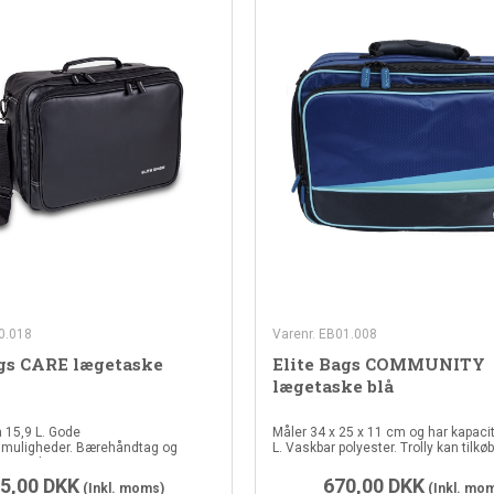
0.018
Varenr. EB01.008
ags CARE lægetaske
Elite Bags COMMUNITY
lægetaske blå
å 15,9 L. Gode
Måler 34 x 25 x 11 cm og har kapacit
smuligheder. Bærehåndtag og
L. Vaskbar polyester. Trolly kan tilkø
p. Vandtæt.
5,00
DKK
670,00
DKK
(Inkl. moms)
(Inkl. mo