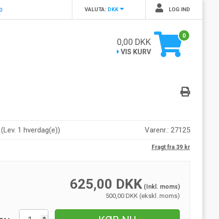
VALUTA:
DKK
LOG IND
0
0
0,00
DKK
VIS KURV
r
(
Lev. 1 hverdag(e)
)
Varenr.:
27125
Fragt fra 39 kr
625,00
DKK
(Inkl. moms)
500,00 DKK (ekskl. moms)