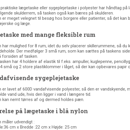
praktiske lægetaske eller sygeplejetaske i polyester har håndtag på 
gende skulderrem, så tasken også kan bæres på skulderen.
 er meget velegnet til besøg hos borgere eller patienter, så det kan 
ejerske og læge.
etaske med mange fleksible rum
 har mulighed for 8 rum, idet du selv placerer skillerummene, så du ka
ndeholde. Der medfølger 3 små rum, som kan sættes på taskens sider t
 forsiden af tasken.
sken har 4 holdere af elastik til f.eks. ampuller, kuglepenne, pencilly
 4 små og 2 store plastiklommer i låget, så der kan opbevares papir
dafvisende sygeplejetaske
 er lavet af 600D vandafvisende polyester, så den er vandskyende, m
lde vand ude, hvis den ligger i vand i længere tid.
 kan nemt tørres af og dermed holdes pæn.
relse på lægetaske i blå nylon
 måler udvendigt :
:36 cm x Bredde :22 cm x Højde: 25 cm