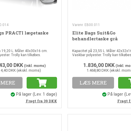
0.014
Varenr. EB00.011
ags PRACTI lægetaske
Elite Bags Suit&Go
behandlertaske grå
å 19,20 L. Måler 40x30x16 cm.
Kapacitet på 23,55 L. Måler 42x32x1
ester. Trolly kan tilkøbes.
Vaskbar polyester. Trolly kan tilkøbes
43,00
DKK
1.836,00
DKK
(Inkl. moms)
(Inkl. m
14,40 DKK (ekskl. moms)
1.468,80 DKK (ekskl. mom
 MERE
LÆS MERE
På lager
(Lev. 1 dage)
På lager
(Le
Fragt fra 39
DKK
Fragt f