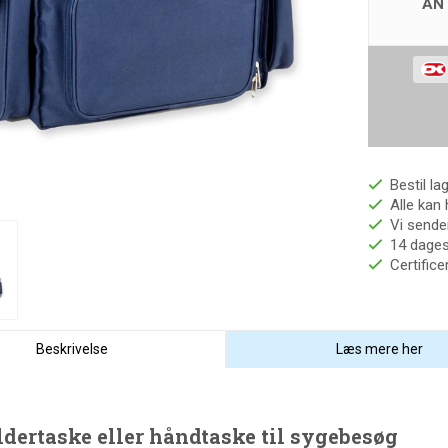
AN
Bestil la
Alle kan 
Vi sender
14 dages 
Certific
Beskrivelse
Læs mere her
dertaske eller håndtaske til sygebesøg