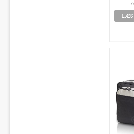
7
LÆS