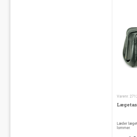
Varenr. 271
Lægetask
Læder læget
lommer.