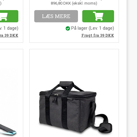
)
896,80 DKK (ekskl. moms)
LÆS MERE
v. 1 dage)
På lager
(Lev. 1 dage)
ra 39
DKK
Fragt fra 39
DKK