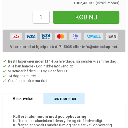
1.302,40 DKK (ekskl. moms)
KØB NU
Vi er klar til at hjælpe på 6171 5035 eller
info@stetoskop.net
.
Bestil lagervarer inden kl 14 på hverdage, så sender vi samme dag
Alle kan handle - Login ikke nødvendigt
Vi sender både til EU og udenfor EU
14 dages returret
Certificeret på e-mærket
Beskrivelse
Læs mere her
Kuffert i aluminium med god opbevaring
Kufferten er i aluminium i dens ydre og stof indvendigt.
Kufferten er opdelt i mindre rum og har elastik til opbevaring