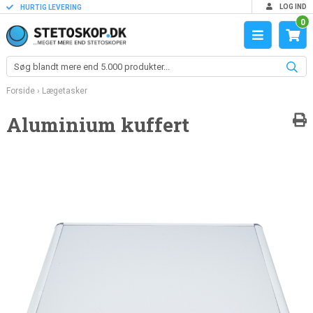
LOG IND
HURTIG LEVERING
0
Forside
›
Lægetasker
Aluminium kuffert