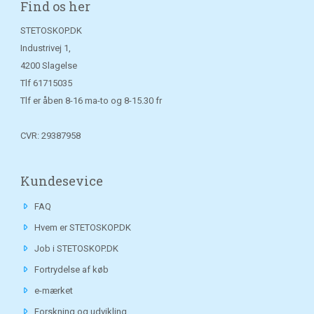
Find os her
STETOSKOP.DK
Industrivej 1,
4200 Slagelse
Tlf
61715035
Tlf er åben 8-16 ma-to og 8-15.30 fr
CVR: 29387958
Kundesevice
FAQ
Hvem er STETOSKOP.DK
Job i STETOSKOP.DK
Fortrydelse af køb
e-mærket
Forskning og udvikling