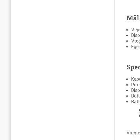
Mål
Veje
Disp
Vægt
Ege
Spec
Kapa
Præc
Disp
Batt
Batt
Vægten