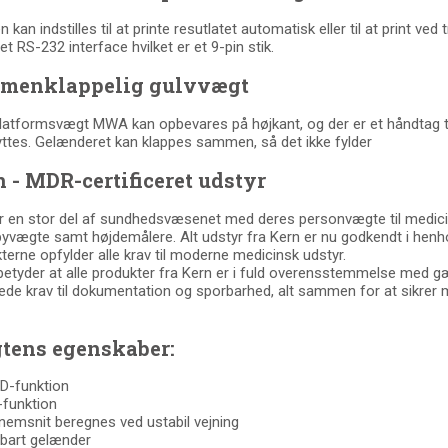
kan indstilles til at printe resutlatet automatisk eller til at print ved 
et RS-232 interface hvilket er et 9-pin stik.
menklappelig gulvvægt
latformsvægt MWA kan opbevares på højkant, og der er et håndtag til 
lyttes. Gelænderet kan klappes sammen, så det ikke fylder
 - MDR-certificeret udstyr
r en stor del af sundhedsvæsenet med deres personvægte til medicin
yvægte samt højdemålere. Alt udstyr fra Kern er nu godkendt i henhol
terne opfylder alle krav til moderne medicinsk udstyr.
betyder at alle produkter fra Kern er i fuld overensstemmelse med gæ
de krav til dokumentation og sporbarhed, alt sammen for at sikrer 
tens egenskaber:
D-funktion
funktion
emsnit beregnes ved ustabil vejning
bart gelænder