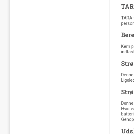
TAR
TARA f
person
Ber
Kern p
indtas
Str
Denne g
Ligeled
Str
Denne 
Hvis v
batteri
Genopl
Udsk