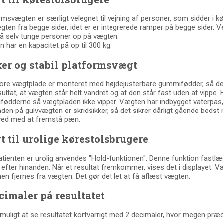
rmsvægten er særligt velegnet til vejning af personer, som sidder i 
gten fra begge sider, idet er er integrerede ramper på begge sider. V
 få selv tunge personer op på vægten.
 har en kapacitet på op til 300 kg.
er og stabil platformsvægt
ore vægtplade er monteret med højdejusterbare gummifødder, så den s
sultat, at vægten står helt vandret og at den står fast uden at vippe. H
ødderne så vægtpladen ikke vipper. Vægten har indbygget vaterpas, s
aden på gulvvægten er skridsikker, så det sikrer dårligt gående bedst
 ved med at fremstå pæn.
 til urolige kørestolsbrugere
atienten er urolig anvendes "Hold-funktionen". Denne funktion fastl
t efter hinanden. Når et resultat fremkommer, vises det i displayet. 
en fjernes fra vægten. Det gør det let at få aflæst vægten.
cimaler på resultatet
 muligt at se resultatet kortvarrigt med 2 decimaler, hvor megen præ