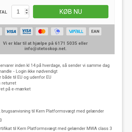
KØB NU
TAL
Vi er klar til at hjælpe på 6171 5035 eller
info@stetoskop.net
.
gervarer inden kl 14 på hverdage, så sender vi samme dag
handle - Login ikke nødvendigt
 både til EU og udenfor EU
returret
eret på e-mærket
 brugsanvisning til Kern Platformsvægt med gelænder
 3
rtifikat til Kern Platformsvægt med gelænder MWA class 3