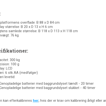
:
platformens overflade: B 88 x D 84 cm
lay størrelse: B 20 x D 13 x H 6 cm
ens samlede størrelse: B 118 x D 113 x H 118 cm
nvægt: 76 kg
ifikationer:
citet: 300 kg
ision: 100 g
lay: LCD
eri: 6 stk AA (medfølger)
eri levetid:
Genopladelige batterier med baggrundslyset tændt - 20 timer
Genopladelige batterier med baggrundslyset slukket - 40 timer
 kan efterkalibreres
her
, hvis der er krav om kalibrering årligt eller a