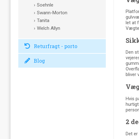
Soehnle
Platfo
Swann-Morton
gulvvæ
Tanita
let at
Welch Allyn
Vægten
Sikk
Returfragt - porto
Den st
vejere
Blog
gummif
Overfl
bliver
Vægt
Hvis p
hurtig
person
2 de
Det er