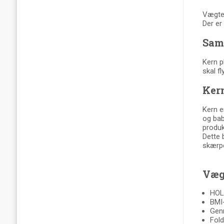
Vægten 
Der er 
Sam
Kern p
skal f
Kern
Kern e
og bab
produk
Dette 
skærpe
Væg
HOL
BMI-
Genn
Fold