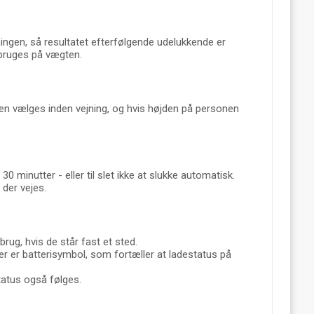
ningen, så resultatet efterfølgende udelukkende er
 bruges på vægten.
n vælges inden vejning, og hvis højden på personen
30 minutter - eller til slet ikke at slukke automatisk.
 der vejes.
rug, hvis de står fast et sted.
er er batterisymbol, som fortæller at ladestatus på
tatus også følges.