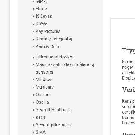
GIMA
Heine
ISOeyes
KaWe
Kay Pictures
Kentaur arbejdstøj
Kern & Sohn
Tryg
Littmann stetoskop
Kerns 
Masimo saturationsmålere og
noget 
sensorer
at fyl
Displa
Mindray
Multicare
Ver
Omron
Kern p
Oscilla
version
Seagull Healthcare
certif
seca
Denne 
bruges
Severo pilleknuser
SIKA
Vægt