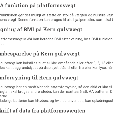
A funktion på platformsvægt
unktionen gør det muligt at sætte en stol på vægten og nulstille vej
ens vægt. Denne funktion kan bruges til alle hjælpemidler, som skal
egning af BMI på Kern gulvvægt
latformsvægt MWA kan beregne BMI efter vejning, hvis BMI funktione
tes.
ømbesparelse på Kern gulvvægt
ulvvægt kan indstilles til at slukke omgående eller efter 3, 5, 15 eller 
es kan baggrundslyset på displayet slås til eller fra eller kun lyse, når
ømforsyning til Kern gulvvægt
gulvvægt har en medfølgende strømforsyning, så den altid er klar til b
ægten skal bruges andre steder, kan der isættes 6 stk AA batterier. D
erne.
adelige batterier kan tilkøbes, og hvis de anvendes, kan opladningss
rift af data fra platformsvægten