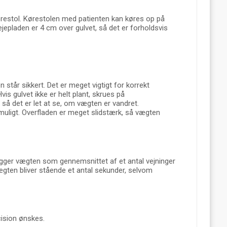
kørestol. Kørestolen med patienten kan køres op på
ejepladen er 4 cm over gulvet, så det er forholdsvis
tår sikkert. Det er meget vigtigt for korrekt
vis gulvet ikke er helt plant, skrues på
å det er let at se, om vægten er vandret.
 muligt. Overfladen er meget slidstærk, så vægten
ægger vægten som gennemsnittet af et antal vejninger
Vægten bliver stående et antal sekunder, selvom
cision ønskes.