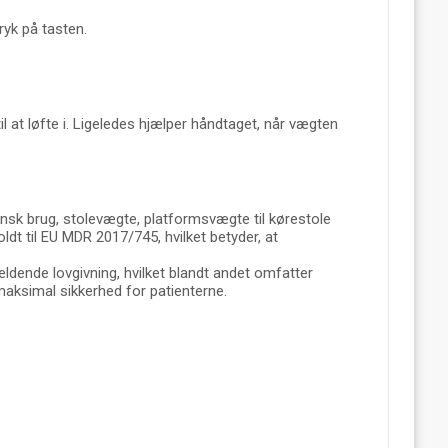
tryk på tasten.
at løfte i. Ligeledes hjælper håndtaget, når vægten
sk brug, stolevægte, platformsvægte til kørestole
dt til EU MDR 2017/745, hvilket betyder, at
ldende lovgivning, hvilket blandt andet omfatter
maksimal sikkerhed for patienterne.