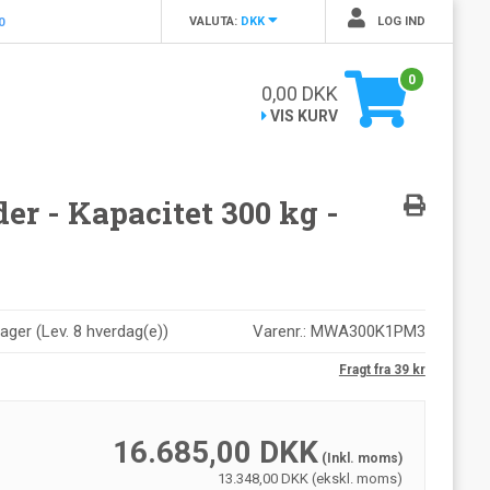
VALUTA:
DKK
LOG IND
0
0
0,00
DKK
VIS KURV
 - Kapacitet 300 kg -
lager
(
Lev. 8 hverdag(e)
)
Varenr.:
MWA300K1PM3
Fragt fra 39 kr
16.685,00
DKK
(Inkl. moms)
13.348,00 DKK (ekskl. moms)