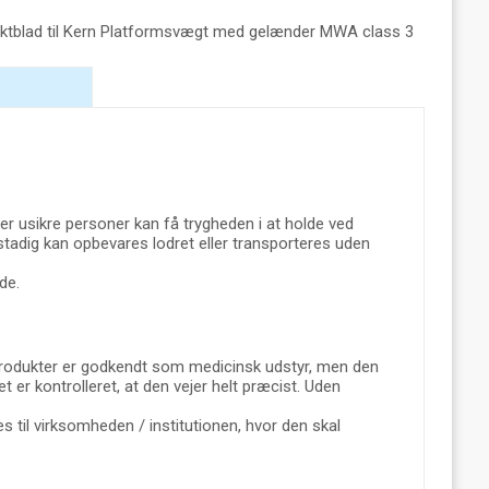
ktblad til Kern Platformsvægt med gelænder MWA class 3
r usikre personer kan få trygheden i at holde ved
tadig kan opbevares lodret eller transporteres uden
de.
rodukter er godkendt som medicinsk udstyr, men den
det er kontrolleret, at den vejer helt præcist. Uden
 til virksomheden / institutionen, hvor den skal