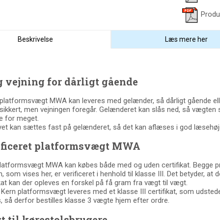
Produ
Beskrivelse
Læs mere her
 vejning for dårligt gående
platformsvægt MWA kan leveres med gelænder, så dårligt gående elle
sikkert, men vejningen foregår. Gelænderet kan slås ned, så vægten s
de for meget.
yet kan sættes fast på gelænderet, så det kan aflæses i god læsehøj
ificeret platformsvægt MWA
latformsvægt MWA kan købes både med og uden certifikat. Begge p
, som vises her, er verificeret i henhold til klasse III. Det betyder, at 
ikat kan der opleves en forskel på få gram fra vægt til vægt.
Kern platformsvægt leveres med et klasse III certifikat, som udstedes
, så derfor bestilles klasse 3 vægte hjem efter ordre.
 til kørestolsbrugere