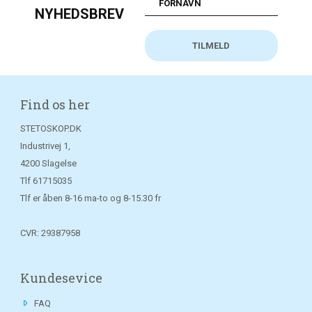
NYHEDSBREV
Find os her
STETOSKOP.DK
Industrivej 1,
4200 Slagelse
Tlf
61715035
Tlf er åben 8-16 ma-to og 8-15.30 fr
CVR: 29387958
Kundesevice
FAQ