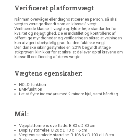
Verificeret platformvægt
Når man overvåger eller diagnosticerer en person, så skal
vægten være godkendt som en klasse 3 vægt.
Verificerede klasse III vægte opfylder høje standarder for
kvalitet og nøjagtighed. De er indstillet og kontrolleret af
offentlige myndigheder og verificeringen sikrer, at vejningen
kun afviger i ubetydelig grad fra den faktiske vægt.
Den danske sikringsstyrelse er i 2019 begyndt at tage
stikprøver i klinikker for at sikre, at de lever op til kravene om
klasse III certificering af deres vægte.
Vægtens egenskaber:
HOLD-funktion
BMI-funktion
Let at flytte indendørs med 2 mindre hjul, samt håndtag
Mål:
Vejeplatformens overflade: B 80 x D 80 cm
Display størrelse: B 20 x D 13 x H 6 cm
Vægtens samlede størrelse: B 106,6 x D 100 x H 8 cm
Stolens egenvægt: 58,9 kg