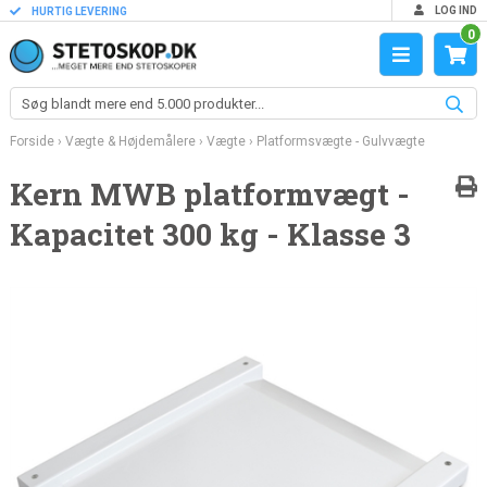
LOG IND
HURTIG LEVERING
0
Forside
›
Vægte & Højdemålere
›
Vægte
›
Platformsvægte - Gulvvægte
Kern MWB platformvægt -
Kapacitet 300 kg - Klasse 3