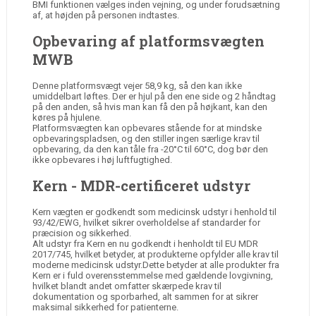
BMI funktionen vælges inden vejning, og under forudsætning
af, at højden på personen indtastes.
Opbevaring af platformsvægten
MWB
Denne platformsvægt vejer 58,9 kg, så den kan ikke
umiddelbart løftes. Der er hjul på den ene side og 2 håndtag
på den anden, så hvis man kan få den på højkant, kan den
køres på hjulene.
Platformsvægten kan opbevares stående for at mindske
opbevaringspladsen, og den stiller ingen særlige krav til
opbevaring, da den kan tåle fra -20°C til 60°C, dog bør den
ikke opbevares i høj luftfugtighed.
Kern - MDR-certificeret udstyr
Kern vægten er godkendt som medicinsk udstyr i henhold til
93/42/EWG, hvilket sikrer overholdelse af standarder for
præcision og sikkerhed.
Alt udstyr fra Kern en nu godkendt i henholdt til EU MDR
2017/745, hvilket betyder, at produkterne opfylder alle krav til
moderne medicinsk udstyr.Dette betyder at alle produkter fra
Kern er i fuld overensstemmelse med gældende lovgivning,
hvilket blandt andet omfatter skærpede krav til
dokumentation og sporbarhed, alt sammen for at sikrer
maksimal sikkerhed for patienterne.