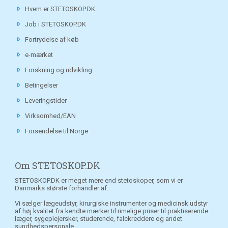
Hvem er STETOSKOP.DK
Job i STETOSKOP.DK
Fortrydelse af køb
e-mærket
Forskning og udvikling
Betingelser
Leveringstider
Virksomhed/EAN
Forsendelse til Norge
Om STETOSKOP.DK
STETOSKOP.DK er meget mere end stetoskoper, som vi er
Danmarks største forhandler af.
Vi sælger lægeudstyr, kirurgiske instrumenter og medicinsk udstyr
af høj kvalitet fra kendte mærker til rimelige priser til praktiserende
læger, sygeplejersker, studerende, falckreddere og andet
sundhedspersonale.