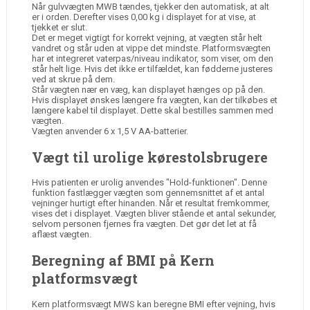
Når gulvvægten MWB tændes, tjekker den automatisk, at alt
er i orden. Derefter vises 0,00 kg i displayet for at vise, at
tjekket er slut.
Det er meget vigtigt for korrekt vejning, at vægten står helt
vandret og står uden at vippe det mindste. Platformsvægten
har et integreret vaterpas/niveau indikator, som viser, om den
står helt lige. Hvis det ikke er tilfældet, kan fødderne justeres
ved at skrue på dem.
Står vægten nær en væg, kan displayet hænges op på den.
Hvis displayet ønskes længere fra vægten, kan der tilkøbes et
længere kabel til displayet. Dette skal bestilles sammen med
vægten.
Vægten anvender 6 x 1,5 V AA-batterier.
Vægt til urolige kørestolsbrugere
Hvis patienten er urolig anvendes "Hold-funktionen". Denne
funktion fastlægger vægten som gennemsnittet af et antal
vejninger hurtigt efter hinanden. Når et resultat fremkommer,
vises det i displayet. Vægten bliver stående et antal sekunder,
selvom personen fjernes fra vægten. Det gør det let at få
aflæst vægten.
Beregning af BMI på Kern
platformsvægt
Kern platformsvægt MWS kan beregne BMI efter vejning, hvis