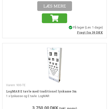
LÆS MERE
På lager
(Lev. 1 dage)
Fragt fra 39
DKK
Varenr. 900-TE
LogMAR E tavle med traditionel lyskasse 3m
1 x lyskasse og E tavle. LogMAR
3.750,00
DKK
(Inkl. moms)