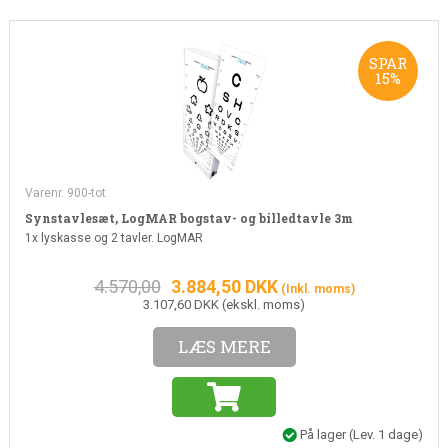
SPAR
15%
Varenr. 900-tot
Synstavlesæt, LogMAR bogstav- og billedtavle 3m
1x lyskasse og 2 tavler. LogMAR
4.570,00
3.884,50
DKK
(Inkl. moms)
3.107,60 DKK (ekskl. moms)
LÆS MERE
På lager
(Lev. 1 dage)