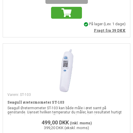
På lager
(Lev. 1 dage)
Fragt fra 39
DKK
Varenr. ST-103
Seagull øretermometer ST-103
Seagull Øretermometer ST-103 kan både måle i øret samt på
genstande. Uanset hvilken temperatur du måler, kan resultatet hurtigt
aflæses i displayet, og en måling tager cirka 1 sekund.
499,00
DKK
(Inkl. moms)
399,20 DKK (ekskl. moms)