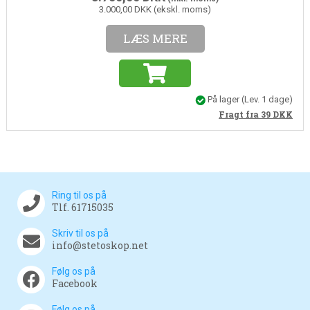
3.000,00 DKK (ekskl. moms)
LÆS MERE
På lager
(Lev. 1 dage)
Fragt fra 39
DKK
Ring til os på
Tlf. 61715035
Skriv til os på
info@stetoskop.net
Følg os på
Facebook
Følg os på