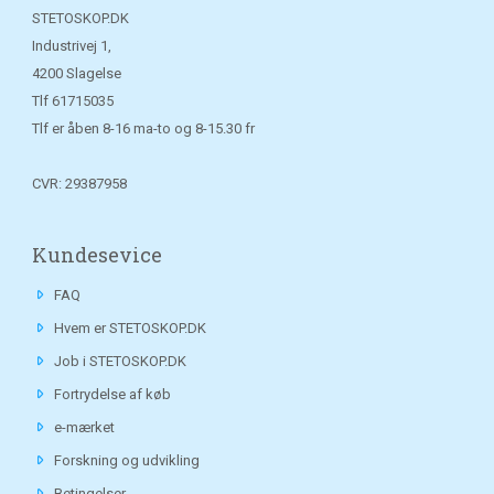
STETOSKOP.DK
Industrivej 1,
4200 Slagelse
Tlf
61715035
Tlf er åben 8-16 ma-to og 8-15.30 fr
CVR: 29387958
Kundesevice
FAQ
Hvem er STETOSKOP.DK
Job i STETOSKOP.DK
Fortrydelse af køb
e-mærket
Forskning og udvikling
Betingelser