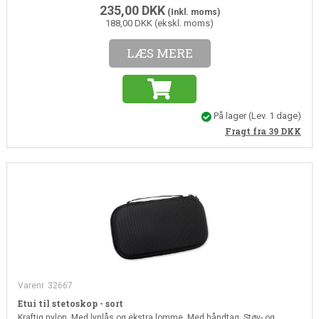
235,00
DKK
(Inkl. moms)
188,00 DKK (ekskl. moms)
LÆS MERE
På lager
(Lev. 1 dage)
Fragt fra 39
DKK
Varenr. 32667
Etui til stetoskop - sort
Kraftig nylon. Med lynlås og ekstra lomme. Med håndtag. Støv- og