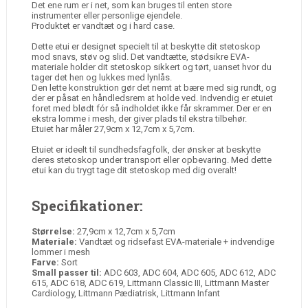
Det ene rum er i net, som kan bruges til enten store
instrumenter eller personlige ejendele.
Produktet er vandtæt og i hard case.
Dette etui er designet specielt til at beskytte dit stetoskop
mod snavs, støv og slid. Det vandtætte, stødsikre EVA-
materiale holder dit stetoskop sikkert og tørt, uanset hvor du
tager det hen og lukkes med lynlås.
Den lette konstruktion gør det nemt at bære med sig rundt, og
der er påsat en håndledsrem at holde ved. Indvendig er etuiet
foret med blødt fór så indholdet ikke får skrammer. Der er en
ekstra lomme i mesh, der giver plads til ekstra tilbehør.
Etuiet har måler 27,9cm x 12,7cm x 5,7cm.
Etuiet er ideelt til sundhedsfagfolk, der ønsker at beskytte
deres stetoskop under transport eller opbevaring. Med dette
etui kan du trygt tage dit stetoskop med dig overalt!
Specifikationer:
Størrelse:
27,9cm x 12,7cm x 5,7cm
Materiale:
Vandtæt og ridsefast EVA-materiale + indvendige
lommer i mesh
Farve:
Sort
Small passer til:
ADC 603, ADC 604, ADC 605, ADC 612, ADC
615, ADC 618, ADC 619, Littmann Classic III, Littmann Master
Cardiology, Littmann Pædiatrisk, Littmann Infant