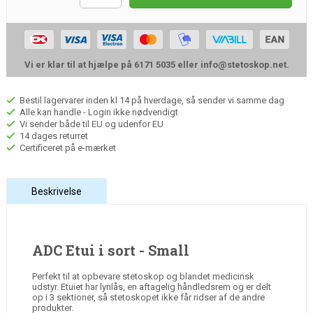
Vi er klar til at hjælpe på 6171 5035 eller
info@stetoskop.net
.
Bestil lagervarer inden kl 14 på hverdage, så sender vi samme dag
Alle kan handle - Login ikke nødvendigt
Vi sender både til EU og udenfor EU
14 dages returret
Certificeret på e-mærket
Beskrivelse
ADC Etui i sort - Small
Perfekt til at opbevare stetoskop og blandet medicinsk
udstyr. Etuiet har lynlås, en aftagelig håndledsrem og er delt
op i 3 sektioner, så stetoskopet ikke får ridser af de andre
produkter.