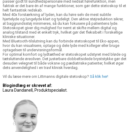
passer godt til sundhedspersonale med nedsat hørefunktion, men
faktisk er det bare én af mange funktioner, som gør dette stetoskop til et
helt fantastisk redskab.
Med 40x forstærkning af lyden, kan du høre selv de mest subtile
hjertelyde og lungelyde klart og tydeligt. Den aktive støjreduktion sikrer,
at baggrundsstøj minimeres, så du kan fokusere på patientens lyde.
Stetoskopet giver dig mulighed for nemt at skifte mellem digital og
analog tilstand med et enkelt tryk, hvilket gør det fleksibelt i forskellige
kliniske situationer.
Med Bluetooth-tilslutning kan du forbinde stetoskopet til Eko-appen,
hvor du kan visualisere, optage og dele lyde med kolleger eller bruge
optagelsen til undervisningsformål.
For optimal komfort og lydtæthed er stetoskopet udstyret med bløde og
tætsluttende øreoliven. Det justerbare dobbeltsidede bryststykke gør det
desuden velegnet til både voksne og pædiatriske patienter, hvilket øger
dets anvendelighed i en travl klinisk hverdag.
Vil du læse mere om Littmanns digitale stetoskop?
Så klik her!
Blogindlæg er skrevet af:
Laura Dandanell, Produktspecialist.