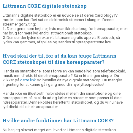
Littmann CORE digitale stetoskop
Littmanns digitale stetoskop er en udvidelse af deres Cardiology IV
model, som har fået sat en elektronisk streamer i slangen. Denne
streamer gør 2 ting:
1.
Den agerer som højtaler, hvis man ikke har brug for høreapparater, men
har brug for mere lyd end til at traditionelt stetoskop.
2
. Den sender lyden direkte via Littmanns gratis app via Bluetooth, så
lyden kan gemmes, afspilles og sendes til høreapparaterne live.
Hvad skal der til, for at du kan bruge Littmann
CORE stetoskopet til dine høreapparater?
Har du en smartphone, som i forvejen kan sende lyd som telefonopkald,
musik mm direkte til dine høreapparater? Så er løsningen simpel: Du
klikker på
dette link
og bestiller dit nye digitale stetoskop. Du mangler
ingenting for at kunne gå i gang med din nye lytteoplevelse!
Har du ikke en Bluetooth forbindelse mellem din smartphone og dine
høreapparater, så skal du ud og købe en streamer som passer til dine
høreapparater. Denne kobles herefter til stetoskopet, og du vil nu have
lyd direkte til dine høreapparater.
Hvilke andre funktioner har Littmann CORE?
Nu har jeg skrevet meget om, hvorfor Littmanns digitale stetoskop