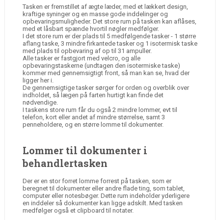
Tasken er fremstillet af ægte læder, med et lækkert design,
kraftige syninger og en masse gode inddelinger og
opbevaringsmuligheder. Det store rum på tasken kan aflåses,
med et låsbart spænde hvortil nøgler medfølger.
I det store rum er der plads til 5 medfølgende tasker - 1 større
aflang taske, 3 mindre firkantede tasker og 1 isotermisk taske
med plads til opbevaring af op til 31 ampuller.
Alle tasker er fastgjort med velcro, og alle
opbevaringstaskerne (undtagen den isotermiske taske)
kommer med gennemsigtigt front, så man kan se, hvad der
ligger her i.
De gennemsigtige tasker sørger for orden og overblik over
indholdet, så lægen på farten hurtigt kan finde det
nødvendige.
I taskens store rum får du også 2 mindre lommer, evt til
telefon, kort eller andet af mindre størrelse, samt 3
penneholdere, og en større lomme til dokumenter.
Lommer til dokumenter i
behandlertasken
Der er en stor forret lomme forrest på tasken, som er
beregnet til dokumenter eller andre flade ting, som tablet,
computer eller notesbøger. Dette rum indeholder yderligere
en inddeler så dokumenter kan ligge adskilt. Med tasken
medfølger også et clipboard til notater.