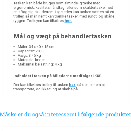
Tasken kan både bruges som almindelig taske med
ergonomisk, kvalitets håndtag, eller som skuldertaske med
en aftagelig skulderrem. Ligeledes kan tasken sættes på en
trolley, så man nemt kan trække tasken med rundt, og skåne
ryggen. Trolleyen kan tilkøbes
her.
Mål og vægt på behandlertasken
Måler: 34 x 40 x 15 cm
Kapacitet: 20,1 L
Vægt: 3,45 kg
Materiale: læder
Maksimal belastning: 4 kg
Indholdet i tasken på billederne medfølger IKKE.
Der kan tilkøbes trolley til tasken
her
, så den er nem at
transportere, og ikke tung at slæbe på.
Måske er du også interesseret i følgende produkte