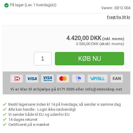
På lager
(
Lev. 1 hverdag(e)
)
Varenr.:
EB12.004
Fragt fra 39 kr
4.420,00
DKK
(Inkl. moms)
3.536,00 DKK (ekskl. moms)
KØB NU
Vi er klar til at hjælpe på 6171 5035 eller
info@stetoskop.net
.
Bestil lagervarer inden kl 14 på hverdage, så sender vi samme dag
Alle kan handle - Login ikke nødvendigt
Vi sender både til EU og udenfor EU
14 dages returret
Certificeret på e-mærket