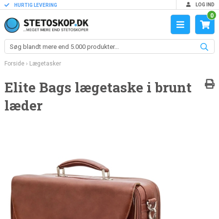
LOG IND
HURTIG LEVERING
0
Forside
›
Lægetasker
Elite Bags lægetaske i brunt
læder