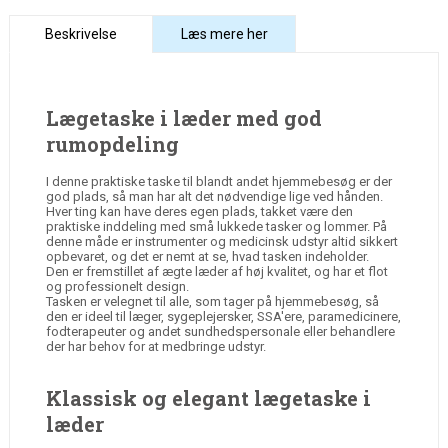
Beskrivelse
Læs mere her
Lægetaske i læder med god
rumopdeling
I denne praktiske taske til blandt andet hjemmebesøg er der
god plads, så man har alt det nødvendige lige ved hånden.
Hver ting kan have deres egen plads, takket være den
praktiske inddeling med små lukkede tasker og lommer. På
denne måde er instrumenter og medicinsk udstyr altid sikkert
opbevaret, og det er nemt at se, hvad tasken indeholder.
Den er fremstillet af ægte læder af høj kvalitet, og har et flot
og professionelt design.
Tasken er velegnet til alle, som tager på hjemmebesøg, så
den er ideel til læger, sygeplejersker, SSA'ere, paramedicinere,
fodterapeuter og andet sundhedspersonale eller behandlere
der har behov for at medbringe udstyr.
Klassisk og elegant lægetaske i
læder