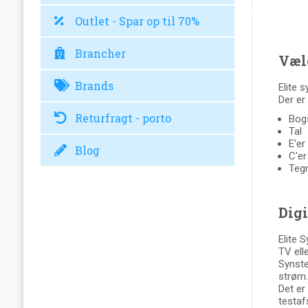
Outlet - Spar op til 70%
Brancher
Vælg
Brands
Elite 
Der er
Returfragt - porto
Bog
Tal
E'er
Blog
C'er
Tegn
Digi
Elite 
TV ell
Synste
strøm.
Det er
testaf