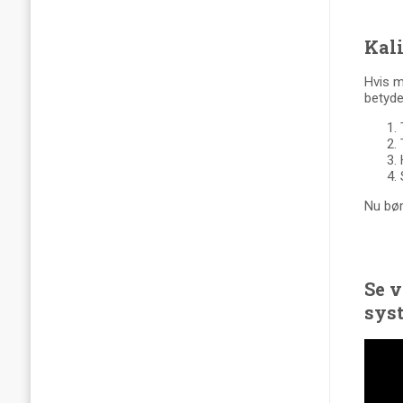
Kali
Hvis m
betyde
Nu bør
Se v
sys