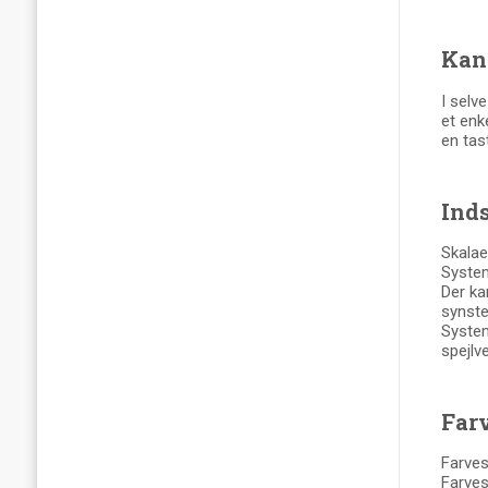
Kan
I selv
et enk
en tas
Inds
Skalae
System
Der ka
synste
System
spejlve
Far
Farves
Farves