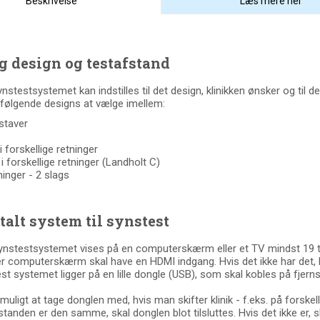
Beskrivelse
Læs mere her
 design og testafstand
synstestsystemet kan indstilles til det design, klinikken ønsker og til 
 følgende designs at vælge imellem:
staver
 i forskellige retninger
 i forskellige retninger (Landholt C)
inger - 2 slags
talt system til synstest
Synstestsystemet vises på en computerskærm eller et TV mindst 19
er computerskærm skal have
en HDMI indgang. Hvis det ikke har det
st systemet ligger på en lille dongle (USB), som skal kobles på fjer
 muligt at tage donglen med, hvis man skifter klinik - f.eks. på fors
standen er den samme, skal donglen blot tilsluttes. Hvis det ikke er