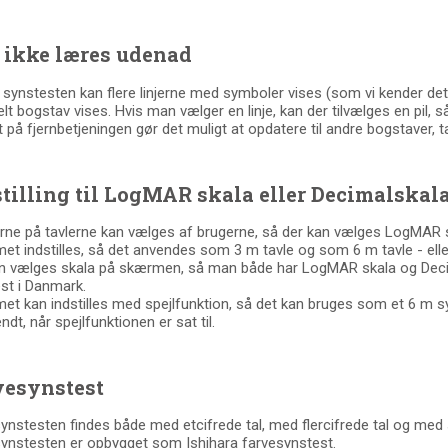
 ikke læres udenad
e synstesten kan flere linjerne med symboler vises (som vi kender det)
elt bogstav vises. Hvis man vælger en linje, kan der tilvælges en pil, så
t på fjernbetjeningen gør det muligt at opdatere til andre bogstaver, 
tilling til LogMAR skala eller Decimalskal
rne på tavlerne kan vælges af brugerne, så der kan vælges LogMAR sk
et indstilles, så det anvendes som 3 m tavle og som 6 m tavle - ell
n vælges skala på skærmen, så man både har LogMAR skala og Decimal
st i Danmark.
et kan indstilles med spejlfunktion, så det kan bruges som et 6 m sy
ndt, når spejlfunktionen er sat til.
vesynstest
ynstesten findes både med etcifrede tal, med flercifrede tal og med s
ynstesten er opbygget som Ishihara farvesynstest.