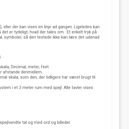
, eller der kan vises en linje ad gangen. Ligeledes kan
 det er tydeligt, hvad der tales om. Et enkelt tryk på
tal, symboler, så den testede ikke kan lære det udenad.
a
ala, Decimal, meter, feet.
er afstande derimellem.
 skala, som den, der tidligere har været brugt til
stem i et 3 meter rum med spejl. Alle tavler vises
pejlvendte tal og med ord og billeder.