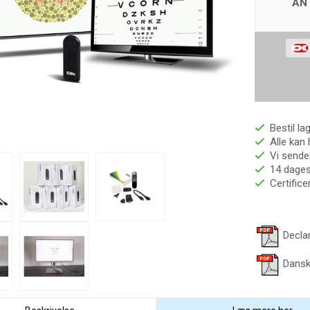
AN
Bestil la
Alle kan 
Vi sender
14 dages 
Certific
Decla
Dansk