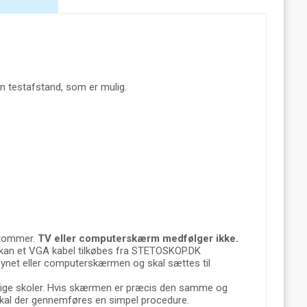
den testafstand, som er mulig.
 tommer.
TV eller computerskærm medfølger ikke.
, kan et VGA kabel tilkøbes fra STETOSKOP.DK
nsynet eller computerskærmen og skal sættes til
kellige skoler. Hvis skærmen er præcis den samme og
, skal der gennemføres en simpel procedure.