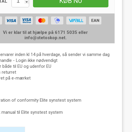
KØB NU
TAL
Vi er klar til at hjælpe på 6171 5035 eller
info@stetoskop.net
.
gervarer inden kl 14 på hverdage, så sender vi samme dag
handle - Login ikke nødvendigt
 både til EU og udenfor EU
returret
eret på e-mærket
ration of conformity Elite synstest system
 manual til Elite synstest system