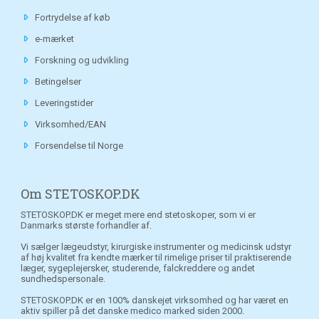
Fortrydelse af køb
e-mærket
Forskning og udvikling
Betingelser
Leveringstider
Virksomhed/EAN
Forsendelse til Norge
Om STETOSKOP.DK
STETOSKOP.DK er meget mere end stetoskoper, som vi er
Danmarks største forhandler af.
Vi sælger lægeudstyr, kirurgiske instrumenter og medicinsk udstyr
af høj kvalitet fra kendte mærker til rimelige priser til praktiserende
læger, sygeplejersker, studerende, falckreddere og andet
sundhedspersonale.
STETOSKOP.DK er en 100% danskejet virksomhed og har været en
aktiv spiller på det danske medico marked siden 2000.