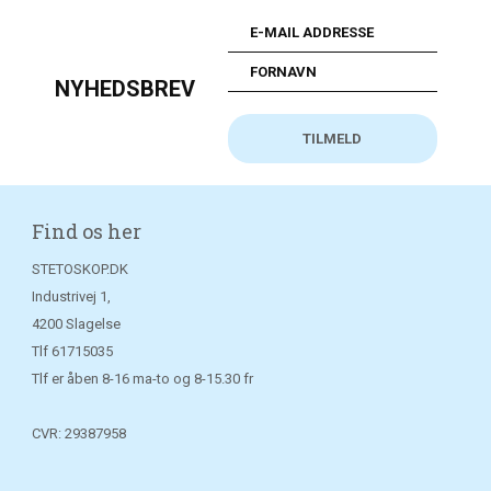
NYHEDSBREV
Find os her
STETOSKOP.DK
Industrivej 1,
4200 Slagelse
Tlf
61715035
Tlf er åben 8-16 ma-to og 8-15.30 fr
CVR: 29387958