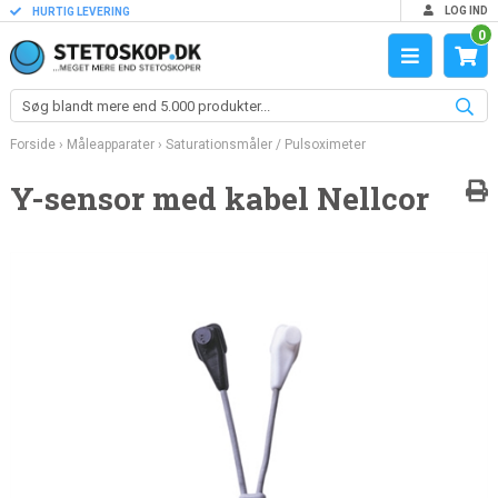
LOG IND
HURTIG LEVERING
0
Forside
›
Måleapparater
›
Saturationsmåler / Pulsoximeter
Y-sensor med kabel Nellcor