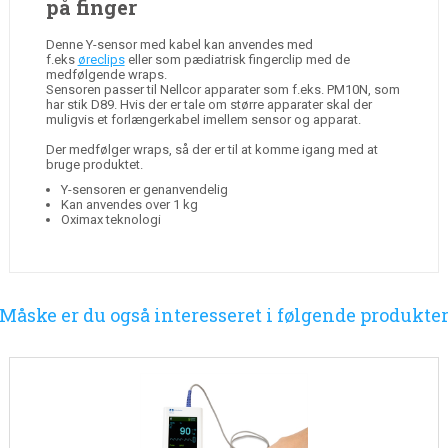
på finger
Denne Y-sensor med kabel kan anvendes med
f.eks
øreclips
eller som pædiatrisk fingerclip med de
medfølgende wraps.
Sensoren passer til Nellcor apparater som f.eks. PM10N, som
har stik D89. Hvis der er tale om større apparater skal der
muligvis et forlængerkabel imellem sensor og apparat.
Der medfølger wraps, så der er til at komme igang med at
bruge produktet.
Y-sensoren er genanvendelig
Kan anvendes over 1 kg
Oximax teknologi
Måske er du også interesseret i følgende produkte