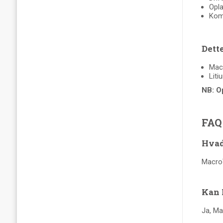
Opla
Komp
Dett
Mac
Liti
NB: O
FAQ
Hvad
MacroVi
Kan 
Ja, Ma