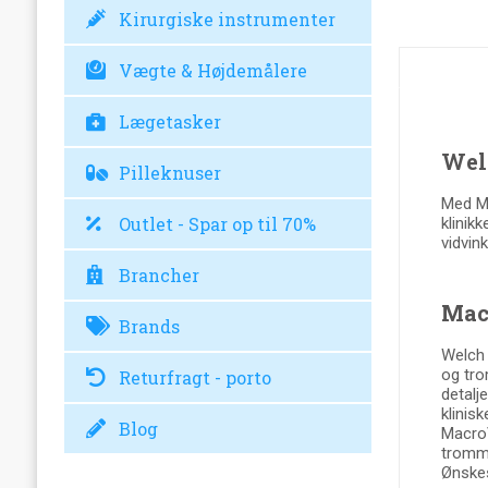
Kirurgiske instrumenter
Vægte & Højdemålere
Lægetasker
Wel
Pilleknuser
Med Ma
Outlet - Spar op til 70%
klinik
vidvin
Brancher
Macr
Brands
Welch 
og tro
Returfragt - porto
detalj
klinis
Blog
MacroV
tromme
Ønskes