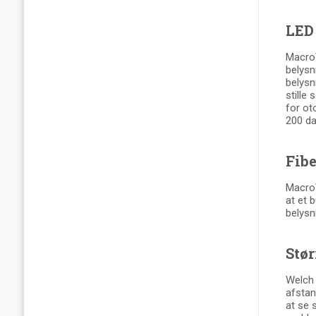
LED
MacroV
belysn
belysn
stille
for ot
200 da
Fib
MacroV
at et 
belysn
Stør
Welch 
afstan
at se 