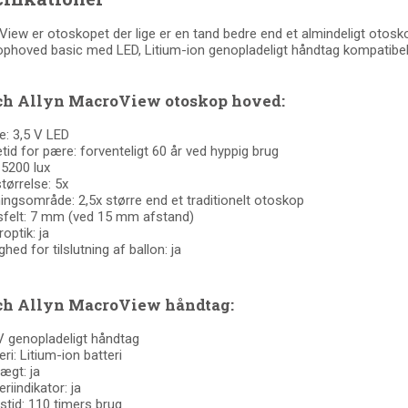
iew er otoskopet der lige er en tand bedre end et almindeligt otosk
phoved basic med LED, Litium-ion genopladeligt håndtag kompatibel
h Allyn MacroView otoskop hoved:
: 3,5 V LED
tid for pære: forventeligt 60 år ved hyppig brug
 5200 lux
tørrelse: 5x
ingsområde: 2,5x større end et traditionelt otoskop
sfelt: 7 mm (ved 15 mm afstand)
roptik: ja
ghed for tilslutning af ballon: ja
h Allyn MacroView håndtag:
V genopladeligt håndtag
eri: Litium-ion batteri
ægt: ja
eriindikator: ja
tstid: 110 timers brug