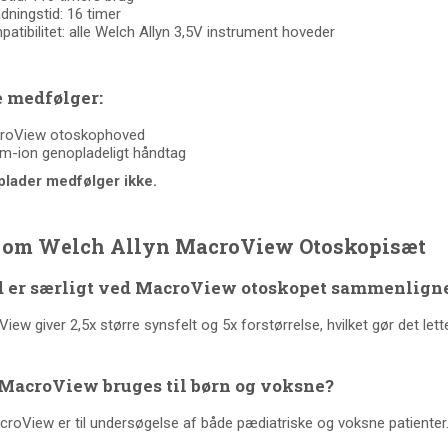
dningstid: 16 timer
atibilitet: alle Welch Allyn 3,5V instrument hoveder
e medfølger:
roView otoskophoved
um-ion genopladeligt håndtag
plader medfølger ikke.
 om Welch Allyn MacroView Otoskopisæt
 er særligt ved MacroView otoskopet sammenlignet
ew giver 2,5x større synsfelt og 5x forstørrelse, hvilket gør det letter
MacroView bruges til børn og voksne?
croView er til undersøgelse af både pædiatriske og voksne patienter