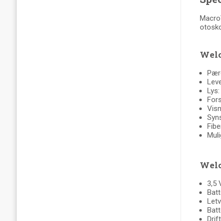
MacroV
otosko
Welc
Pære
Leve
Lys:
Fors
Visn
Syn
Fibe
Muli
Welc
3,5 
Batt
Letv
Batt
Drif