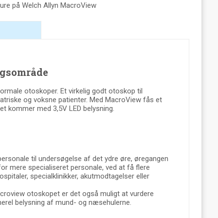
ure på Welch Allyn MacroView
ngsområde
rmale otoskoper. Et virkelig godt otoskop til
diatriske og voksne patienter. Med MacroView fås et
ttet kommer med 3,5V LED belysning.
ersonale til undersøgelse af det ydre øre, øregangen
or mere specialiseret personale, ved at få flere
italer, specialklinikker, akutmodtagelser eller
croview otoskopet er det også muligt at vurdere
 generel belysning af mund- og næsehulerne.