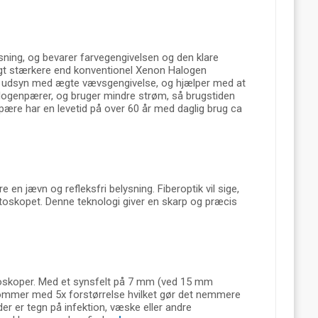
ning, og bevarer farvegengivelsen og den klare
tligt stærkere end konventionel Xenon Halogen
lart udsyn med ægte vævsgengivelse, og hjælper med at
logenpærer, og bruger mindre strøm, så brugstiden
pære har en levetid på over 60 år med daglig brug ca
e en jævn og refleksfri belysning. Fiberoptik vil sige,
 otoskopet. Denne teknologi giver en skarp og præcis
toskoper. Med et synsfelt på 7 mm (ved 15 mm
 kommer med 5x forstørrelse hvilket gør det nemmere
er er tegn på infektion, væske eller andre