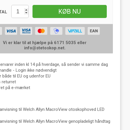
KØB NU
TAL
Vi er klar til at hjælpe på 6171 5035 eller
info@stetoskop.net
.
gervarer inden kl 14 på hverdage, så sender vi samme dag
handle - Login ikke nødvendigt
 både til EU og udenfor EU
returret
eret på e-mærket
anvisning til Welch Allyn MacroView otoskophoved LED
anvisning til Welch Allyn MacroView genopladeligt håndtag