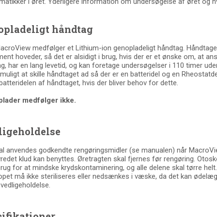
matikker i øret. Yderligere information om undersøgelse af øret og 
opladeligt håndtag
croView medfølger et Lithium-ion genopladeligt håndtag. Håndtaget 
ment hoveder, så det er alsidigt i brug, hvis der er et ønske om, at a
g, har en lang levetid, og kan foretage undersøgelser i 110 timer ud
 muligt at skille håndtaget ad så der er en batteridel og en Rheostatdel
 batteridelen af håndtaget, hvis der bliver behov for dette.
plader medfølger ikke.
ligeholdelse
al anvendes godkendte rengøringsmidler (se manualen) når MacroVie
redet klud kan benyttes. Øretragten skal fjernes før rengøring. Otos
brug for at mindske krydskontaminering, og alle delene skal tørre helt
pet må ikke steriliseres eller nedsænkes i væske, da det kan ødelæ
vedligeholdelse.
ifikationer