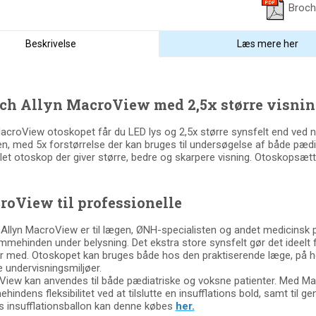
Broch
Beskrivelse
Læs mere her
ch Allyn MacroView med 2,5x større visni
croView otoskopet får du LED lys og 2,5x større synsfelt end ved no
ken, med 5x forstørrelse der kan bruges til undersøgelse af både pæ
klet otoskop der giver større, bedre og skarpere visning. Otoskopsæ
oView til professionelle
Allyn MacroView er til lægen, ØNH-specialisten og andet medicinsk p
mmehinden under belysning. Det ekstra store synsfelt gør det ideelt f
er med. Otoskopet kan bruges både hos den praktiserende læge, på hosp
ke undervisningsmiljøer.
iew kan anvendes til både pædiatriske og voksne patienter. Med Ma
hindens fleksibilitet ved at tilslutte en insufflations bold, samt til
 insufflationsballon kan denne købes
her.