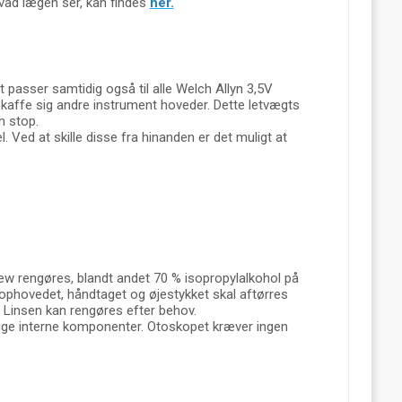
hvad lægen ser, kan findes
her.
passer samtidig også til alle Welch Allyn 3,5V
nskaffe sig andre instrument hoveder. Dette letvægts
en stop.
. Ved at skille disse fra hinanden er det muligt at
w rengøres, blandt andet 70 % isopropylalkohol på
kophovedet, håndtaget og øjestykket skal aftørres
. Linsen kan rengøres efter behov.
gge interne komponenter. Otoskopet kræver ingen