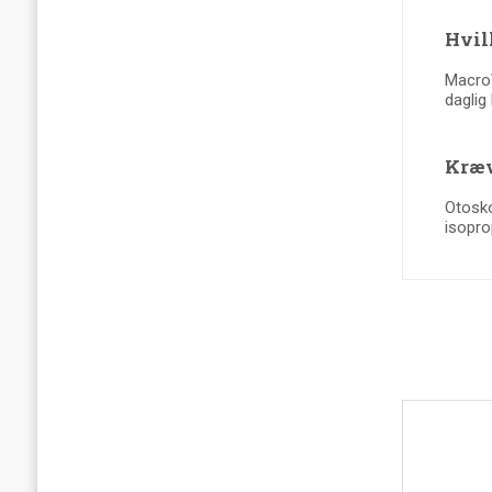
Hvil
MacroV
daglig 
Kræv
Otosko
isopro