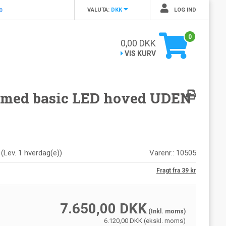
VALUTA:
DKK
LOG IND
0
0
0,00
DKK
VIS KURV
 med basic LED hoved UDEN
r
(
Lev. 1 hverdag(e)
)
Varenr.:
10505
Fragt fra 39 kr
7.650,00
DKK
(Inkl. moms)
6.120,00 DKK (ekskl. moms)