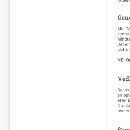
proble
Gen
Med Ma
instru
håndta
Det er
skifte
NB: O
Ved
Der sk
en opv
efter 
Otosko
anden 
Spec