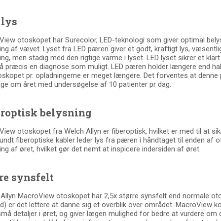
 lys
iew otoskopet har Surecolor, LED-teknologi som giver optimal belys
ing af vævet. Lyset fra LED pæren giver et godt, kraftigt lys, væsen
ing, men stadig med den rigtige varme i lyset. LED lyset sikrer et k
 så præcis en diagnose som muligt. LED pæren holder længere end ha
oskopet pr. opladningerne er meget længere. Det forventes at denne 
ge om året med undersøgelse af 10 patienter pr dag.
eroptisk belysning
iew otoskopet fra Welch Allyn er fiberoptisk, hvilket er med til at sikr
bundt fiberoptiske kabler leder lys fra pæren i håndtaget til enden af
ing af øret, hvilket gør det nemt at inspicere indersiden af øret.
re synsfelt
Allyn MacroView otoskopet har 2,5x større synsfelt end normale o
d) er det lettere at danne sig et overblik over området. MacroView
små detaljer i øret, og giver lægen mulighed for bedre at vurdere om d