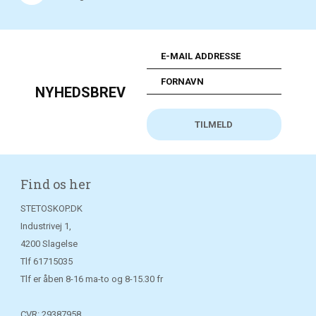
NYHEDSBREV
Find os her
STETOSKOP.DK
Industrivej 1,
4200 Slagelse
Tlf
61715035
Tlf er åben 8-16 ma-to og 8-15.30 fr
CVR: 29387958