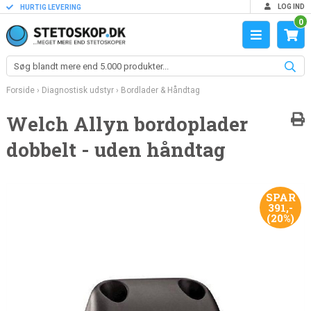
LOG IND
HURTIG LEVERING
0
Forside
›
Diagnostisk udstyr
›
Bordlader & Håndtag
Welch Allyn bordoplader
dobbelt - uden håndtag
SPAR
391,-
(20%)