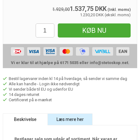
1.537,75
DKK
1.929,00
(Inkl. moms)
1.230,20 DKK (ekskl. moms)
KØB NU
Vi er klar til at hjælpe på 6171 5035 eller
info@stetoskop.net
.
Bestil lagervarer inden kl 14 på hverdage, så sender vi samme dag
Alle kan handle - Login ikke nødvendigt
Vi sender både til EU og udenfor EU
14 dages returret
Certificeret på e-mærket
Beskrivelse
Læs mere her
Restlager salg som udgår af sortiment. Når varen er