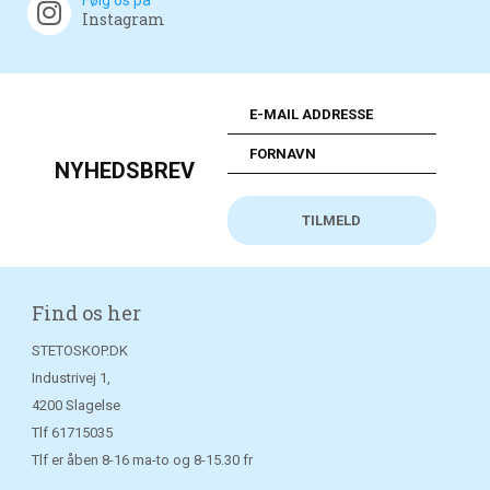
Følg os på
Instagram
NYHEDSBREV
Find os her
STETOSKOP.DK
Industrivej 1,
4200 Slagelse
Tlf
61715035
Tlf er åben 8-16 ma-to og 8-15.30 fr