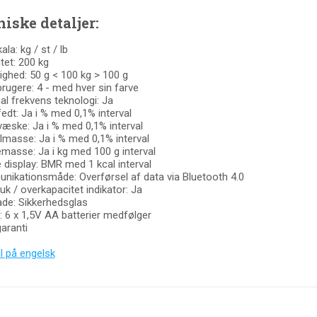
iske detaljer:
la: kg / st / lb
tet: 200 kg
ighed: 50 g < 100 kg > 100 g
brugere: 4 - med hver sin farve
al frekvens teknologi: Ja
edt: Ja i % med 0,1% interval
æske: Ja i % med 0,1% interval
masse: Ja i % med 0,1% interval
masse: Ja i kg med 100 g interval
e display: BMR med 1 kcal interval
ikationsmåde: Overførsel af data via Bluetooth 4.0
uk / overkapacitet indikator: Ja
ade: Sikkerhedsglas
i: 6 x 1,5V AA batterier medfølger
garanti
 på engelsk