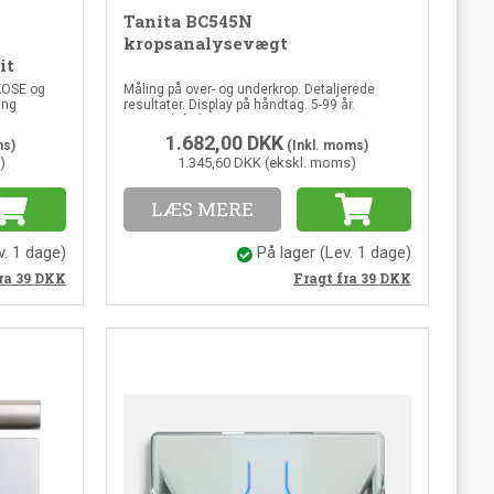
Tanita BC545N
g
kropsanalysevægt
it
KOSE og
Måling på over- og underkrop. Detaljerede
ing
resultater. Display på håndtag. 5-99 år.
Visceralt fedt
1.682,00
DKK
ms)
(Inkl. moms)
)
1.345,60 DKK (ekskl. moms)
LÆS MERE
v. 1 dage)
På lager
(Lev. 1 dage)
ra 39
DKK
Fragt fra 39
DKK