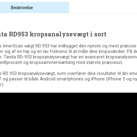
Beskrivelse
ita RD953 kropsanalysevægt i sort
s InnerScan vægt RD 953 har indbygget den nyeste og mest præcise 
er sig af en høj og en lav frekvens til at måle dine kropsværdier. 
r. Tanita RD-953 kropsanalysevægt har en avanceret kropsanalyse
fedtprocent og kropssammensætning med største præcision.
s RD 953 kropsanalysevægt, som overfører dine resultater til din 
og passer til både Android smartphones og iPhone (iPhone 5 og nye
r).