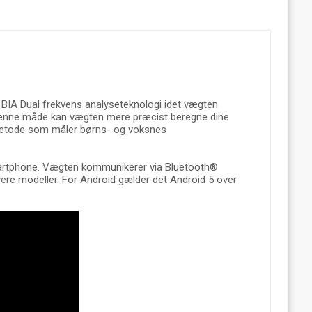
BIA Dual frekvens analyseteknologi idet vægten
På denne måde kan vægten mere præcist beregne dine
metode som måler børns- og voksnes
smartphone. Vægten kommunikerer via Bluetooth®
re modeller. For Android gælder det Android 5 over