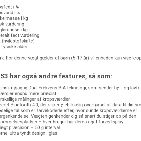
psfedt i %
psvand i %
kelmasse i kg
isk vurdering
glemasse i kg
ceralt fedt vurdering
 (hvilestofskifte)
 fysiske alder
: For denne vægt gælder at børn (5-17 år) vil enheden kun vise kro
53 har også andre features, så som:
cinsk nøjagtig Dual Frekvens BIA teknologi, som sender høj- og lavfr
ærdier endnu mere præcist
orskellige målinger af kropsværdier
reret Bluetooth 4.0, der sikrer øjeblikkelig overførsel af data til din 
æselige tal som er farvekodede efter, hvor sunde kropsværdierne er
ergenkendelse; Vægten genkender dig så snart du stiger op på den
kommelsespladser – hver bruger har deres eget farvedisplay
vægt præcision – 50 g interval
rne, ultra tyndt design i glas