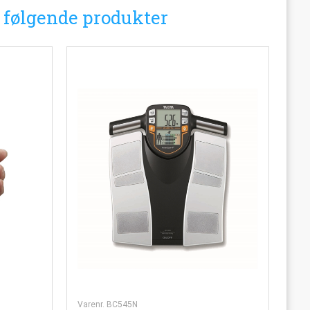
i følgende produkter
Varenr. BC545N