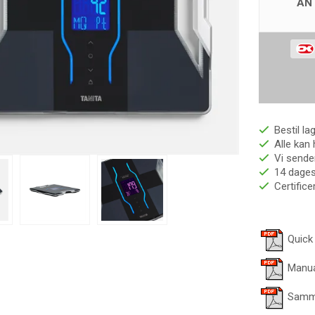
AN
Bestil la
Alle kan 
Vi sender
14 dages 
Certific
Quick
Manua
Samme