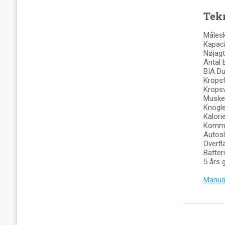
Tekn
Måleska
Kapaci
Nøjagt
Antal 
BIA Du
Kropsf
Kropsv
Muskel
Knogle
Kalori
Kommun
Autosl
Overfl
Batter
5 års 
Manual