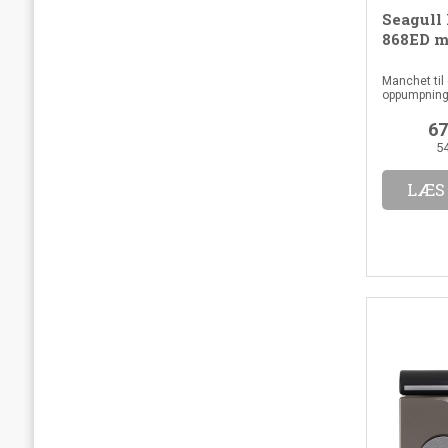
Seagull
868ED m
Manchet til
oppumpning. 
67
5
LÆS