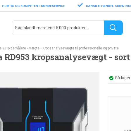
HURTIG OG KOMPETENT KUNDESERVICE
DANSK E-HANDEL SIDEN 200
e & Højdemålere
›
Vægte
›
Kropsanalysevægte til professionelle og private
a RD953 kropsanalysevægt - sort
På lage