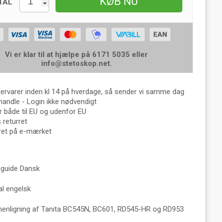
KØB NU
TAL
Vi er klar til at hjælpe på 6171 5035 eller
info@stetoskop.net
.
gervarer inden kl 14 på hverdage, så sender vi samme dag
handle - Login ikke nødvendigt
 både til EU og udenfor EU
returret
eret på e-mærket
 guide Dansk
l engelsk
nligning af Tanita BC545N, BC601, RD545-HR og RD953