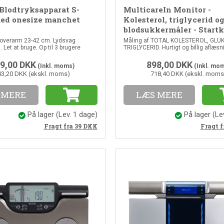
 Blodtryksapparat S-
MulticareIn Monitor -
ed onesize manchet
Kolesterol, triglycerid o
blodsukkermåler - Startk
 overarm 23-42 cm. Lydsvag
Måling af TOTAL KOLESTEROL, GLU
Let at bruge. Op til 3 brugere
TRIGLYCERID. Hurtigt og billig aflæsn
9,00
DKK
898,00
DKK
(Inkl. moms)
(Inkl. mo
43,20 DKK (ekskl. moms)
718,40 DKK (ekskl. moms
 MERE
LÆS MERE
På lager
(Lev. 1 dage)
På lager
(Le
Fragt fra 39
DKK
Fragt f