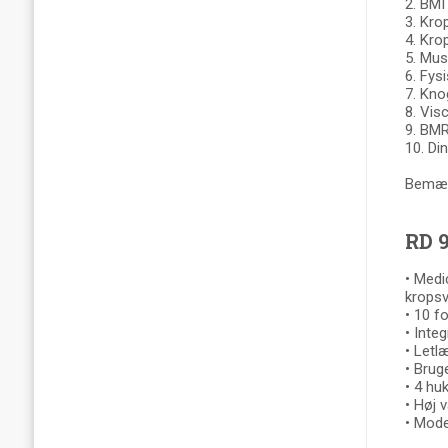
2. BMI
3. Kro
4. Kro
5. Mus
6. Fys
7. Kno
8. Vis
9. BMR
10. Din
Bemærk
RD 9
• Medi
kropsv
• 10 f
• Integ
• Letl
• Brug
• 4 hu
• Høj 
• Mode