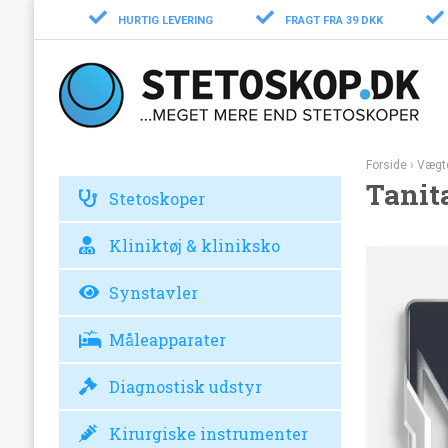
HURTIG LEVERING
FRAGT FRA 39 DKK
Forside
›
Vægt
Tanit
Stetoskoper
Kliniktøj & kliniksko
Synstavler
Måleapparater
Diagnostisk udstyr
Kirurgiske instrumenter