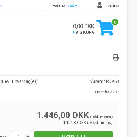
VALUTA:
DKK
LOG IND
0
0
0,00
DKK
VIS KURV
r
(
Lev. 1 hverdag(e)
)
Varenr.:
RD953
Fragt fra 39 kr
1.446,00
DKK
(Inkl. moms)
1.156,80 DKK (ekskl. moms)