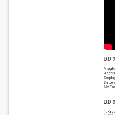
RD 9
Vægten
Androi
Displa
Dette 
My Tan
RD 9
1. Kr