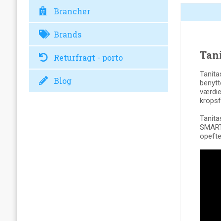
Brancher
Brands
Tan
Returfragt - porto
Tanita
Blog
benytt
værdie
krops
Tanita
SMART 
opefte