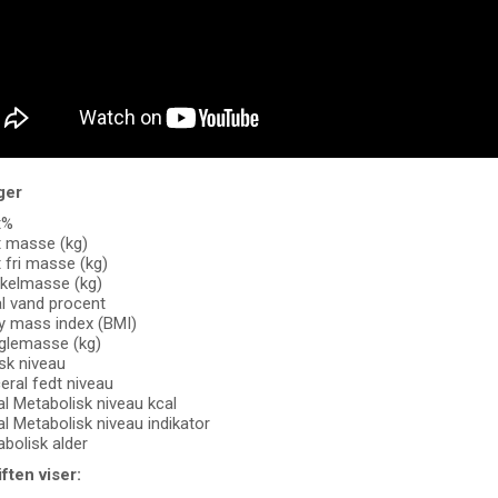
ger
t%
t masse (kg)
 fri masse (kg)
kelmasse (kg)
l vand procent
y mass index (BMI)
glemasse (kg)
sk niveau
eral fedt niveau
l Metabolisk niveau kcal
l Metabolisk niveau indikator
bolisk alder
ften viser: