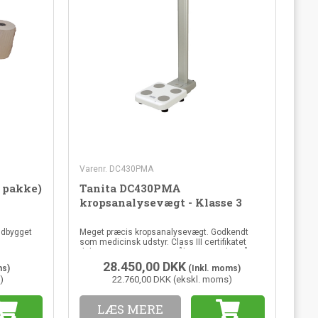
Varenr. DC430PMA
k pakke)
Tanita DC430PMA
kropsanalysevægt - Klasse 3
indbygget
Meget præcis kropsanalysevægt. Godkendt
som medicinsk udstyr. Class III certifikatet
dokumenterer præcise målinger. Display på
stander
28.450,00
DKK
ms)
(Inkl. moms)
)
22.760,00 DKK (ekskl. moms)
LÆS MERE