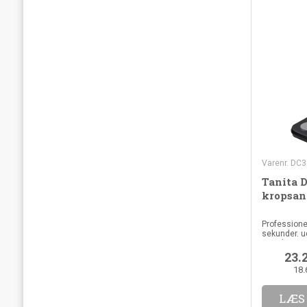
Varenr. DC
Tanita 
kropsan
Professione
sekunder. ud
stander
23.
18.
LÆS