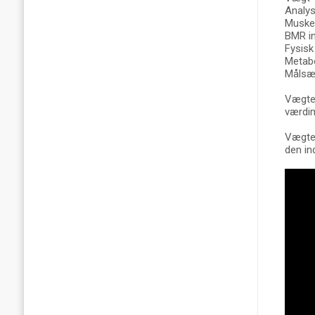
Analys
Muskel
BMR in
Fysisk
Metabo
Målsæt
Vægten
værdim
Vægten
den in