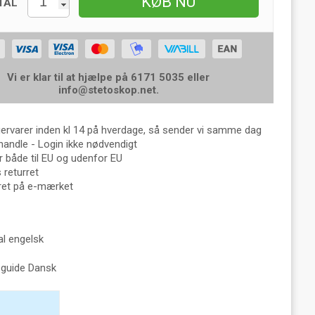
KØB NU
TAL
Vi er klar til at hjælpe på 6171 5035 eller
info@stetoskop.net
.
gervarer inden kl 14 på hverdage, så sender vi samme dag
handle - Login ikke nødvendigt
 både til EU og udenfor EU
returret
eret på e-mærket
l engelsk
 guide Dansk