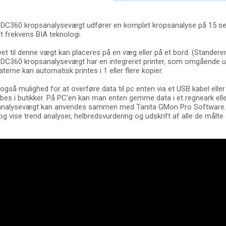
 DC360 kropsanalysevægt udfører en komplet kropsanalyse på 15 se
t frekvens BIA teknologi.
yet til denne vægt kan placeres på en væg eller på et bord. (Standeren
 DC360 kropsanalysevægt har en integreret printer, som omgående ud
terne kan automatisk printes i 1 eller flere kopier.
 også mulighed for at overføre data til pc enten via et USB kabel ell
bes i butikker. På PC'en kan man enten gemme data i et regneark eller
nalysevægt kan anvendes sammen med Tanita GMon Pro Software. D
og vise trend analyser, helbredsvurdering og udskrift af alle de målte