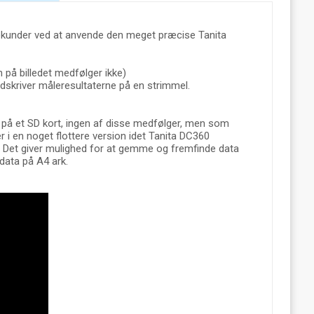
kunder ved at anvende den meget præcise Tanita
 på billedet medfølger ikke)
skriver måleresultaterne på en strimmel.
er på et SD kort, ingen af disse medfølger, men som
 i en noget flottere version idet Tanita DC360
et giver mulighed for at gemme og fremfinde data
 data på A4 ark.