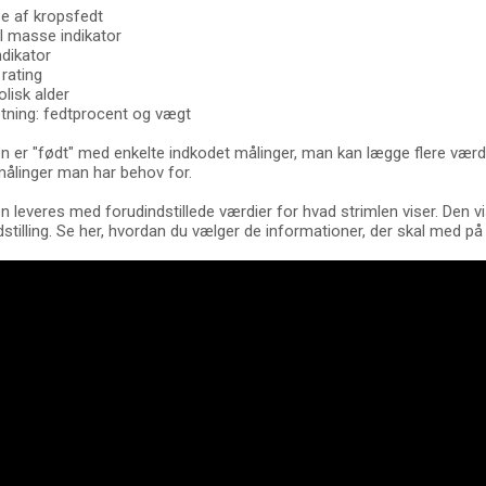
e af kropsfedt
 masse indikator
dikator
 rating
lisk alder
ning: fedtprocent og vægt
 er "født" med enkelte indkodet målinger, man kan lægge flere værdim
ålinger man har behov for.
 leveres med forudindstillede værdier for hvad strimlen viser. Den v
dstilling. Se her, hvordan du vælger de informationer, der skal med på 