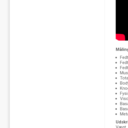
Målin
Fed
Fed
Fedt
Mus
Tota
Bod
Kno
Fysi
Visc
Basa
Basa
Meta
Udskri
Vægt