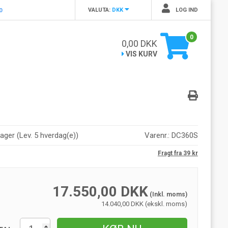
VALUTA:
DKK
LOG IND
0
0
0,00
DKK
VIS KURV
lager
(
Lev. 5 hverdag(e)
)
Varenr.:
DC360S
Fragt fra 39 kr
17.550,00
DKK
(Inkl. moms)
14.040,00 DKK (ekskl. moms)