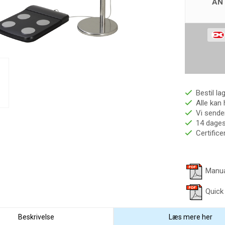
AN
Bestil la
Alle kan 
Vi sender
14 dages 
Certific
Manua
Quick
Beskrivelse
Læs mere her