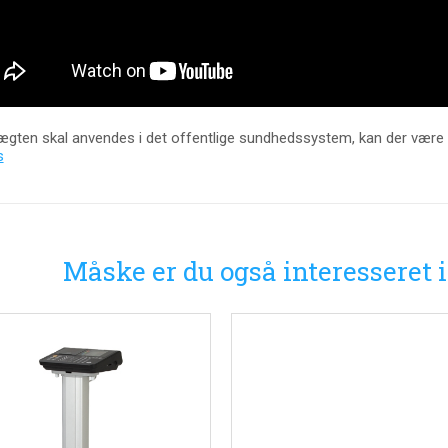
ægten skal anvendes i det offentlige sundhedssystem, kan der være 
s
Måske er du også interesseret 