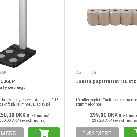
360P
Varenr. papir
DC360P
Tanita papirruller (10 st
alysevægt
l kropsanalysevægt. Analyse på 15
10 ruller papir til Tanita vægte med 
skrift på strimmel. Display på
strimmel-printer
250,00
DKK
299,00
DKK
(Inkl. moms)
(Inkl. mo
600,00 DKK (ekskl. moms)
239,20 DKK (ekskl. moms
 MERE
LÆS MERE