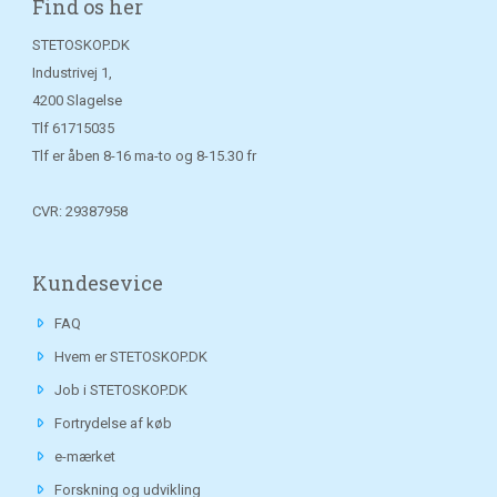
Find os her
STETOSKOP.DK
Industrivej 1,
4200 Slagelse
Tlf
61715035
Tlf er åben 8-16 ma-to og 8-15.30 fr
CVR: 29387958
Kundesevice
FAQ
Hvem er STETOSKOP.DK
Job i STETOSKOP.DK
Fortrydelse af køb
e-mærket
Forskning og udvikling