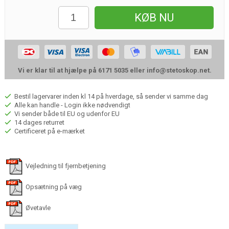
KØB NU
Vi er klar til at hjælpe på 6171 5035 eller
info@stetoskop.net
.
Bestil lagervarer inden kl 14 på hverdage, så sender vi samme dag
Alle kan handle - Login ikke nødvendigt
Vi sender både til EU og udenfor EU
14 dages returret
Certificeret på e-mærket
Vejledning til fjernbetjening
Opsætning på væg
Øvetavle