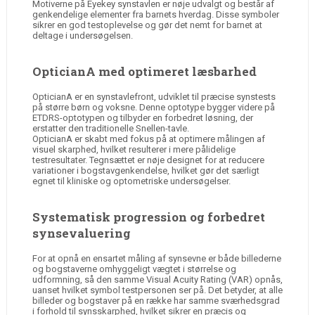
Motiverne på Eyekey synstavlen er nøje udvalgt og består af
genkendelige elementer fra barnets hverdag. Disse symboler
sikrer en god testoplevelse og gør det nemt for barnet at
deltage i undersøgelsen.
OpticianA med optimeret læsbarhed
OpticianA er en synstavlefront, udviklet til præcise synstests
på større børn og voksne. Denne optotype bygger videre på
ETDRS-optotypen og tilbyder en forbedret løsning, der
erstatter den traditionelle Snellen-tavle.
OpticianA er skabt med fokus på at optimere målingen af
visuel skarphed, hvilket resulterer i mere pålidelige
testresultater. Tegnsættet er nøje designet for at reducere
variationer i bogstavgenkendelse, hvilket gør det særligt
egnet til kliniske og optometriske undersøgelser.
Systematisk progression og forbedret
synsevaluering
For at opnå en ensartet måling af synsevne er både billederne
og bogstaverne omhyggeligt vægtet i størrelse og
udformning, så den samme Visual Acuity Rating (VAR) opnås,
uanset hvilket symbol testpersonen ser på. Det betyder, at alle
billeder og bogstaver på en række har samme sværhedsgrad
i forhold til synsskarphed, hvilket sikrer en præcis og