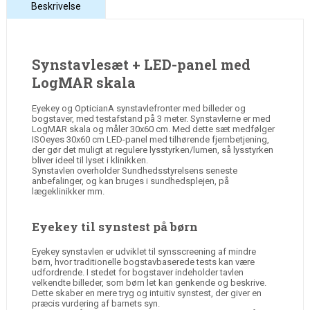
Beskrivelse
Synstavlesæt + LED-panel med
LogMAR skala
Eyekey og OpticianA synstavlefronter med billeder og
bogstaver, med testafstand på 3 meter. Synstavlerne er med
LogMAR skala og måler 30x60 cm. Med dette sæt medfølger
ISOeyes 30x60 cm LED-panel med tilhørende fjernbetjening,
der gør det muligt at regulere lysstyrken/lumen, så lysstyrken
bliver ideel til lyset i klinikken.
Synstavlen overholder Sundhedsstyrelsens seneste
anbefalinger, og kan bruges i sundhedsplejen, på
lægeklinikker mm.
Eyekey til synstest på børn
Eyekey synstavlen er udviklet til synsscreening af mindre
børn, hvor traditionelle bogstavbaserede tests kan være
udfordrende. I stedet for bogstaver indeholder tavlen
velkendte billeder, som børn let kan genkende og beskrive.
Dette skaber en mere tryg og intuitiv synstest, der giver en
præcis vurdering af barnets syn.