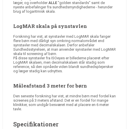
læger, og overholder
ALLE
"golden standards" samt de
nyeste anbefalinger fra sundhedsmyndighederne - herunder
brug af logaritmisk skala.
LogMAR skala på synstavlen
Forskning har vist, at synstavler med LogMAR skala fanger
flere børn med dårligt syn omkring normalområdet end
synstavler med decimalskalaen. Derfor anbefaler
Sundhedsstyrelsen, at man anvender synstavler med LogMAR
skala til screening af børn.
På disse synstavler fra ISOeyes er billederne placeret efter
LogMAR skalaen, men decimalskalaen står stadig som
reference, så den opnåede viden blandt sundhedsplejersker
og læger stadig kan udnyttes.
Måleafstand 3 meter for børn
Den seneste forskning har vist, at mindre børn med fordel kan
screenes på 3 meters afstand. Det er en fordel for mange
klinikker, som undgår besværet med at placere en 6 meter
tavle.
Specifikationer