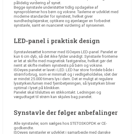
pålidelig vurdering af synet.
Begge synstavle understøtter tidlig opdagelse af
synsproblemer hos børn og voksne. Tavlerne er udviklet med
moderne standarder for synstest, hvilket giver
sundhedsplejersker, optikere og øjenlæger en forbedret
synstavle, samt en nuanceret vurdering af synsevnen.
LED-panel i praktisk design
Synstavlesættet kommer med ISOeyes LED-panel. Panelet er
kun 6 cm dyb, så det ikke fylder unødigt. Synstavle fronterne
er let at skifte med magnetisk fastgørelse, hvilket gør det
nemt at skifte mellem synstests på børn og voksne.
ISOeyes panelet er lavet i LED. LED har store fordele både i
strømforbrug, som er minimalt og i vedligeholdelse, idet der
er mindst 25.000 timers lys i dem. Det er muligt at regulere
lysstyrken/lumen med fjernbetjeningen, så lysstyrken bliver
optimal i lyset på klinikken.
Panelet skal tilsluttes en stikkontakt. Ledningen og
vægudtaget til strøm kan skjules bag panelet.
Synstavle der følger anbefalinger
Alle synstavler, som sælges hos STETOSKOP.DK er CE-
godkendte.
ISOeyes synstavler er udviklet i samarbejde med danske