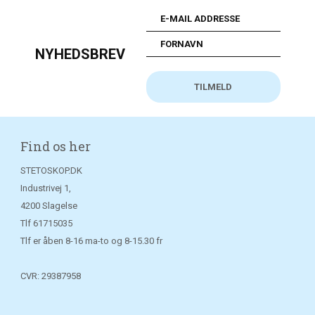
NYHEDSBREV
Find os her
STETOSKOP.DK
Industrivej 1,
4200 Slagelse
Tlf
61715035
Tlf er åben 8-16 ma-to og 8-15.30 fr
CVR: 29387958