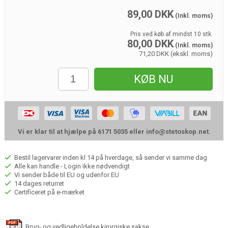
89,00
DKK
(Inkl. moms)
Pris ved køb af mindst 10 stk.
80,00
DKK
(Inkl. moms)
71,20 DKK (ekskl. moms)
KØB NU
Vi er klar til at hjælpe på 6171 5035 eller
info@stetoskop.net
.
Bestil lagervarer inden kl 14 på hverdage, så sender vi samme dag
Alle kan handle - Login ikke nødvendigt
Vi sender både til EU og udenfor EU
14 dages returret
Certificeret på e-mærket
Brug- og vedligeholdelse kirurgiske sakse