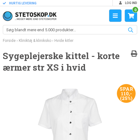
LOG IND
HURTIG LEVERING
0
Forside
›
Kliniktøj & kliniksko
›
Hvide kitler
Sygeplejerske kittel - korte
ærmer str XS i hvid
SPAR
110,-
(25%)