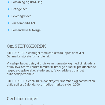
Forskning og udvikling
Betingelser
Leveringstider
Virksomhed/EAN
Forsendelse til Norge
Om STETOSKOP.DK
STETOSKOP.DK er meget mere end stetoskoper, som vi er
Danmarks største forhandler af.
Vi sælger lægeudstyr, kirurgiske instrumenter og medicinsk udstyr
af høj kvalitet fra kendte mærker til rimelige priser til praktiserende
læger, sygeplejersker, studerende, falckreddere og andet
sundhedspersonale.
STETOSKOP.DK er en 100% danskejet virksomhed og har været en
aktiv spiller på det danske medico marked siden 2000.
Certificeringer