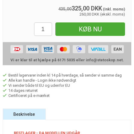
325,00
DKK
435,00
(Inkl. moms)
260,00 DKK (ekskl. moms)
KØB NU
Vi er klar til at hjælpe på 6171 5035 eller
info@stetoskop.net
.
Bestil lagervarer inden kl 14 på hverdage, så sender vi samme dag
Alle kan handle - Login ikke nødvendigt
Vi sender både til EU og udenfor EU
14 dages returret
Certificeret på e-mærket
Beskrivelse
RESTLAGER - DA MODELLEN UDGÅR