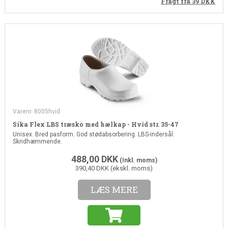
Fragt fra 39
DKK
Varenr. 8005hvid
Sika Flex LBS træsko med hælkap - Hvid str. 35-47
Unisex. Bred pasform. God stødabsorbering. LBS-indersål.
Skridhæmmende.
488,00
DKK
(Inkl. moms)
390,40 DKK (ekskl. moms)
LÆS MERE