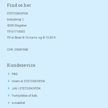
Find os her
STETOSKOP.DK
Industrivej 1,
4200 Slagelse
Tlf
61715035
Tlf er åben 8-16 ma-to og 8-15.30 fr
CVR: 29387958
Kundesevice
FAQ
Hvem er STETOSKOP.DK
Job i STETOSKOP.DK
Fortrydelse af køb
e-mærket