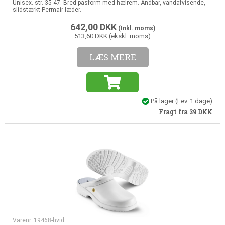
Unisex. str. 35-47. Bred pasform med hælrem. Åndbar, vandafvisende,
slidstærkt Permair læder.
642,00
DKK
(Inkl. moms)
513,60 DKK (ekskl. moms)
LÆS MERE
På lager
(Lev. 1 dage)
Fragt fra 39
DKK
Varenr. 19468-hvid