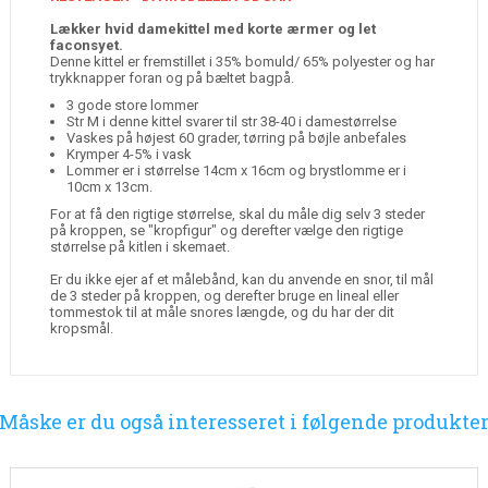
Lækker hvid damekittel med korte ærmer og let
faconsyet.
Denne kittel er fremstillet i 35% bomuld/ 65% polyester og har
trykknapper foran og på bæltet bagpå.
3 gode store lommer
Str M i denne kittel svarer til str 38-40 i damestørrelse
Vaskes på højest 60 grader, tørring på bøjle anbefales
Krymper 4-5% i vask
Lommer er i størrelse 14cm x 16cm og brystlomme er i
10cm x 13cm.
For at få den rigtige størrelse, skal du måle dig selv 3 steder
på kroppen, se "kropfigur" og derefter vælge den rigtige
størrelse på kitlen i skemaet.
Er du ikke ejer af et målebånd, kan du anvende en snor, til mål
de 3 steder på kroppen, og derefter bruge en lineal eller
tommestok til at måle snores længde, og du har der dit
kropsmål.
Måske er du også interesseret i følgende produkte