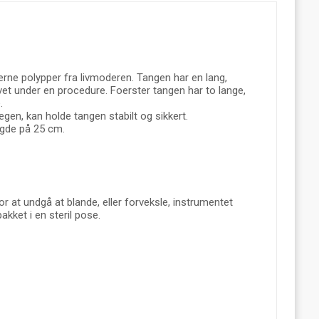
jerne polypper fra livmoderen. Tangen har en lang,
vet under en procedure. Foerster tangen har to lange,
.
lægen, kan holde tangen stabilt og sikkert.
ængde på 25 cm.
or at undgå at blande, eller forveksle, instrumentet
kket i en steril pose.