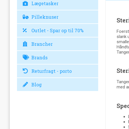
Lægetasker
Pilleknuser
Ster
Outlet - Spar op til 70%
Foerst
slank 
smalle
Brancher
Håndtag
Tangen
Brands
Ster
Returfragt - porto
Tangen
Blog
med an
Spec