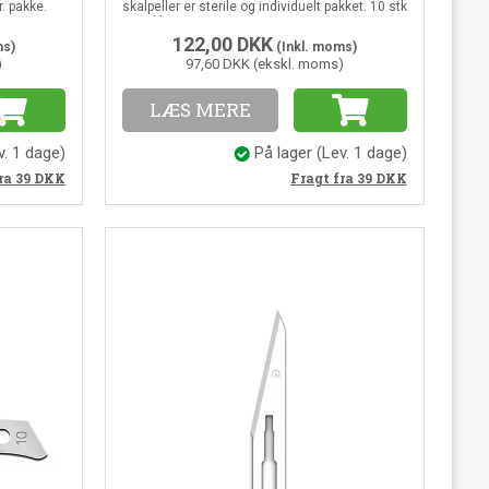
r. pakke.
skalpeller er sterile og individuelt pakket. 10 stk
pr. pakke.
122,00
DKK
ms)
(Inkl. moms)
)
97,60 DKK (ekskl. moms)
LÆS MERE
v. 1 dage)
På lager
(Lev. 1 dage)
ra 39
DKK
Fragt fra 39
DKK