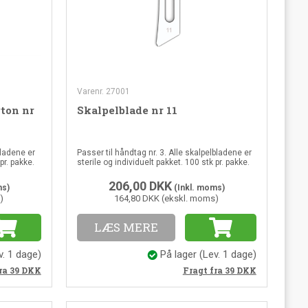
Varenr. 27001
ton nr
Skalpelblade nr 11
bladene er
Passer til håndtag nr. 3. Alle skalpelbladene er
pr. pakke.
sterile og individuelt pakket. 100 stk pr. pakke.
206,00
DKK
ms)
(Inkl. moms)
)
164,80 DKK (ekskl. moms)
LÆS MERE
v. 1 dage)
På lager
(Lev. 1 dage)
ra 39
DKK
Fragt fra 39
DKK