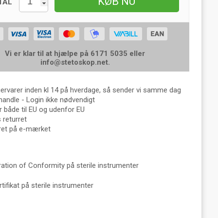
KØB NU
TAL
Vi er klar til at hjælpe på 6171 5035 eller
info@stetoskop.net
.
gervarer inden kl 14 på hverdage, så sender vi samme dag
handle - Login ikke nødvendigt
 både til EU og udenfor EU
returret
eret på e-mærket
ration of Conformity på sterile instrumenter
tifikat på sterile instrumenter