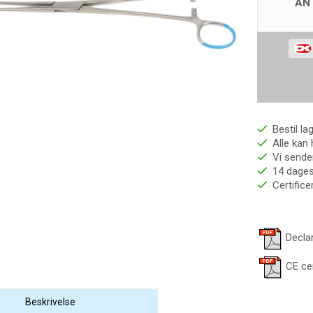
AN
Bestil la
Alle kan 
Vi sender
14 dages 
Certific
Decla
CE cer
Beskrivelse