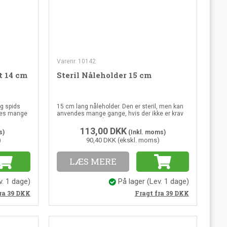
Varenr. 10142
t 14 cm
Steril Nåleholder 15 cm
g spids
15 cm lang nåleholder. Den er steril, men kan
ndes mange
anvendes mange gange, hvis der ikke er krav
re steril
om at være steril.
113,00
DKK
s)
(Inkl. moms)
)
90,40 DKK (ekskl. moms)
LÆS MERE
v. 1 dage)
På lager
(Lev. 1 dage)
ra 39
DKK
Fragt fra 39
DKK