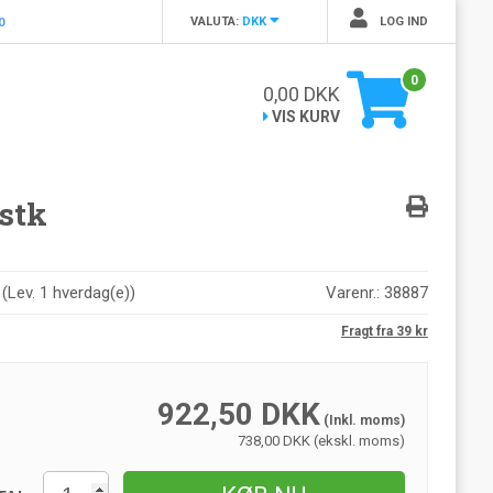
VALUTA:
DKK
LOG IND
0
0
0,00
DKK
VIS KURV
 stk
r
(
Lev. 1 hverdag(e)
)
Varenr.:
38887
Fragt fra 39 kr
922,50
DKK
(Inkl. moms)
738,00 DKK (ekskl. moms)