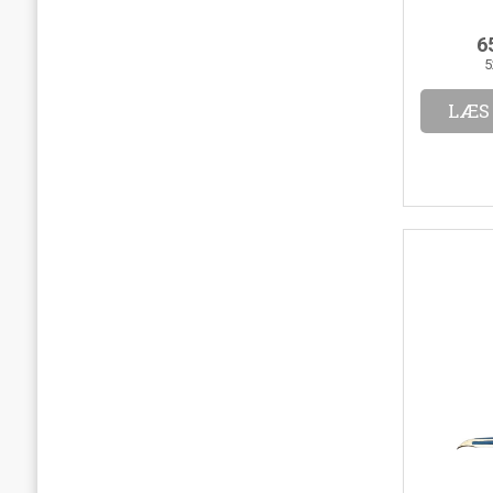
6
5
LÆS