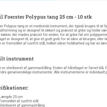
il Foerster Polypus tang 25 cm - 10 stk
er Polypus tang er et medicinsk instrument, der typisk bruges til at f
udformning og er designet til sikkert og præcist at gribe og holde væ
 kæber, der mødes præcist for enden, for at gribe fat om polypperne
et er designet til, at give et godt greb for at sikre at kirurgen, eller 
 er fremstillet af rustfrit stål, hvilket sikrer holdbarhed og har en l
ilt instrument
 er s
teriliseret af gammastråling.
Enden af håndtaget er farvet blå, f
dre genanvendelige instrumenter. Alle instrumenterne er individuelt pa
ifikationer:
Længde 25 cm
Fremstillet af rustfrit stål
Steriliseret af gammastråling