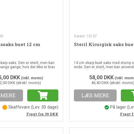
35
Varenr. 10137
rissaks buet 12 cm
Steril Kirurgisk saks bue
 skarp saks. Den er steril, men kan
14 cm skarp buet saks med stump o
nge gange, hvis der ikke er krav
ende. Den er steril, men kan anve
teril
gange, hvis der ikke er krav om at væ
5,00
DKK
58,00
DKK
(Inkl. moms)
(Inkl. mom
2,00 DKK (ekskl. moms)
46,40 DKK (ekskl. moms
 MERE
LÆS MERE
Skaffevare
(Lev. 30 dage)
På lager
(Le
Fragt f
Fragt fra 39
DKK