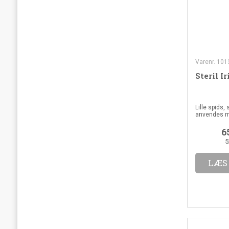
Varenr. 101
Steril I
Lille spids,
anvendes ma
om at være s
6
5
LÆS