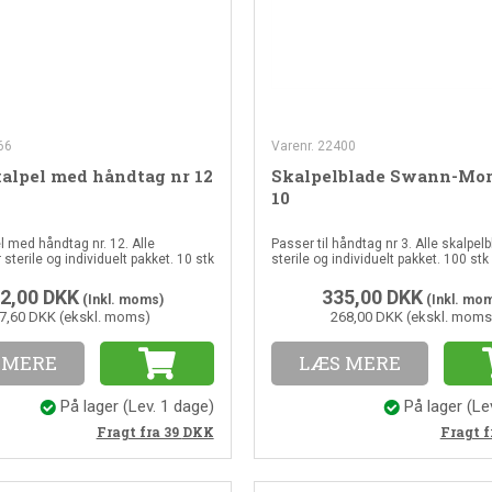
66
Varenr. 22400
kalpel med håndtag nr 12
Skalpelblade Swann-Mor
10
el med håndtag nr. 12. Alle
Passer til håndtag nr 3. Alle skalpel
r sterile og individuelt pakket. 10 stk
sterile og individuelt pakket. 100 stk 
2,00
DKK
335,00
DKK
(Inkl. moms)
(Inkl. mo
7,60 DKK (ekskl. moms)
268,00 DKK (ekskl. moms
 MERE
LÆS MERE
På lager
(Lev. 1 dage)
På lager
(Le
Fragt fra 39
DKK
Fragt f