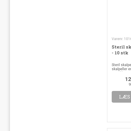
Varenr. 101
Steril s
- 10 stk
Steril skalp
skalpeller e
pr. pakke.
12
9
LÆS