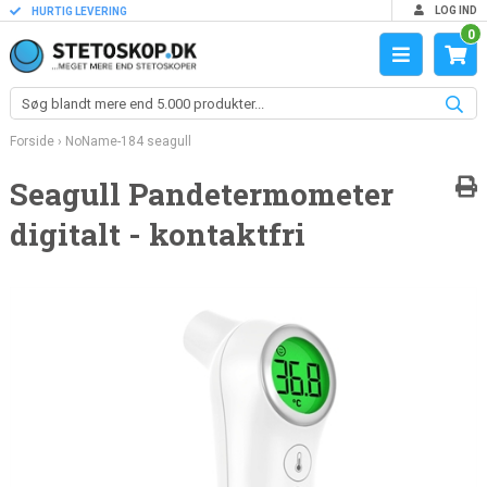
LOG IND
HURTIG LEVERING
0
Forside
›
NoName-184 seagull
Seagull Pandetermometer
digitalt - kontaktfri