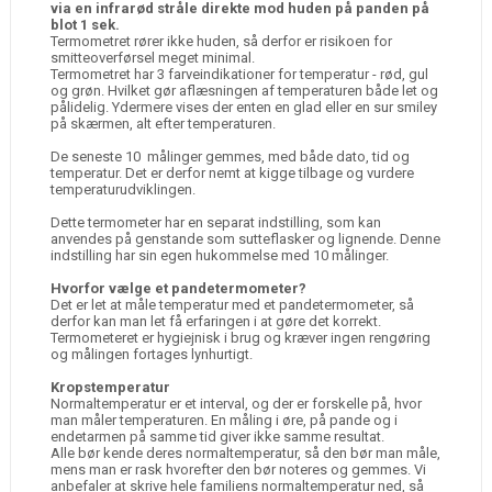
via en infrarød stråle direkte mod huden på panden på
blot 1 sek.
Termometret rører ikke huden, så derfor er risikoen for
smitteoverførsel meget minimal.
Termometret har 3 farveindikationer for temperatur - rød, gul
og grøn. Hvilket gør aflæsningen af temperaturen både let og
pålidelig. Ydermere vises der enten en glad eller en sur smiley
på skærmen, alt efter temperaturen.
De seneste 10 målinger gemmes, med både dato, tid og
temperatur. Det er derfor nemt at kigge tilbage og vurdere
temperaturudviklingen.
Dette termometer har en separat indstilling, som kan
anvendes på genstande som sutteflasker og lignende. Denne
indstilling har sin egen hukommelse med 10 målinger.
Hvorfor vælge et pandetermometer?
Det er let at måle temperatur med et pandetermometer, så
derfor kan man let få erfaringen i at gøre det korrekt.
Termometeret er hygiejnisk i brug og kræver ingen rengøring
og målingen fortages lynhurtigt.
Kropstemperatur
Normaltemperatur er et interval, og der er forskelle på, hvor
man måler temperaturen. En måling i øre, på pande og i
endetarmen på samme tid giver ikke samme resultat.
Alle bør kende deres normaltemperatur, så den bør man måle,
mens man er rask hvorefter den bør noteres og gemmes. Vi
anbefaler at skrive hele familiens normaltemperatur ned, så