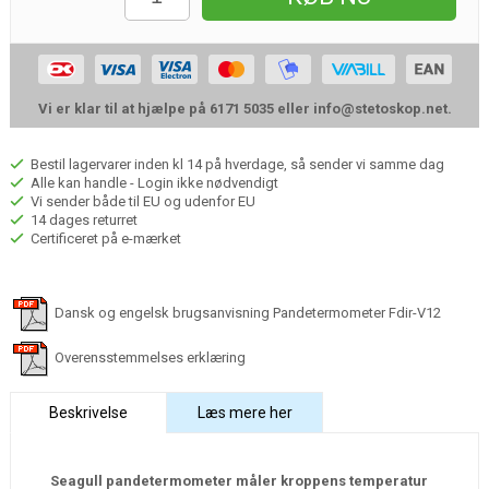
Vi er klar til at hjælpe på 6171 5035 eller
info@stetoskop.net
.
Bestil lagervarer inden kl 14 på hverdage, så sender vi samme dag
Alle kan handle - Login ikke nødvendigt
Vi sender både til EU og udenfor EU
14 dages returret
Certificeret på e-mærket
Dansk og engelsk brugsanvisning Pandetermometer Fdir-V12
Overensstemmelses erklæring
Beskrivelse
Læs mere her
Seagull pandetermometer måler kroppens temperatur