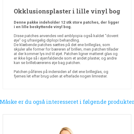
Okklusionsplaster i lille vinyl bog
Denne pakke indeholder 12 stk store patches, der ligger
i en lille beskyttende vinyl bog.
Disse patches anvendes ved amblyopia også kaldet "dovent
øje" og ufravigelig diplopi behandling.
De klæbende patches sættes på det ene brilleglas, som
skjuler alle former for bæreren af brillen, men patchen tillader
at der kommer lys ind til øjet. Patchen ligner matteret glas og
er ikke lige så i øjenfaldende som et andet plaster, og andre
kan se brillebærerens øje bag patchen.
Patchen påføres på indersiden af det ene brilleglas, og
fjernes let efter brug uden at efterlade nogen limrester.
Måske er du også interesseret i følgende produkte