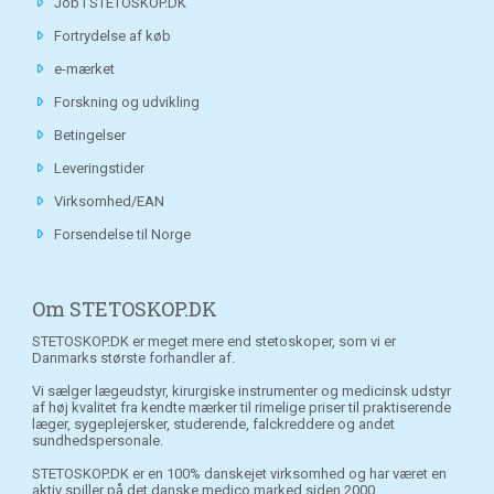
Job i STETOSKOP.DK
Fortrydelse af køb
e-mærket
Forskning og udvikling
Betingelser
Leveringstider
Virksomhed/EAN
Forsendelse til Norge
Om STETOSKOP.DK
STETOSKOP.DK er meget mere end stetoskoper, som vi er
Danmarks største forhandler af.
Vi sælger lægeudstyr, kirurgiske instrumenter og medicinsk udstyr
af høj kvalitet fra kendte mærker til rimelige priser til praktiserende
læger, sygeplejersker, studerende, falckreddere og andet
sundhedspersonale.
STETOSKOP.DK er en 100% danskejet virksomhed og har været en
aktiv spiller på det danske medico marked siden 2000.