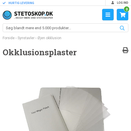
LOG IND
HURTIG LEVERING
0
Forside
›
Synstavler
›
Øjen okklusion
Okklusionsplaster