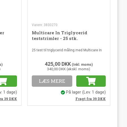
Varenr. 3830270
er
Multicare In Triglycerid
teststrimler - 25 stk.
25 test til triglycerid måling med Multicare In
425,00
DKK
s)
(Inkl. moms)
)
340,00 DKK (ekskl. moms)
LÆS MERE
v. 1 dage)
På lager
(Lev. 1 dage)
ra 39
DKK
Fragt fra 39
DKK