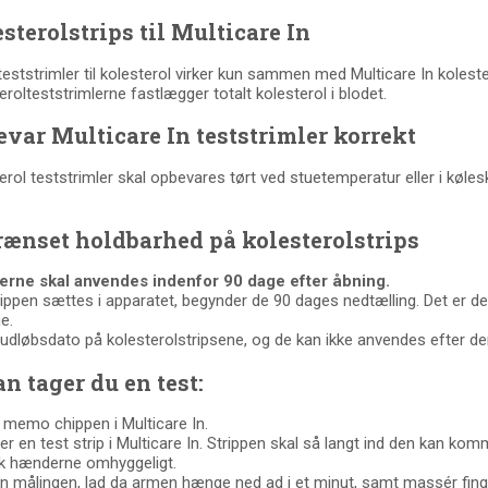
sterolstrips til Multicare In
teststrimler til kolesterol virker kun sammen med Multicare In koleste
erolteststrimlerne fastlægger totalt kolesterol i blodet.
var Multicare In teststrimler korrekt
erol teststrimler skal opbevares tørt ved stuetemperatur eller i køles
ænset holdbarhed på kolesterolstrips
lerne skal anvendes indenfor 90 dage efter åbning.
ippen sættes i apparatet, begynder de 90 dages nedtælling. Det er der
e.
 udløbsdato på kolesterolstripsene, og de kan ikke anvendes efter de
n tager du en test:
 memo chippen i Multicare In.
cer en test strip i Multicare In. Strippen skal så langt ind den kan kom
k hænderne omhyggeligt.
en målingen, lad da armen hænge ned ad i et minut, samt massér fin