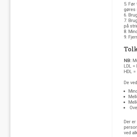
5. Før
gøres 
6. Brug
7. Bru
på str
8. Min
9. Fje
Tolk
NB:
Mu
LDL = 
HDL = 
De ved
Mind
Mell
Mell
Over
Der er
person
ved al