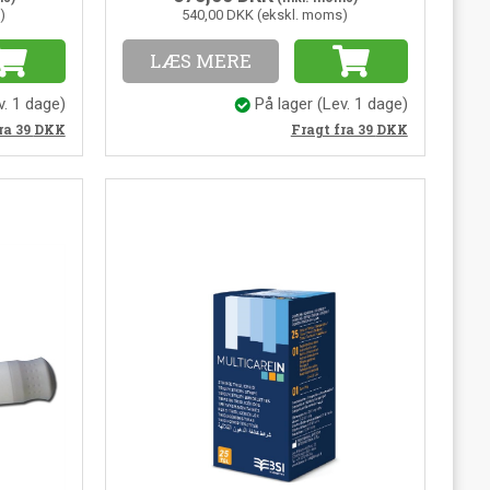
)
540,00 DKK (ekskl. moms)
LÆS MERE
v. 1 dage)
På lager
(Lev. 1 dage)
ra 39
DKK
Fragt fra 39
DKK