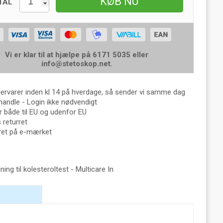
KØB NU
TAL
Vi er klar til at hjælpe på 6171 5035 eller
info@stetoskop.net
.
gervarer inden kl 14 på hverdage, så sender vi samme dag
handle - Login ikke nødvendigt
 både til EU og udenfor EU
returret
eret på e-mærket
ning til kolesteroltest - Multicare In