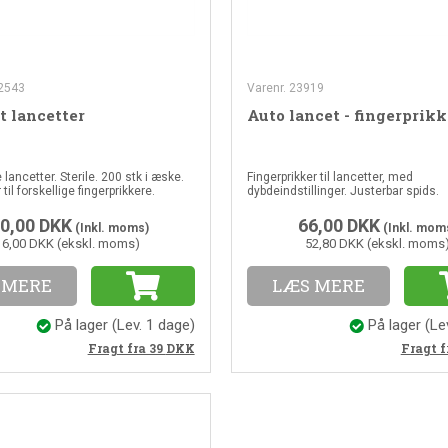
12543
Varenr. 23919
t lancetter
Auto lancet - fingerprikk
 lancetter. Sterile. 200 stk i æske.
Fingerprikker til lancetter, med
til forskellige fingerprikkere.
dybdeindstillinger. Justerbar spids.
0,00
DKK
66,00
DKK
(Inkl. moms)
(Inkl. mom
16,00 DKK (ekskl. moms)
52,80 DKK (ekskl. moms
 MERE
LÆS MERE
På lager
(Lev. 1 dage)
På lager
(Le
Fragt fra 39
DKK
Fragt f