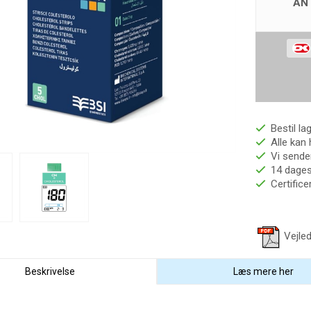
AN
Bestil la
Alle kan 
Vi sender
14 dages 
Certific
Vejled
Beskrivelse
Læs mere her