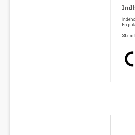
Ind
Indehol
En pa
Strim