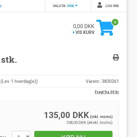
VALUTA:
DKK
LOG IND
0
0
0,00
DKK
VIS KURV
 stk.
r
(
Lev. 1 hverdag(e)
)
Varenr.:
3830261
Fragt fra 39 kr
135,00
DKK
(Inkl. moms)
108,00 DKK (ekskl. moms)