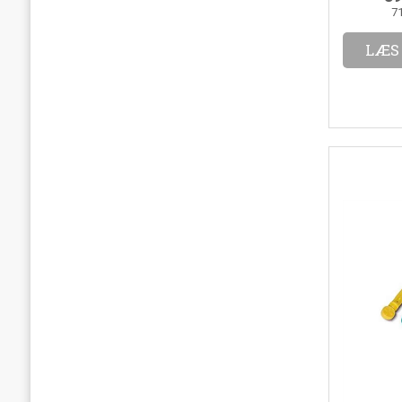
7
LÆS