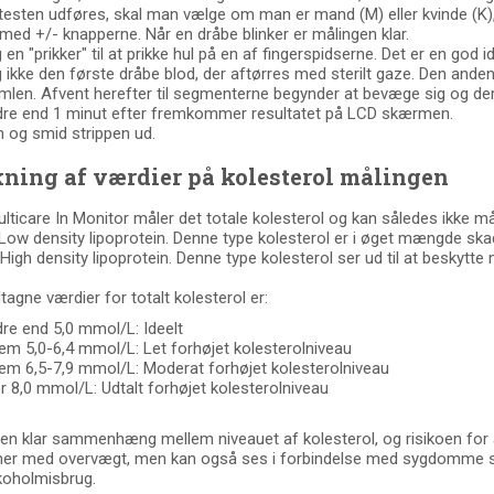
 testen udføres, skal man vælge om man er mand (M) eller kvinde (K), s
med +/- knapperne. Når en dråbe blinker er målingen klar.
 en "prikker" til at prikke hul på en af fingerspidserne. Det er en god i
g ikke den første dråbe blod, der aftørres med sterilt gaze. Den and
imlen. Afvent herefter til segmenterne begynder at bevæge sig og der
dre end 1 minut efter fremkommer resultatet på LCD skærmen.
rn og smid strippen ud.
ning af værdier på kolesterol målingen
lticare In Monitor måler det totale kolesterol og kan således ikke m
Low density lipoprotein. Denne type kolesterol er i øget mængde ska
High density lipoprotein. Denne type kolesterol ser ud til at beskytte
tagne værdier for totalt kolesterol er:
re end 5,0 mmol/L: Ideelt
em 5,0-6,4 mmol/L: Let forhøjet kolesterolniveau
em 6,5-7,9 mmol/L: Moderat forhøjet kolesterolniveau
 8,0 mmol/L: Udtalt forhøjet kolesterolniveau
 en klar sammenhæng mellem niveauet af kolesterol, og risikoen for å
er med overvægt, men kan også ses i forbindelse med sygdomme so
koholmisbrug.