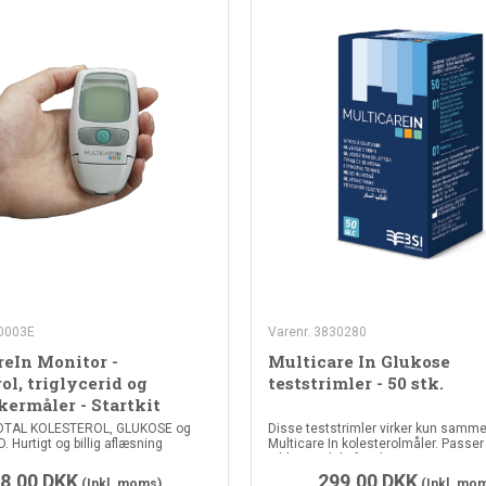
30003E
Varenr. 3830280
reIn Monitor -
Multicare In Glukose
ol, triglycerid og
teststrimler - 50 stk.
ermåler - Startkit
TOTAL KOLESTEROL, GLUKOSE og
Disse teststrimler virker kun sam
 Hurtigt og billig aflæsning
Multicare In kolesterolmåler. Passer i
ældre model af Multicare
8,00
DKK
299,00
DKK
(Inkl. moms)
(Inkl. mo