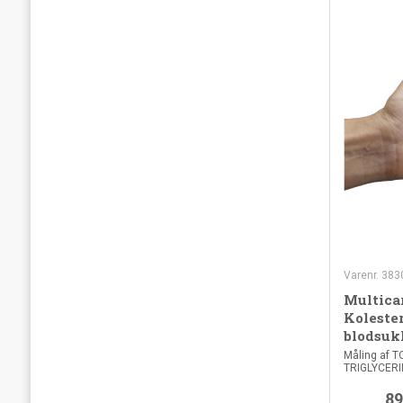
Varenr. 38
Multica
Kolester
blodsukk
Måling af 
TRIGLYCERID.
89