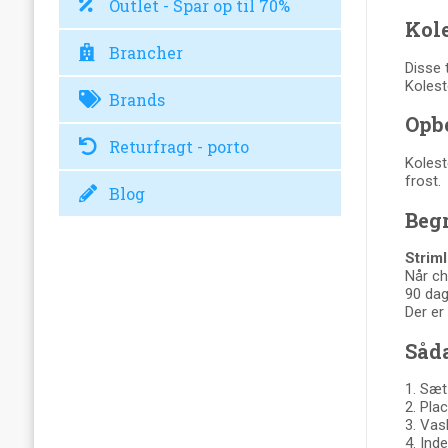
Outlet - Spar op til 70%
Kole
Brancher
Disse 
Kolest
Brands
Opbe
Returfragt - porto
Kolest
frost.
Blog
Begr
Strim
Når ch
90 dag
Der er
Såda
1. Sæt
2. Pla
3. Vas
4. Ind