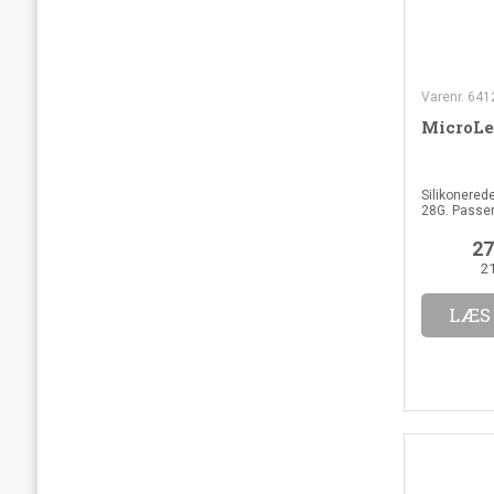
Varenr. 64
MicroLe
Silikonerede
28G. Passer 
27
2
LÆS