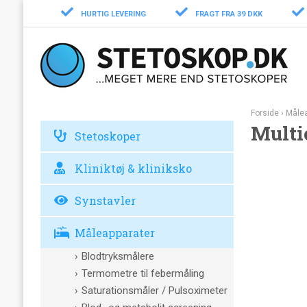
HURTIG LEVERING
FRAGT FRA 39 DKK
Forside
›
Målea
Multic
Stetoskoper
Kliniktøj & kliniksko
Synstavler
Måleapparater
Blodtryksmålere
Termometre til febermåling
Saturationsmåler / Pulsoximeter