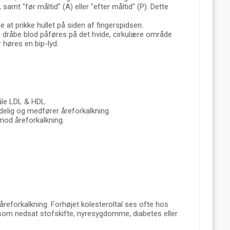
amt "før måltid" (A) eller "efter måltid" (P). Dette
de at prikke hullet på siden af fingerspidsen.
en dråbe blod påføres på det hvide, cirkulære område
 høres en bip-lyd.
åle LDL & HDL.
delig og medfører åreforkalkning.
 mod åreforkalkning.
reforkalkning. Forhøjet kolesteroltal ses ofte hos
m nedsat stofskifte, nyresygdomme, diabetes eller