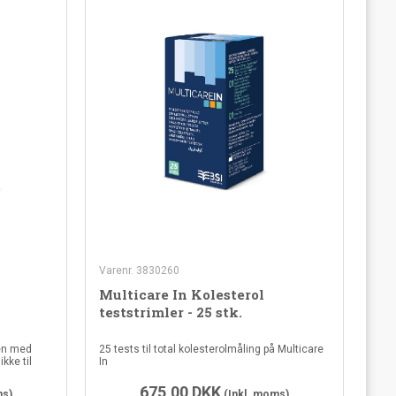
Varenr. 3830260
Multicare In Kolesterol
teststrimler - 25 stk.
men med
25 tests til total kolesterolmåling på Multicare
kke til
In
675,00
DKK
ms)
(Inkl. moms)