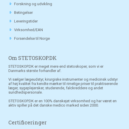
Forskning og udvikling
Betingelser
Leveringstider
Virksomhed/EAN
Forsendelse til Norge
Om STETOSKOP.DK
STETOSKOP.DK er meget mere end stetoskoper, som vi er
Danmarks største forhandler af.
Vi sælger lægeudstyr, kirurgiske instrumenter og medicinsk udstyr
af høj kvalitet fra kendte mærker til rimelige priser til praktiserende
læger, sygeplejersker, studerende, falckreddere og andet
sundhedspersonale.
STETOSKOP.DK er en 100% danskejet virksomhed og har været en
aktiv spiller på det danske medico marked siden 2000.
Certificeringer