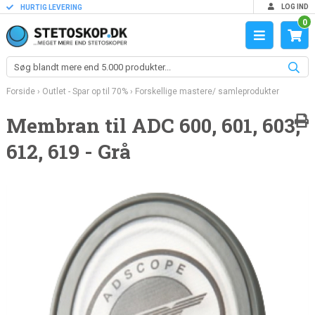
LOG IND
HURTIG LEVERING
0
Forside
›
Outlet - Spar op til 70%
›
Forskellige mastere/ samleprodukter
Membran til ADC 600, 601, 603,
612, 619 - Grå